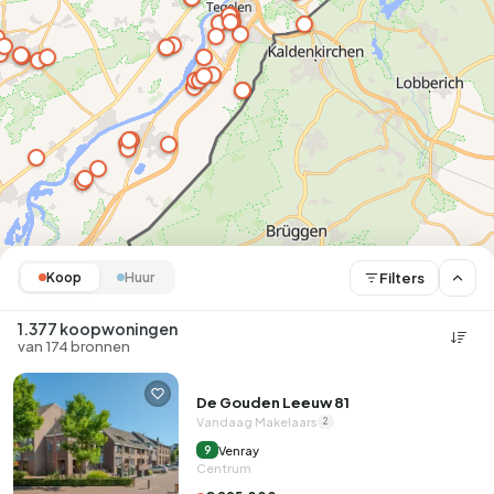
Filters
Koop
Huur
1.377 koopwoningen
van 174 bronnen
De Gouden Leeuw 81
Vandaag Makelaars
2
Venray
9
Centrum