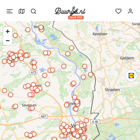
Win €250!