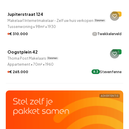
Jupiterstraat 124
D
9 uur geleden ontdekt
Makelaar1 Internetmakelaar - Zelf uw huis verkopen
3 bronnen
Tussenwoning
•
98m²
•
1930
-
€ 310.000
Twekkelerveld
QUICKLANE™
Oogstplein 42
A
10 uur geleden ontdekt
Thoma Post Makelaars
3 bronnen
Appartement
•
70m²
•
1960
€ 265.000
Stevenfenne
8.3
ADVERTENTIE