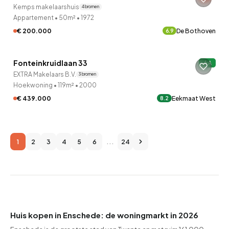
Kemps makelaarshuis
4 bronnen
Appartement
•
50m²
•
1972
€ 200.000
De Bothoven
6.9
QUICKLANE™
Fonteinkruidlaan 33
A
12 uur geleden ontdekt
EXTRA Makelaars B.V.
3 bronnen
Hoekwoning
•
119m²
•
2000
€ 439.000
Eekmaat West
8.2
1
2
3
4
5
6
...
24
Huis kopen in Enschede: de woningmarkt in 2026