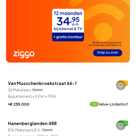
QUICKLANE™
Van Musschenbroekstraat 66-1
C
10 uur geleden ontdekt
iQ Makelaars
5 bronnen
Appartement
•
63m²
•
1956
€ 255.000
Velve-Lindenhof
7.0
QUICKLANE™
Hanenberglanden 488
B
12 uur geleden ontdekt
Blik Makelaars B.V.
3 bronnen