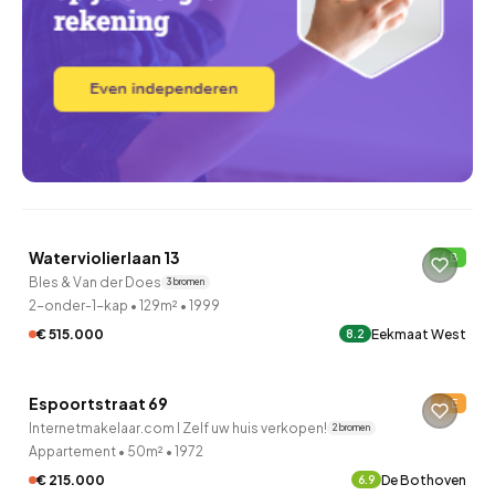
QUICKLANE™
Waterviolierlaan 13
B
5 uur geleden ontdekt
Bles & Van der Does
3 bronnen
2-onder-1-kap
•
129m²
•
1999
€ 515.000
Eekmaat West
8.2
Espoortstraat 69
E
9 uur geleden ontdekt
Internetmakelaar.com I Zelf uw huis verkopen!
2 bronnen
Appartement
•
50m²
•
1972
€ 215.000
De Bothoven
6.9
QUICKLANE™