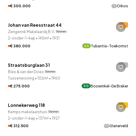
-
€ 300.000
Oikos
QUICKLANE™
Johan van Reesstraat 44
E
Onder bod
Zengerink Makelaardij B.V.
5 bronnen
2-onder-1-kap
•
145m²
•
1931
€ 380.000
Tubantia-Toekomst
6.5
QUICKLANE™
Straatsburglaan 31
-
12 uur geleden ontdekt
Bles & van der Does
5 bronnen
Tussenwoning
•
102m²
•
1960
€ 275.000
Boswinkel-De Braker
9.0
QUICKLANE™
Lonnekerweg 118
C
12 uur geleden ontdekt
Kemps makelaarshuis
5 bronnen
2-onder-1-kap
•
137m²
•
1927
-
€ 312.500
Glanerveld