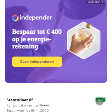
ADVERTENTIE
QUICKLANE™
Stentorlaan 85
A+
Verkocht onder voorbehoud
Kemps makelaarshuis
4 bronnen
Tussenwoning
•
111m²
•
2000