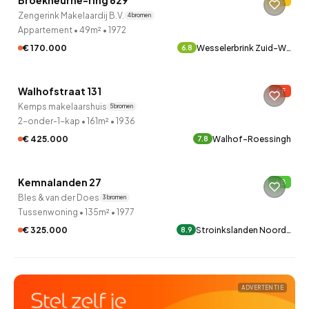
Broekheurne-ring 629
C
Verkocht onder voorbehoud
Zengerink Makelaardij B.V.
4 bronnen
Appartement
•
49m²
•
1972
€ 170.000
Wesselerbrink Zuid-W…
6.8
QUICKLANE™
Walhofstraat 131
F
12 uur geleden ontdekt
Kemps makelaarshuis
5 bronnen
2-onder-1-kap
•
161m²
•
1936
€ 425.000
Walhof-Roessingh
7.8
QUICKLANE™
Kemnalanden 27
B
12 uur geleden ontdekt
Bles & van der Does
3 bronnen
Tussenwoning
•
135m²
•
1977
€ 325.000
Stroinkslanden Noord…
8.9
ADVERTENTIE