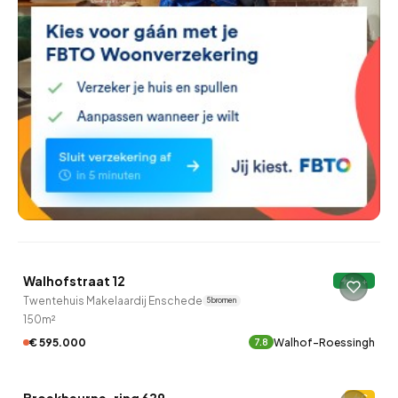
QUICKLANE™
Walhofstraat 12
A++
12 uur geleden ontdekt
Twentehuis Makelaardij Enschede
5 bronnen
150m²
€ 595.000
Walhof-Roessingh
7.8
QUICKLANE™