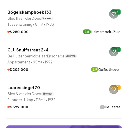
Bögelskamphoek 133
A
12 uur geleden ontdekt
Bles & van der Does
5 bronnen
Tussenwoning
•
81m²
•
1983
€ 280.000
Helmerhoek-Zuid
7.8
QUICKLANE™
C.J. Snuifstraat 2-4
A
12 uur geleden ontdekt
De Huizenbemiddelaar Enschede
7 bronnen
Appartement
•
95m²
•
1992
€ 205.000
De Bothoven
6.9
QUICKLANE™
Laaressingel 70
D
Verkocht onder voorbehoud
Bles & van der Does
4 bronnen
2-onder-1-kap
•
112m²
•
1932
-
€ 399.000
De Laares