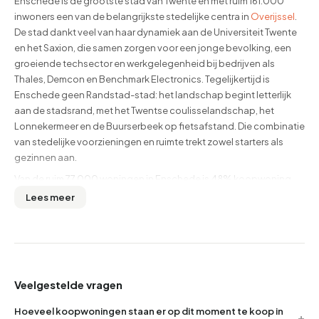
Enschede is de grootste stad van Twente en met ruim 161.000
inwoners een van de belangrijkste stedelijke centra in
Overijssel
.
De stad dankt veel van haar dynamiek aan de Universiteit Twente
en het Saxion, die samen zorgen voor een jonge bevolking, een
groeiende techsector en werkgelegenheid bij bedrijven als
Thales, Demcon en Benchmark Electronics. Tegelijkertijd is
Enschede geen Randstad-stad: het landschap begint letterlijk
aan de stadsrand, met het Twentse coulisselandschap, het
Lonnekermeer en de Buurserbeek op fietsafstand. Die combinatie
van stedelijke voorzieningen en ruimte trekt zowel starters als
gezinnen aan.
Van de ruim 77.000 woningen in Enschede is 48% koopwoning,
de rest is huur (waarvan 36% corporatiebezit). De gemiddelde
Lees meer
WOZ-waarde ligt op €284.000. In de afgelopen twaalf maanden
werden 957 woningen verkocht tegen een gemiddelde koopprijs
van €407.514, met een bandbreedte van €105.000 voor een
startersappartement tot €2.950.000 voor de duurste vrijstaande
woningen. De gemiddelde oppervlakte van verkochte woningen
Veelgestelde vragen
is 123 m². Bovenaan deze pagina zie je altijd de actuele
vraagprijzen, het beschikbare aanbod en de gemiddelde
Hoeveel koopwoningen staan er op dit moment te koop in