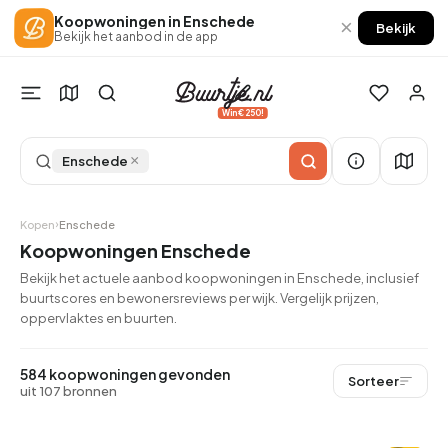
Koopwoningen in Enschede
×
Bekijk
Bekijk het aanbod in de app
Win €250!
×
Enschede
Kopen
Enschede
Koopwoningen Enschede
Bekijk het actuele aanbod koopwoningen in Enschede, inclusief
buurtscores en bewonersreviews per wijk. Vergelijk prijzen,
oppervlaktes en buurten.
584 koopwoningen gevonden
Sorteer
uit 107 bronnen
QUICKLANE™