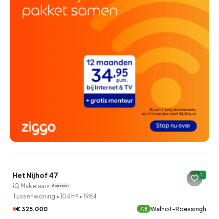
QUICKLANE™
Het Nijhof 47
A
12 uur geleden ontdekt
iQ Makelaars
6 bronnen
Tussenwoning
•
104m²
•
1984
€ 325.000
Walhof-Roessingh
7.8
QUICKLANE™