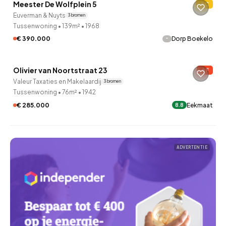
Meester De Wolfplein 5
C
4 uur geleden ontdekt
Euverman & Nuyts
3 bronnen
Tussenwoning
•
139m²
•
1968
-
€ 390.000
Dorp Boekelo
QUICKLANE™
Olivier van Noortstraat 23
F
5 uur geleden ontdekt
Valeur Taxaties en Makelaardij
3 bronnen
Tussenwoning
•
76m²
•
1942
€ 285.000
Eekmaat
8.8
ADVERTENTIE