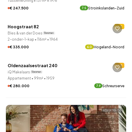
Tussenwoning
•
137m²
•
1976
€ 247.500
Stroinkslanden-Zuid
7.5
QUICKLANE™
Hoogstraat 82
C
Verkocht onder voorbehoud
Bles & van der Does
5 bronnen
2-onder-1-kap
•
116m²
•
1964
€ 335.000
Hogeland-Noord
6.0
QUICKLANE™
Oldenzaalsestraat 240
D
12 uur geleden ontdekt
iQ Makelaars
5 bronnen
Appartement
•
99m²
•
1959
€ 280.000
Schreurserve
7.9
ADVERTENTIE