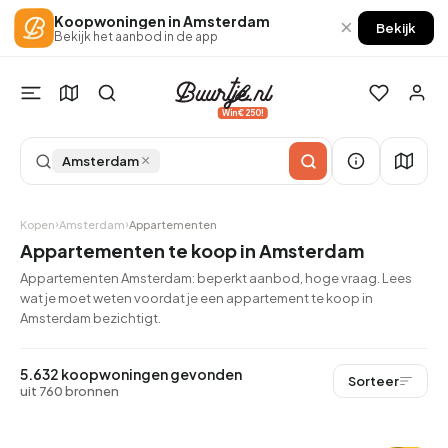
Koopwoningen in Amsterdam
×
Bekijk
Bekijk het aanbod in de app
Win €250!
×
Amsterdam
Kopen
Amsterdam
Appartementen
Appartementen te koop in Amsterdam
Appartementen Amsterdam: beperkt aanbod, hoge vraag. Lees
wat je moet weten voordat je een appartement te koop in
Amsterdam bezichtigt.
5.632 koopwoningen gevonden
Sorteer
uit 760 bronnen
QUICKLANE™