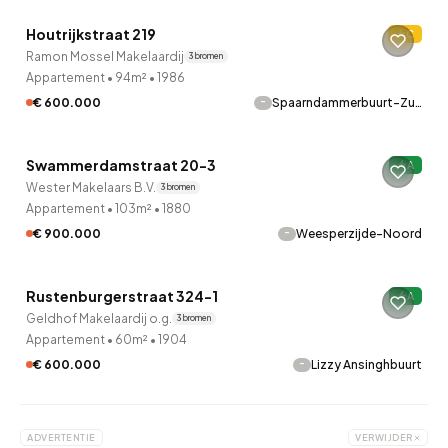
Houtrijkstraat 219
C
Ramon Mossel Makelaardij
3 bronnen
Appartement
•
94m²
•
1986
-
€ 600.000
Spaarndammerbuurt-Zu…
QUICKLANE™
Swammerdamstraat 20-3
A
Wester Makelaars B.V.
3 bronnen
Appartement
•
103m²
•
1880
-
€ 900.000
Weesperzijde-Noord
QUICKLANE™
Rustenburgerstraat 324-1
A
Geldhof Makelaardij o.g.
3 bronnen
Appartement
•
60m²
•
1904
-
€ 600.000
Lizzy Ansinghbuurt
ADVERTENTIE
VERWIJDER