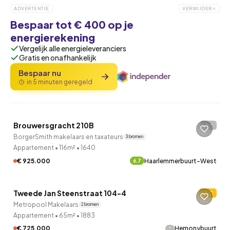
ADVERTENTIE
VERWIJDER
Bespaar tot € 400 op je
energierekening
Vergelijk alle energieleveranciers
Gratis en onafhankelijk
Bespaar nu
in 5 minuten geregeld
QUICKLANE™
Brouwersgracht 210B
-
BorgerSmith makelaars en taxateurs
3 bronnen
Appartement
•
116m²
•
1640
€ 925.000
Haarlemmerbuurt-West
6.7
Tweede Jan Steenstraat 104-4
C
Metropool Makelaars
2 bronnen
Appartement
•
65m²
•
1883
-
€ 725.000
Hemonybuurt