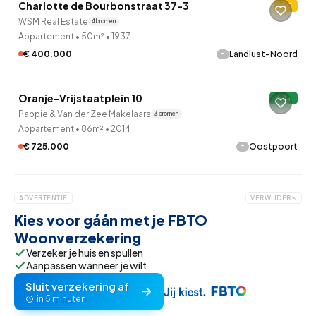
Charlotte de Bourbonstraat 37-3
C
12 uur geleden ontdekt
WSM Real Estate
4 bronnen
Appartement
•
50m²
•
1937
-
€ 400.000
Landlust-Noord
QUICKLANE™
Oranje-Vrijstaatplein 10
A+
Pappie & Van der Zee Makelaars
3 bronnen
Appartement
•
86m²
•
2014
-
€ 725.000
Oostpoort
ADVERTENTIE
VERWIJDER
Kies voor gáán met je FBTO
Woonverzekering
Verzeker je huis en spullen
Aanpassen wanneer je wilt
Sluit verzekering af
in 5 minuten