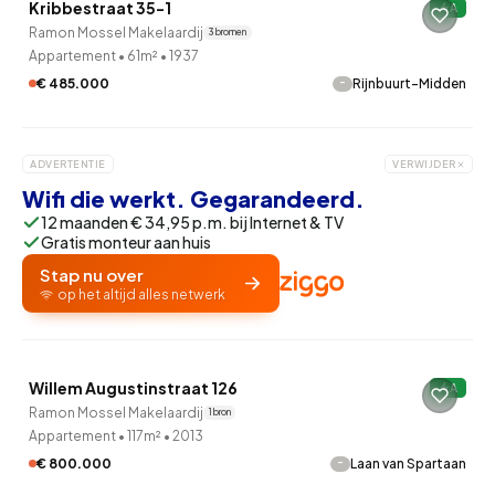
Kribbestraat 35-1
A
Ramon Mossel Makelaardij
3 bronnen
Appartement
•
61m²
•
1937
-
€ 485.000
Rijnbuurt-Midden
ADVERTENTIE
VERWIJDER
Wifi die werkt. Gegarandeerd.
12 maanden € 34,95 p.m. bij Internet & TV
Gratis monteur aan huis
Stap nu over
op het altijd alles netwerk
QUICKLANE™
Willem Augustinstraat 126
A
Ramon Mossel Makelaardij
1 bron
Appartement
•
117m²
•
2013
-
€ 800.000
Laan van Spartaan
QUICKLANE™