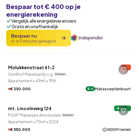
Bespaar tot € 400 op je
energierekening
Vergelijk alle energieleveranciers
Gratis en onafhankelijk
Bespaar nu
in 5 minuten geregeld
QUICKLANE™
Molukkenstraat 61-2
F
Geldhof Makelaardij o.g.
3 bronnen
Appartement
•
49m²
•
1916
€ 350.000
Makassarpleinbuurt
8.4
QUICKLANE™
mt. Lincolnweg 124
A+++
PUUR* Makelaars Amsterdam
3 bronnen
Appartement
•
70m²
•
2024
-
€ 550.000
NDSM terrein
QUICKLANE™