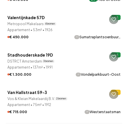
QUICKLANE™
Valentijnkade 57D
A
Metropool Makelaars
4 bronnen
Appartement
•
53m²
•
1926
-
€ 450.000
Sumatraplantsoenbuur…
QUICKLANE™
Stadhouderskade 19D
A
DSTRCT Amsterdam
3 bronnen
Appartement
•
137m²
•
1991
-
€ 1.300.000
Vondelparkbuurt-Oost
QUICKLANE™
Van Hallstraat 59-3
C
Vos & Kleian Makelaardij B.V.
2 bronnen
Appartement
•
75m²
•
1912
-
€ 715.000
Westerstaatsman