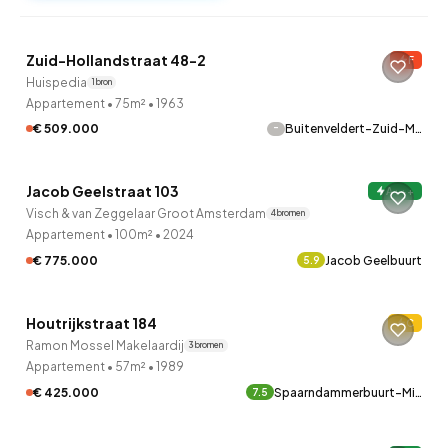
Zuid-Hollandstraat 48-2
F
Huispedia
1 bron
Appartement
•
75m²
•
1963
-
€ 509.000
Buitenveldert-Zuid-M…
QUICKLANE™
Jacob Geelstraat 103
A+++
Visch & van Zeggelaar Groot Amsterdam
4 bronnen
Appartement
•
100m²
•
2024
€ 775.000
Jacob Geelbuurt
5.9
QUICKLANE™
Houtrijkstraat 184
C
Ramon Mossel Makelaardij
3 bronnen
Appartement
•
57m²
•
1989
€ 425.000
Spaarndammerbuurt-Mi…
7.5
QUICKLANE™