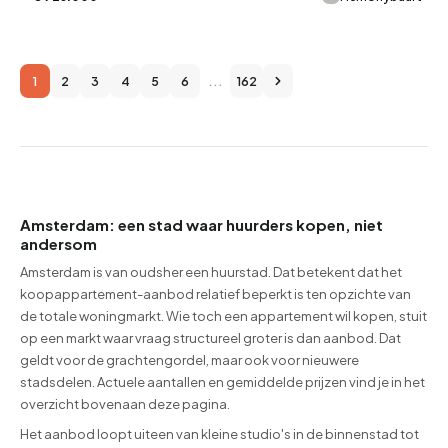
1
2
3
4
5
6
...
162
Amsterdam: een stad waar huurders kopen, niet
andersom
Amsterdam is van oudsher een huurstad. Dat betekent dat het
koopappartement-aanbod relatief beperkt is ten opzichte van
de totale woningmarkt. Wie toch een appartement wil kopen, stuit
op een markt waar vraag structureel groter is dan aanbod. Dat
geldt voor de grachtengordel, maar ook voor nieuwere
stadsdelen. Actuele aantallen en gemiddelde prijzen vind je in het
overzicht bovenaan deze pagina.
Het aanbod loopt uiteen van kleine studio's in de binnenstad tot