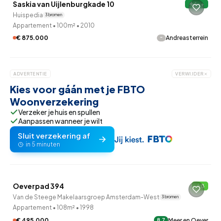
Saskia van Uijlenburgkade 10
A++
Huispedia
3 bronnen
Appartement
•
100m²
•
2010
-
€ 875.000
Andreasterrein
ADVERTENTIE
VERWIJDER
Kies voor gáán met je FBTO
Woonverzekering
Verzeker je huis en spullen
Aanpassen wanneer je wilt
Sluit verzekering af
in 5 minuten
QUICKLANE™
Oeverpad 394
B
Van de Steege Makelaarsgroep Amsterdam-West
3 bronnen
Appartement
•
108m²
•
1998
€ 495.000
Meer en Oever
8.7