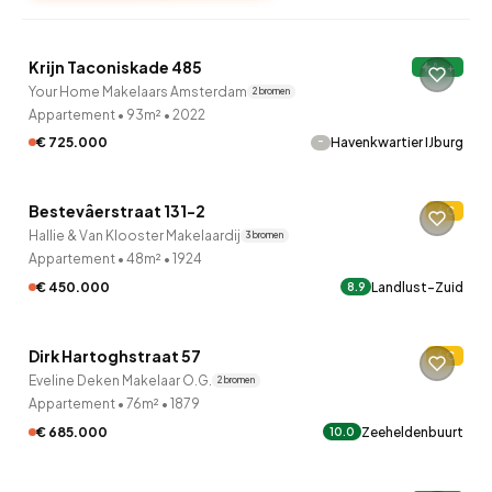
QUICKLANE™
Krijn Taconiskade 485
A++
Your Home Makelaars Amsterdam
2 bronnen
Appartement
•
93m²
•
2022
-
€ 725.000
Havenkwartier IJburg
QUICKLANE™
Bestevâerstraat 131-2
C
Hallie & Van Klooster Makelaardij
3 bronnen
Appartement
•
48m²
•
1924
€ 450.000
Landlust-Zuid
8.9
QUICKLANE™
Dirk Hartoghstraat 57
C
Eveline Deken Makelaar O.G.
2 bronnen
Appartement
•
76m²
•
1879
€ 685.000
Zeeheldenbuurt
10.0
QUICKLANE™