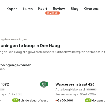
Kaart
Review
Blog
Over ons
Kopen
Huren
Win €250!
aag
Tussenwoningen
oningen te koop in Den Haag
en Den Haag zijn gewild en schaars. Ontdek welke wijken het meest in tr
terdam
ek Amsterdam
oningen gevonden
ordaan, De Pijp en meer
engordel, Jordaan, De Pijp en meer
nnen
QUICKLANE™
 in Amsterdam
rwoningen in Amsterdam
Bekijk op de kaart
Bekijk op de kaart
 1092
Wapserveenstraat 426
leden ontdekt
A
14 uur geleden ontdekt
5.640
2.471
460
65
371
Agterberg Makelaardij
 bron
4 bronnen
ing
•
117m²
•
2018
Tussenwoning
•
130m²
•
2016
tementen
Studio's
Studio's
Tussenwoning
Tussenwoning
0
Schildersbuurt-West
€ 600.000
Morgens
6.5
6.2
LANE™
QUICKLANE™