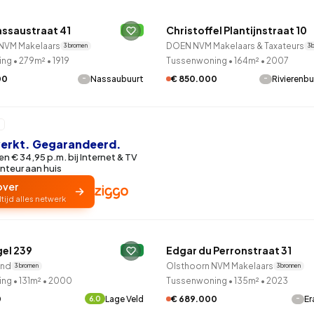
99
9
25
312
83
oning
2-onder-1-kap
Kamers
Vrijstaand
assaustraat 41
Christoffel Plantijnstraat 10
B
 NVM Makelaars
DOEN NVM Makelaars & Taxateurs
3 bronnen
3 
ing
•
279m²
•
1919
Tussenwoning
•
164m²
•
2007
-
-
00
Nassaubuurt
€ 850.000
Rivierenb
 werkt. Gegarandeerd.
n € 34,95 p.m. bij Internet & TV
nteur aan huis
over
ltijd alles netwerk
QUICKLANE™
el 239
Edgar du Perronstraat 31
A
and
Olsthoorn NVM Makelaars
3 bronnen
3 bronnen
ing
•
131m²
•
2000
Tussenwoning
•
135m²
•
2023
0
Lage Veld
-
€ 689.000
Er
6.0
LANE™
QUICKLANE™