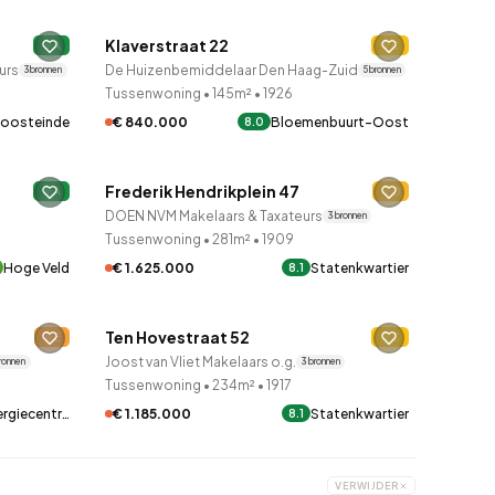
Klaverstraat 22
A
C
urs
De Huizenbemiddelaar Den Haag-Zuid
3 bronnen
5 bronnen
Tussenwoning
•
145m²
•
1926
€ 840.000
Bloemenbuurt-Oost
 oosteinde
8.0
QUICKLANE™
Frederik Hendrikplein 47
A
D
DOEN NVM Makelaars & Taxateurs
3 bronnen
Tussenwoning
•
281m²
•
1909
Hoge Veld
€ 1.625.000
Statenkwartier
8.1
QUICKLANE™
Ten Hovestraat 52
E
C
Joost van Vliet Makelaars o.g.
bronnen
3 bronnen
Tussenwoning
•
234m²
•
1917
ergiecentr…
€ 1.185.000
Statenkwartier
8.1
VERWIJDER