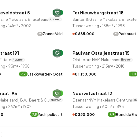
eveldstraat 5
Ter Nieuwburgstraat 18
A
sille Makelaars & Taxateurs
Santen & Gasille Makelaars & Taxate
2 bronnen
ing
•
141m²
•
2002
Tussenwoning
•
158m²
•
1998
-
-
Zonne Veld
€ 635.000
Parkbuurt
LANE™
QUICKLANE™
traat 191
Paul van Ostaijenstraat 15
A
Estate
Olsthoorn NVM Makelaars
4 bronnen
3 bronnen
ing
•
93m²
•
1938
Tussenwoning
•
213m²
•
2018
0
Laakkwartier-Oost
€ 1.150.000
7.2
8.0
LANE™
QUICKLANE™
raat 195
Noorwitzstraat 12
B
Beeuwkes Makelaardij B.V. | Baerz & Co
Elzenaar NVM Makelaars Centrum
3 bronnen
3 
ing
•
262m²
•
1902
Tussenwoning
•
60m²
•
1893
00
Archipelbuurt
€ 350.000
Rond de En
7.9
7.9