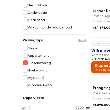
Beschikbaar
Hoekwoning
Hoekw
Jan van N
Onder optie
Röttgering
Onder bod
Tussenwon
Verkocht onder voorbehoud
€ 1.675.0
Woningtype
Reset
ADVERTENTIE
Studio
Wifi die
12 maande
Appartement
Gratis mo
Tussenwoning
Stap nu 
op het a
Hoekwoning
Vrijstaand
2-onder-1-kap
Praagsing
Makelaarsl
Oppervlakte
Tussenwon
€ 598.00
20 m²
2000+ m²
QUICK