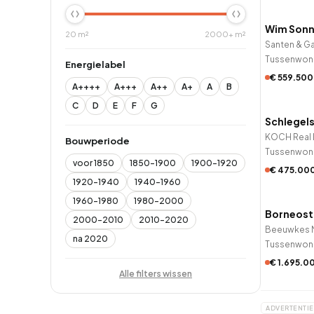
Wim Sonn
20 m²
2000+ m²
Santen & Ga
Tussenwon
Energielabel
€ 559.500
A++++
A+++
A++
A+
A
B
QUICK
C
D
E
F
G
Schlegels
KOCH Real 
Bouwperiode
Tussenwon
voor 1850
1850-1900
1900-1920
€ 475.00
1920-1940
1940-1960
QUICK
1960-1980
1980-2000
Borneost
2000-2010
2010-2020
na 2020
Tussenwon
€ 1.695.0
Alle filters wissen
ADVERTENTIE