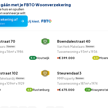
r gáán met je FBTO Woonverzekering
e huis en spullen
 wanneer je wilt
zekering af
uten
LANE™
QUICKLANE™
straat 70
Boendalestraat 40
B
aars
Van Herk Makelaars
3 bronnen
3 bronnen
ing
•
116m²
•
1986
Tussenwoning
•
93m²
•
1936
0
Houtwijk
€ 399.000
Moerw
8.4
6.0
LANE™
QUICKLANE™
straat 102
Steurendaal 3
C
akelaardij
MMProperty
4 bronnen
5 bronnen
ing
•
109m²
•
1929
Tussenwoning
•
187m²
•
1974
0
Rustenburg
€ 675.000
Kraayenste
6.8
7.8