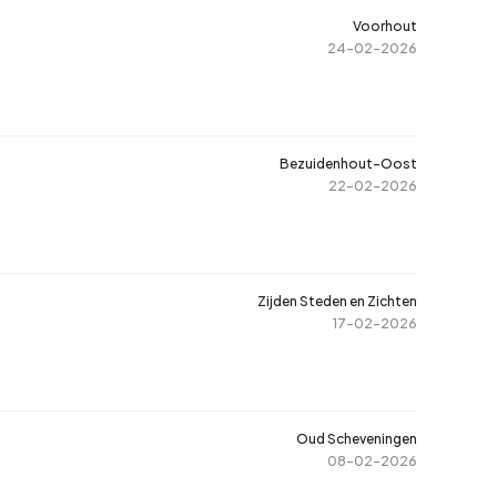
 Buurtje.nl. Zo vergelijk je wijken op meer dan alleen de prijs.
Voorhout
24-02-2026
at meer ruimte zoekt in zijn zoektocht, kan ook kijken naar
iedt in sommige wijken een vergelijkbaar stedelijk woonmilieu
en dagelijkse praktijk.
Bezuidenhout-Oost
e koopwoningen in Den Haag
en filter op type, buurt of
22-02-2026
ijl je wacht op het juiste aanbod.
Zijden Steden en Zichten
17-02-2026
Oud Scheveningen
08-02-2026