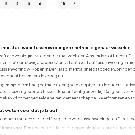
3
4
5
6
...
15
 een stad waar tussenwoningen snel van eigenaar wisselen
eft een woningmarkt die anders aanvoelt dan Amsterdam of Utrecht. De 
aren) met een stevige koopsector. Dat betekent dat tussenwoningen hier 
tussenwoning wil kopen in Den Haag, merkt al snel dat goede woningen b
et overzicht bovenaan deze pagina.
en zijn in Den Haag het meest gangbare kooptype in de oudere stadswijke
ten huizen, gebouwd tussen de jaren twintig en zestig. Dat geeft Den Ha
 maken krijgt met gedeelde muren, gemeenschappelijke erfgrenzen en soms v
et weten voordat je biedt
aandachtspunten die specifiek gelden voor tussenwoningen in Den Haag
t komt voor.
Een deel van de Haagse koopwoningen staat op erfpachtgron
chtcanon en herzieningsdata voordat je een bod uitbrengt.