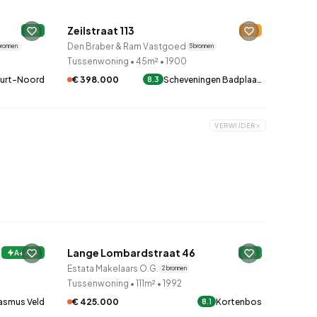
Zeilstraat 113
A
E
Den Braber & Ram Vastgoed
bronnen
5 bronnen
Tussenwoning
•
45m²
•
1900
€ 398.000
Scheveningen Badplaa…
uurt-Noord
8.3
VERWIJDER
Lange Lombardstraat 46
A++++
A
Estata Makelaars O.G.
2 bronnen
Tussenwoning
•
111m²
•
1992
€ 425.000
Kortenbos
asmus Veld
8.1
QUICKLANE™