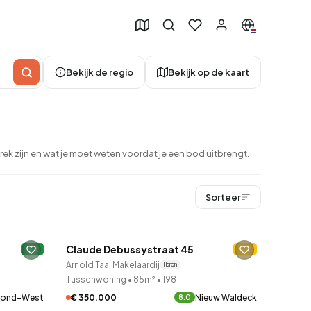
Bekijk de regio
Bekijk op de kaart
ek zijn en wat je moet weten voordat je een bod uitbrengt.
Sorteer
QUICKLANE™
Claude Debussystraat 45
A
Verkocht onder voorbehoud
C
50
Arnold Taal Makelaardij
1 bron
Tussenwoning
•
85m²
•
1981
tond-West
€ 350.000
Nieuw Waldeck
8.0
QUICKLANE™