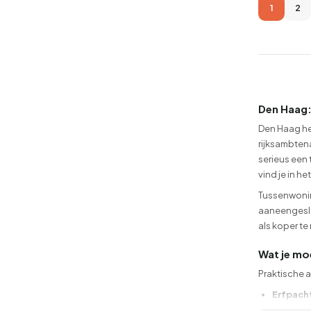
1
2
Den Haag:
Den Haag he
rijksambten
serieus een 
vind je in h
Tussenwoning
aaneengeslo
als koper te
Wat je mo
Praktische 
Erfpach
op erfpa