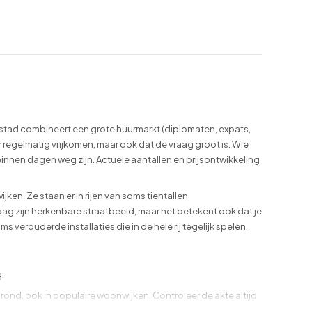
stad combineert een grote huurmarkt (diplomaten, expats,
regelmatig vrijkomen, maar ook dat de vraag groot is. Wie
innen dagen weg zijn. Actuele aantallen en prijsontwikkeling
n. Ze staan er in rijen van soms tientallen
ag zijn herkenbare straatbeeld, maar het betekent ook dat je
erouderde installaties die in de hele rij tegelijk spelen.
:
d, ook in populaire woonwijken. Controleer de akte altijd