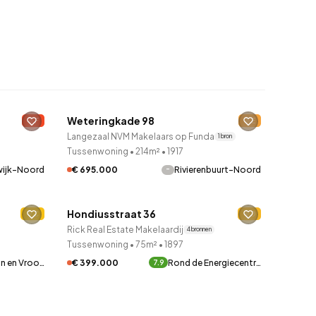
Weteringkade 98
F
E
Langezaal NVM Makelaars op Funda
1 bron
Tussenwoning
•
214m²
•
1917
ijk-Noord
-
€ 695.000
Rivierenbuurt-Noord
QUICKLANE™
Hondiusstraat 36
C
D
Rick Real Estate Makelaardij
4 bronnen
Tussenwoning
•
75m²
•
1897
in en Vroo…
€ 399.000
Rond de Energiecentr…
7.9