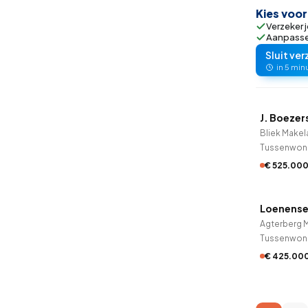
Kies voo
Verzeker j
Aanpassen
Sluit ver
in 5 min
QUICK
J. Boezer
Bliek Makel
Tussenwon
€ 525.00
QUICK
Loenense
Agterberg M
Tussenwon
€ 425.00