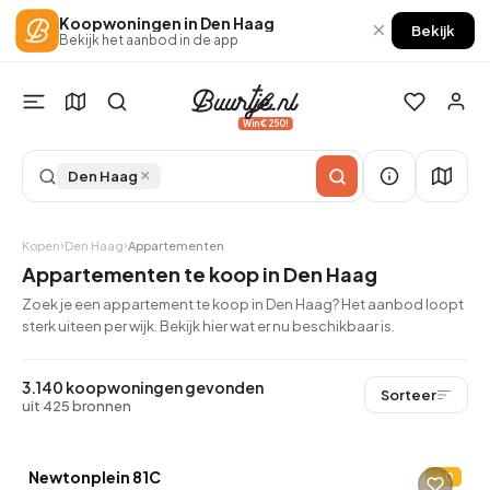
Koopwoningen in Den Haag
×
Bekijk
Bekijk het aanbod in de app
Win €250!
×
Den Haag
Kopen
Den Haag
Appartementen
Appartementen te koop in Den Haag
Zoek je een appartement te koop in Den Haag? Het aanbod loopt
sterk uiteen per wijk. Bekijk hier wat er nu beschikbaar is.
3.140 koopwoningen gevonden
Sorteer
uit 425 bronnen
Newtonplein 81C
D
2 uur geleden ontdekt