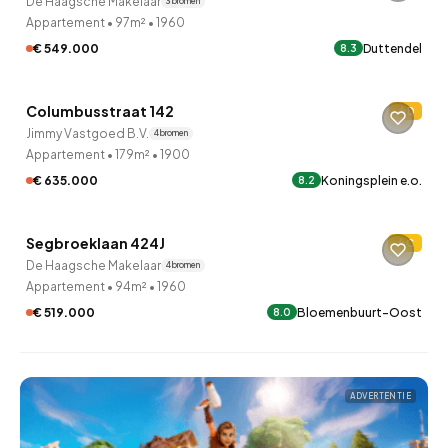
De Haagsche Makelaar
3 bronnen
Appartement
•
97m²
•
1960
€ 549.000
Duttendel
8.3
QUICKLANE™
Columbusstraat 142
D
7 uur geleden ontdekt
Jimmy Vastgoed B.V.
4 bronnen
Appartement
•
179m²
•
1900
€ 635.000
Koningsplein e.o.
8.2
QUICKLANE™
Segbroeklaan 424J
C
8 uur geleden ontdekt
De Haagsche Makelaar
4 bronnen
Appartement
•
94m²
•
1960
€ 519.000
Bloemenbuurt-Oost
8.0
ADVERTENTIE