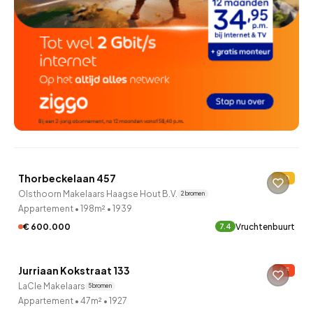
QUICKLANE™
Thorbeckelaan 457
D
5 uur geleden ontdekt
Olsthoorn Makelaars Haagse Hout B.V.
2 bronnen
Appartement
•
198m²
•
1939
€ 600.000
Vruchtenbuurt
7.4
QUICKLANE™
Jurriaan Kokstraat 133
F
6 uur geleden ontdekt
LaCle Makelaars
5 bronnen
Appartement
•
47m²
•
1927