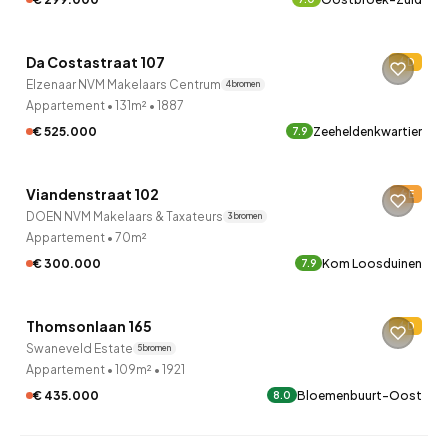
QUICKLANE™
Da Costastraat 107
D
9 uur geleden ontdekt
Elzenaar NVM Makelaars Centrum
4 bronnen
Appartement
•
131m²
•
1887
€ 525.000
Zeeheldenkwartier
7.9
QUICKLANE™
Viandenstraat 102
E
9 uur geleden ontdekt
DOEN NVM Makelaars & Taxateurs
3 bronnen
Appartement
•
70m²
€ 300.000
Kom Loosduinen
7.9
QUICKLANE™
Thomsonlaan 165
D
9 uur geleden ontdekt
Swaneveld Estate
5 bronnen
Appartement
•
109m²
•
1921
€ 435.000
Bloemenbuurt-Oost
8.0