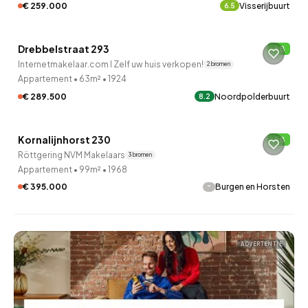
€ 259.000
Visserijbuurt
6.5
Drebbelstraat 293
B
7 uur geleden ontdekt
Internetmakelaar.com I Zelf uw huis verkopen!
2 bronnen
Appartement
•
63m²
•
1924
€ 289.500
Noordpolderbuurt
8.2
QUICKLANE™
Kornalijnhorst 230
B
7 uur geleden ontdekt
Röttgering NVM Makelaars
3 bronnen
Appartement
•
99m²
•
1968
-
€ 395.000
Burgen en Horsten
ADVERTENTIE