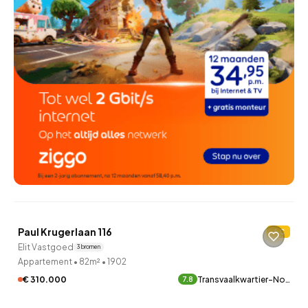
QUICKLANE™
Paul Krugerlaan 116
C
8 uur geleden ontdekt
Elit Vastgoed
3 bronnen
Appartement
•
82m²
•
1902
€ 310.000
Transvaalkwartier-No…
7.8
QUICKLANE™