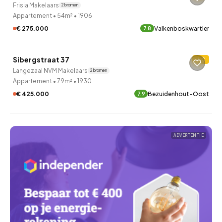
Frisia Makelaars
2 bronnen
Appartement
•
54m²
•
1906
€ 275.000
Valkenboskwartier
7.8
Sibergstraat 37
C
2 uur geleden ontdekt
Langezaal NVM Makelaars
2 bronnen
Appartement
•
79m²
•
1930
€ 425.000
Bezuidenhout-Oost
7.9
ADVERTENTIE