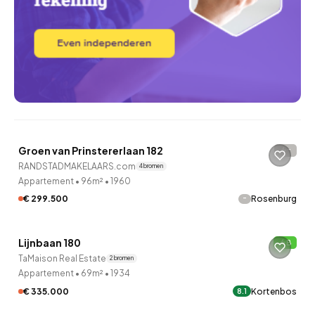
QUICKLANE™
Groen van Prinstererlaan 182
-
2 uur geleden ontdekt
RANDSTADMAKELAARS.com
4 bronnen
Appartement
•
96m²
•
1960
-
€ 299.500
Rosenburg
Lijnbaan 180
B
2 uur geleden ontdekt
TaMaison Real Estate
2 bronnen
Appartement
•
69m²
•
1934
€ 335.000
Kortenbos
8.1
QUICKLANE™