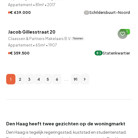
Appartement
•
81m²
•
2017
-
€ 439.000
Schildersbuurt-Noord
QUICKLANE™
Jacob Gillesstraat 20
B
10 uur geleden ontdekt
Claassen & Partners Makelaars B.V.
7 bronnen
Appartement
•
65m²
•
1907
€ 359.500
Statenkwartier
8.1
1
2
3
4
5
6
...
91
Den Haag heeft twee gezichten op de woningmarkt
Den Haag is tegelijk regeringsstad, kuststad en studentenstad.