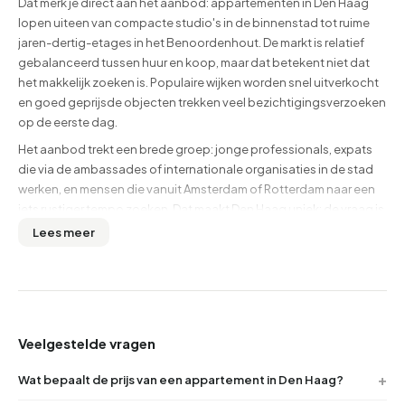
Dat merk je direct aan het aanbod: appartementen in Den Haag
lopen uiteen van compacte studio's in de binnenstad tot ruime
jaren-dertig-etages in het Benoordenhout. De markt is relatief
gebalanceerd tussen huur en koop, maar dat betekent niet dat
het makkelijk zoeken is. Populaire wijken worden snel uitverkocht
en goed geprijsde objecten trekken veel bezichtigingsverzoeken
op de eerste dag.
Het aanbod trekt een brede groep: jonge professionals, expats
die via de ambassades of internationale organisaties in de stad
werken, en mensen die vanuit Amsterdam of Rotterdam naar een
iets rustiger tempo zoeken. Dat maakt Den Haag uniek: de vraag is
divers, en daarmee ook de concurrentie. Bekijk het actuele
Lees meer
overzicht bovenaan deze pagina voor de huidige stand van het
aanbod.
Wil je verder oriënteren op de stad? Bekijk dan ook
alle
koopwoningen in Den Haag
of lees de
reviews en buurtdata van
Den Haag
.
Veelgestelde vragen
Wat bepaalt de prijs van een appartement in Den
Wat bepaalt de prijs van een appartement in Den Haag?
Haag?