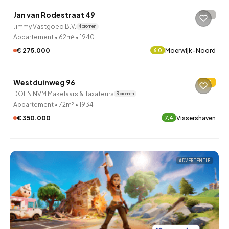
Jan van Rodestraat 49
-
3 uur geleden ontdekt
Jimmy Vastgoed B.V.
4 bronnen
Appartement
•
62m²
•
1940
€ 275.000
Moerwijk-Noord
6.0
QUICKLANE™
Westduinweg 96
C
4 uur geleden ontdekt
DOEN NVM Makelaars & Taxateurs
3 bronnen
Appartement
•
72m²
•
1934
€ 350.000
Vissershaven
7.4
ADVERTENTIE