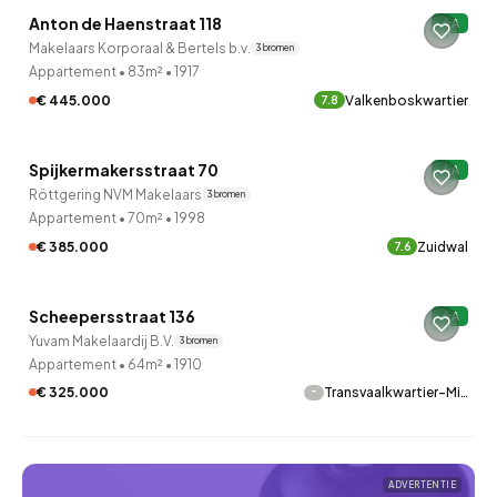
Anton de Haenstraat 118
A
8 uur geleden ontdekt
Makelaars Korporaal & Bertels b.v.
3 bronnen
Appartement
•
83m²
•
1917
€ 445.000
Valkenboskwartier
7.8
QUICKLANE™
Spijkermakersstraat 70
A
8 uur geleden ontdekt
Röttgering NVM Makelaars
3 bronnen
Appartement
•
70m²
•
1998
€ 385.000
Zuidwal
7.6
QUICKLANE™
Scheepersstraat 136
A
8 uur geleden ontdekt
Yuvam Makelaardij B.V.
3 bronnen
Appartement
•
64m²
•
1910
-
€ 325.000
Transvaalkwartier-Mi…
ADVERTENTIE