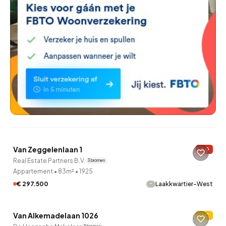
QUICKLANE™
Van Zeggelenlaan 1
G
7 uur geleden ontdekt
Real Estate Partners B.V.
3 bronnen
Appartement
•
83m²
•
1925
-
€ 297.500
Laakkwartier-West
QUICKLANE™
Van Alkemadelaan 1026
C
7 uur geleden ontdekt