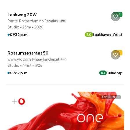
Laakweg 20W
A
6 uur geleden ontdekt
Rental Rotterdam op Pararius
1 bron
Studio
•
23m²
•
2020
QUICKLANE™
€ 932 p.m.
Laakhaven-Oost
7.0
Woningcorporatie
Rottumsestraat 50
C
www.woonnet-haaglanden.nl
1 bron
Studio
•
44m²
•
1925
€ 789 p.m.
Duindorp
8.1
ADVERTENTIE