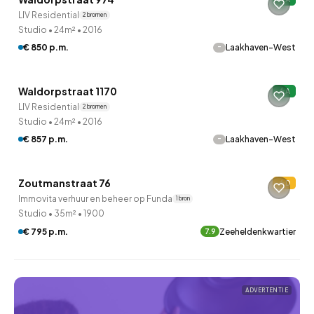
LIV Residential
2 bronnen
Studio
•
24m²
•
2016
-
€ 850 p.m.
Laakhaven-West
QUICKLANE™
Waldorpstraat 1170
A
Onder optie
LIV Residential
2 bronnen
Studio
•
24m²
•
2016
-
€ 857 p.m.
Laakhaven-West
Zoutmanstraat 76
D
Immovita verhuur en beheer op Funda
1 bron
Studio
•
35m²
•
1900
€ 795 p.m.
Zeeheldenkwartier
7.9
ADVERTENTIE