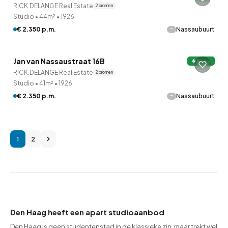
RICK.DELANGE Real Estate
2 bronnen
Studio
•
44m²
•
1926
-
€ 2.350 p.m.
Nassaubuurt
QUICKLANE™
Jan van Nassaustraat 16B
A+++
RICK.DELANGE Real Estate
2 bronnen
Studio
•
41m²
•
1926
-
€ 2.350 p.m.
Nassaubuurt
1
2
Den Haag heeft een apart studioaanbod
Den Haag is geen studentenstad in de klassieke zin, maar trekt wel