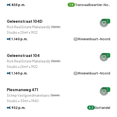
€ 835 p.m.
Transvaalkwartier-No…
7.8
QUICKLANE™
Geleenstraat 104D
A
Rick Real Estate Makelaardij
2 bronnen
Studio
•
25m²
•
1922
-
€ 1.140 p.m.
Rivierenbuurt-Noord
QUICKLANE™
Geleenstraat 104
A
Rick Real Estate Makelaardij
3 bronnen
Studio
•
26m²
•
1922
-
€ 1.140 p.m.
Rivierenbuurt-Noord
QUICKLANE™
Plesmanweg 471
A
Schep Vastgoedmakelaars
2 bronnen
Studio
•
35m²
•
1940
€ 932 p.m.
Duttendel
8.3