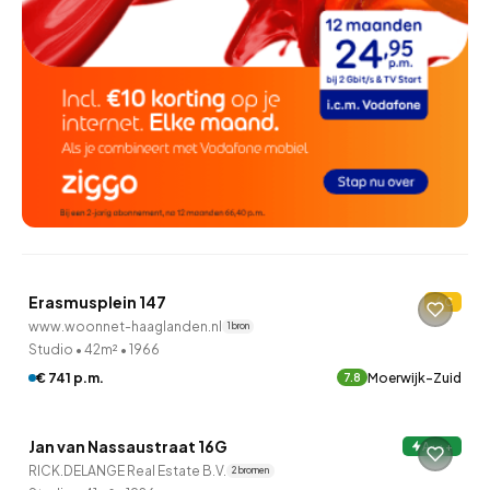
QUICKLANE™
Woningcorporatie
Erasmusplein 147
C
www.woonnet-haaglanden.nl
1 bron
Studio
•
42m²
•
1966
€ 741 p.m.
Moerwijk-Zuid
7.8
QUICKLANE™
Jan van Nassaustraat 16G
A+++
RICK.DELANGE Real Estate B.V.
2 bronnen