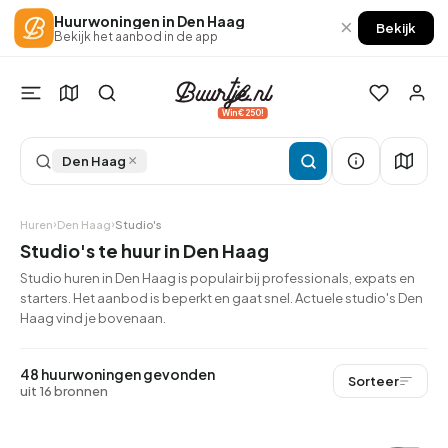
Huurwoningen in Den Haag
×
Bekijk
Bekijk het aanbod in de app
Win €250!
×
Den Haag
Huren
Den Haag
Studio's
Studio's te huur in Den Haag
Studio huren in Den Haag is populair bij professionals, expats en
starters. Het aanbod is beperkt en gaat snel. Actuele studio's Den
Haag vind je bovenaan.
QUICKLANE™
48 huurwoningen gevonden
Sorteer
uit 16 bronnen
Woningcorporatie