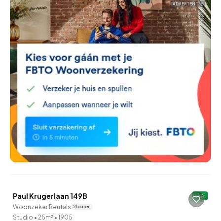
ADVERTENTIE
QUICKLANE™
Paul Krugerlaan 149B
A
Woonzeker Rentals
2 bronnen
Studio
•
25m²
•
1905