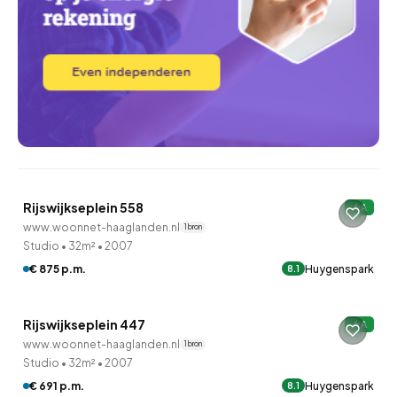
QUICKLANE™
Woningcorporatie
Rijswijkseplein 558
A
4 minuten geleden ontdekt
www.woonnet-haaglanden.nl
1 bron
Studio
•
32m²
•
2007
QUICKLANE™
€ 875 p.m.
Huygenspark
8.1
Woningcorporatie
Rijswijkseplein 447
A
4 minuten geleden ontdekt
www.woonnet-haaglanden.nl
1 bron
Studio
•
32m²
•
2007
€ 691 p.m.
Huygenspark
8.1