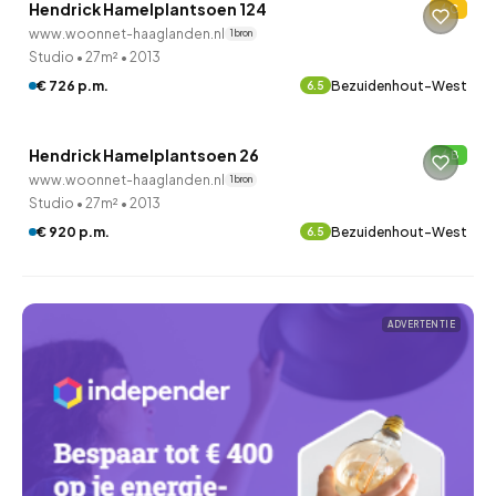
Hendrick Hamelplantsoen 124
C
4 minuten geleden ontdekt
www.woonnet-haaglanden.nl
1 bron
Studio
•
27m²
•
2013
QUICKLANE™
€ 726 p.m.
Bezuidenhout-West
6.5
Woningcorporatie
Hendrick Hamelplantsoen 26
B
4 minuten geleden ontdekt
www.woonnet-haaglanden.nl
1 bron
Studio
•
27m²
•
2013
€ 920 p.m.
Bezuidenhout-West
6.5
ADVERTENTIE