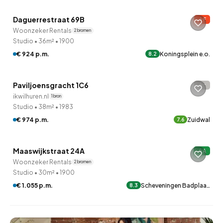
Daguerrestraat 69B
F
Woonzeker Rentals
2 bronnen
Studio
•
36m²
•
1900
€ 924 p.m.
Koningsplein e.o.
8.2
Betaald reageren
Paviljoensgracht 1C6
-
ikwilhuren.nl
1 bron
Studio
•
38m²
•
1983
€ 974 p.m.
Zuidwal
7.6
QUICKLANE™
Maaswijkstraat 24A
A
Woonzeker Rentals
2 bronnen
Studio
•
30m²
•
1900
€ 1.055 p.m.
Scheveningen Badplaa…
8.3