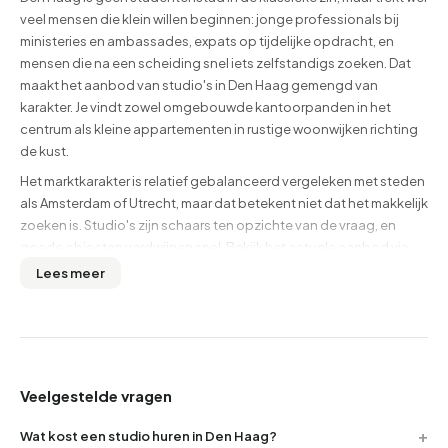
veel mensen die klein willen beginnen: jonge professionals bij
ministeries en ambassades, expats op tijdelijke opdracht, en
mensen die na een scheiding snel iets zelfstandigs zoeken. Dat
maakt het aanbod van studio's in Den Haag gemengd van
karakter. Je vindt zowel omgebouwde kantoorpanden in het
centrum als kleine appartementen in rustige woonwijken richting
de kust.
Het marktkarakter is relatief gebalanceerd vergeleken met steden
als Amsterdam of Utrecht, maar dat betekent niet dat het makkelijk
zoeken is. Studio's zijn schaars ten opzichte van de vraag, en
goede objecten verdwijnen snel. Bekijk het actuele aanbod via
alle huurwoningen in Den Haag
bovenaan deze pagina.
Lees meer
Wat studio huren in Den Haag in de praktijk betekent
Een studio is juridisch gezien een zelfstandige woning met een
eigen voordeur, keuken en badkamer, maar alles in één ruimte of
met een slaapalkoof. Dat onderscheid is belangrijk, want het
Veelgestelde vragen
bepaalt welke huurrechten je hebt en of de woning valt onder de
sociale huur of de vrije sector.
Wat kost een studio huren in Den Haag?