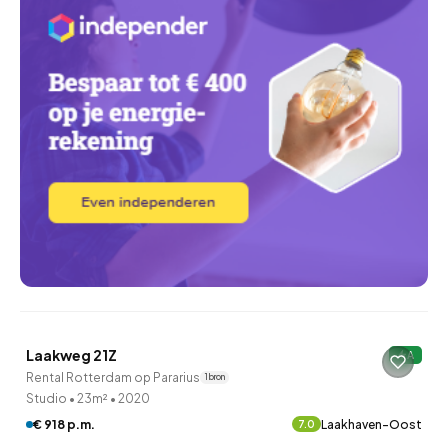
Laakweg 21Z
A
Rental Rotterdam op Pararius
1 bron
Studio
•
23m²
•
2020
€ 918 p.m.
Laakhaven-Oost
7.0
QUICKLANE™