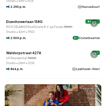
Studio
•
41m²
•
1926
-
€ 2.250 p.m.
Nassaubuurt
Eisenhowerlaan 158G
A++++
RICK.DELANGE Real Estate B.V. op Funda
2 bronnen
Studio
•
42m²
•
1902
€ 2.500 p.m.
Statenkwartier
8.1
QUICKLANE™
Waldorpstraat 427A
A
LIV Residential
2 bronnen
Studio
•
24m²
•
2016
-
€ 864 p.m.
Laakhaven-West
ADVERTENTIE