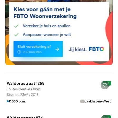
QUICKLANE™
Waldorpstraat 1258
A
Onder optie
LIV Residential
2 bronnen
Studio
•
23m²
•
2016
-
€ 850 p.m.
Laakhaven-West
QUICKLANE™
Waldorpstraat 974
A