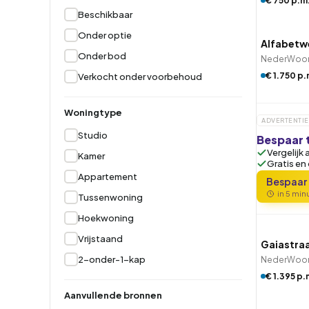
€ 750 p.m
QUICK
Beschikbaar
Hoekwoning
Hoekw
Onder optie
Alfabetw
Onder bod
NederWoon 
€ 1.750 p.
Verkocht onder voorbehoud
Woningtype
ADVERTENTIE
Studio
Bespaar 
Vergelijk 
Kamer
Gratis en
Appartement
Bespaar
in 5 mi
Tussenwoning
QUICK
Hoekwoning
Vrijstaand
Gaiastra
2-onder-1-kap
NederWoon 
QUICK
€ 1.395 p.
Woningc
Aanvullende bronnen