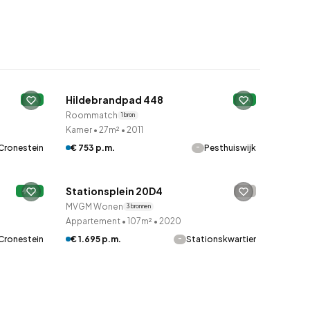
Woningcorporatie
Hildebrandpad 448
A
A
Roommatch
1 bron
Kamer
•
27m²
•
2011
Cronestein
-
€ 753 p.m.
Pesthuiswijk
QUICKLANE™
Stationsplein 20D4
-
A+
MVGM Wonen
3 bronnen
Appartement
•
107m²
•
2020
Cronestein
-
€ 1.695 p.m.
Stationskwartier