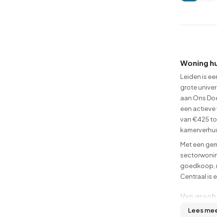
Woning hu
Leiden is ee
grote unive
aan Ons Doel
een actieve 
van €425 tot
kamerverhuur
Met een gem
sectorwoning
goedkoop, m
Centraal is
Van grach
Leiden is co
Lees me