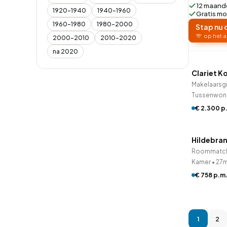
12 maande
1920-1940
1940-1960
Gratis mo
1960-1980
1980-2000
Stap nu 
op het a
2000-2010
2010-2020
QUICK
na 2020
Clariet K
Makelaarsg
Tussenwon
€ 2.300 p
Woningc
Hildebra
Roommatc
Kamer
•
27
€ 758 p.m
1
2