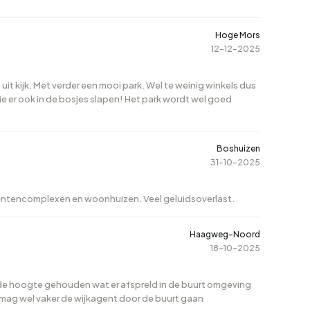
aan den Rijn
,
Bodegraven-Reeuwijk
of
Barendrecht
. Meer
Hoge Mors
12-12-2025
it kijk. Met verder een mooi park. Wel te weinig winkels dus
 die er ook in de bosjes slapen! Het park wordt wel goed
Boshuizen
31-10-2025
dentencomplexen en woonhuizen. Veel geluidsoverlast.
Haagweg-Noord
18-10-2025
 de hoogte gehouden wat er afspreld in de buurt omgeving
r mag wel vaker de wijkagent door de buurt gaan