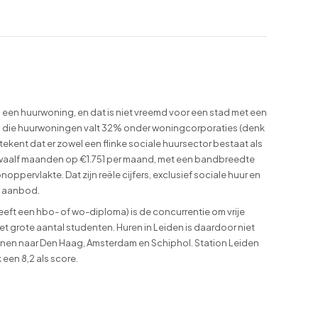
 een huurwoning, en dat is niet vreemd voor een stad met een
an die huurwoningen valt 32% onder woningcorporaties (denk
tekent dat er zowel een flinke sociale huursector bestaat als
en twaalf maanden op €1.751 per maand, met een bandbreedte
ppervlakte. Dat zijn reële cijfers, exclusief sociale huur en
e aanbod.
t een hbo- of wo-diploma) is de concurrentie om vrije
et grote aantal studenten. Huren in Leiden is daardoor niet
ijnen naar Den Haag, Amsterdam en Schiphol. Station Leiden
een 8,2 als score.
e bewoner. Bewoners van
Leiden
geven de stad gemiddeld een