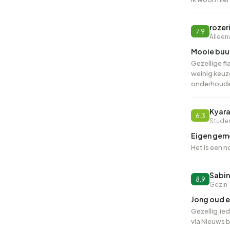
de juiste bu
over de regi
rozer
7.9
Alleen
Mooie buur
Gezellige fl
weinig keuze
onderhouden
Kyar
6.3
Studen
Eigen gem
Het is een 
Sabin
8.9
Gezin 
Jong oud e
Gezellig,ie
via Nieuws 