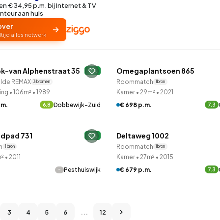
n € 34,95 p.m. bij Internet & TV
nteur aan huis
over
ltijd alles netwerk
LANE™
Woningcorporatie
ok-van Alphenstraat 35
Omegaplantsoen 865
A
ilde REMAX
Roommatch
3 bronnen
1 bron
ing
•
106m²
•
1989
Kamer
•
29m²
•
2021
.m.
Dobbewijk-Zuid
€ 698 p.m.
6.8
7.3
orporatie
Woningcorporatie
ndpad 731
Deltaweg 1002
A
h
Roommatch
1 bron
1 bron
m²
•
2011
Kamer
•
27m²
•
2015
-
€ 679 p.m.
.
Pesthuiswijk
7.3
3
4
5
6
...
12