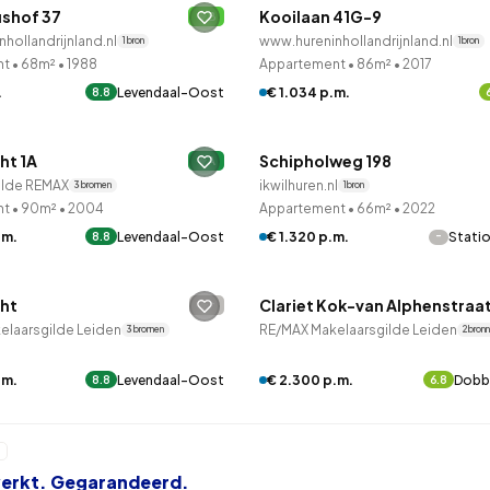
shof 37
Kooilaan 41G-9
B
hollandrijnland.nl
www.hureninhollandrijnland.nl
1 bron
1 bron
nt
•
68m²
•
1988
Appartement
•
86m²
•
2017
.
Levendaal-Oost
€ 1.034 p.m.
8.8
LANE™
Betaald reageren
ht 1A
Schipholweg 198
A
ilde REMAX
ikwilhuren.nl
3 bronnen
1 bron
nt
•
90m²
•
2004
Appartement
•
66m²
•
2022
.m.
Levendaal-Oost
-
€ 1.320 p.m.
Stati
8.8
LANE™
QUICKLANE™
ht
Clariet Kok-van Alphenstraa
-
elaarsgilde Leiden
RE/MAX Makelaarsgilde Leiden
3 bronnen
2 bron
.m.
Levendaal-Oost
€ 2.300 p.m.
Dobb
8.8
6.8
 werkt. Gegarandeerd.