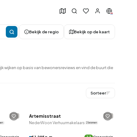
Bekijk de regio
Bekijk op de kaart
jk wijken op basis van bewonersreviews en vind de buurt die
Sorteer
QUICKLANE™
49
Artemisstraat
-
-
NederWoon Verhuurmakelaars
nen
2 bronnen