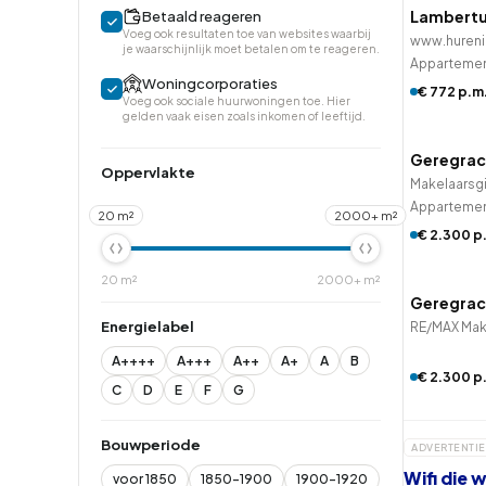
Lambertu
Betaald reageren
Voeg ook resultaten toe van websites waarbij
www.hurenin
je waarschijnlijk moet betalen om te reageren.
Apparteme
Woningcorporaties
€ 772 p.m
Voeg ook sociale huurwoningen toe. Hier
QUICK
gelden vaak eisen zoals inkomen of leeftijd.
Geregrac
Oppervlakte
Makelaarsg
Apparteme
20 m²
2000+ m²
€ 2.300 p
QUICK
20 m²
2000+ m²
Geregrac
Energielabel
RE/MAX Mak
A++++
A+++
A++
A+
A
B
€ 2.300 p
C
D
E
F
G
Bouwperiode
ADVERTENTIE
Wifi die
voor 1850
1850-1900
1900-1920