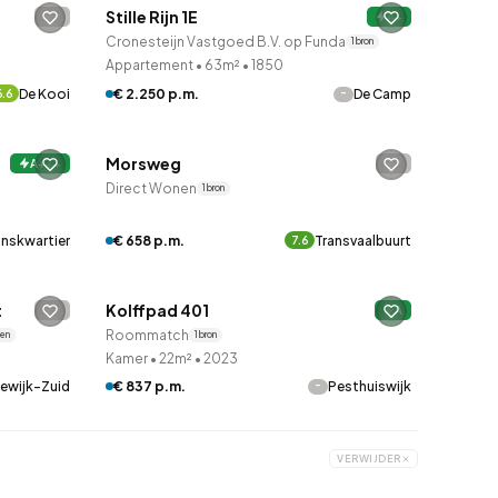
Stille Rijn 1E
-
A+
Cronesteijn Vastgoed B.V. op Funda
1 bron
Appartement
•
63m²
•
1850
De Kooi
-
€ 2.250 p.m.
De Camp
6.6
Betaald reageren
Morsweg
-
A+++
Direct Wonen
1 bron
€ 658 p.m.
Transvaalbuurt
onskwartier
7.6
Woningcorporatie
t
Kolffpad 401
-
A
Roommatch
nen
1 bron
Kamer
•
22m²
•
2023
ewijk-Zuid
-
€ 837 p.m.
Pesthuiswijk
VERWIJDER