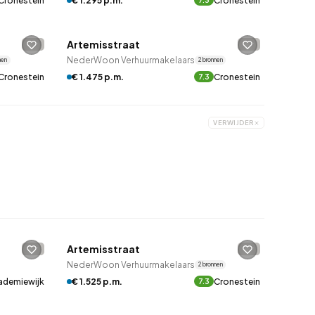
Cronestein
€ 1.295 p.m.
Cronestein
7.3
QUICKLANE™
Artemisstraat
-
-
NederWoon Verhuurmakelaars
nen
2 bronnen
Cronestein
€ 1.475 p.m.
Cronestein
7.3
VERWIJDER
QUICKLANE™
Artemisstraat
-
-
NederWoon Verhuurmakelaars
2 bronnen
€ 1.525 p.m.
Cronestein
ademiewijk
7.3