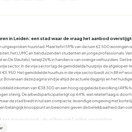
ren in Leiden: een stad waar de vraag het aanbod overstijgt
n uitgesproken huurstad. Maar liefst 59% van de ruim 62.500 woningen is
rsiteit, het LUMC en tienduizenden studenten en jonge professionals. V
 en De Sleutels), terwijl 26% in handen is van overige verhuurders. Dat be
vrije sector. In de vrije sector lag de gemiddelde huurprijs de afgelop
 €5.950. Het gemiddelde huurhuis in de vrije sector biedt zo'n 88 m² woono
. Bovenaan deze pagina vind je altijd de actuele dagprijs en het huidig
iddeld inkomen van €38.300 en een hoog opgeleide bevolking (48% heef
en stevig. De arbeidsparticipatie ligt op 64%, wat relatief laag is door h
aar de stad biedt in ruil een compacte, levendige omgeving met korte l
 een belangrijk knooppunt en bewoners geven de bereikbaarheid dan ook 
t tot groenstrook: de wijken van Leiden vergeleken
mpact, maar de wijken verschillen behoorlijk in sfeer, prijsniveau en typ
er