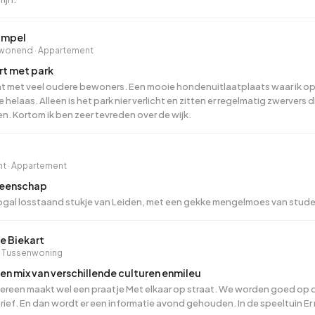
urt. Wil je je zoekgebied verbreden? Bekijk dan ook het aanbod in
Alphen 
o vind je op de pagina van
Zuid-Holland
.
impel
wonend · Appartement
t met park
at met veel oudere bewoners. Een mooie hondenuitlaatplaats waar ik op u
 helaas. Alleen is het park nier verlicht en zitten er regelmatig zwervers
. Kortom ik ben zeer tevreden over de wijk.
a
t · Appartement
eenschap
nogal losstaand stukje van Leiden, met een gekke mengelmoes van stu
e Biekart
· Tussenwoning
en mix van verschillende culturen enmileu
dereen maakt wel een praatje Met elkaar op straat. We worden goed op
brief. En dan wordt er een informatie avond gehouden. In de speeltuin E