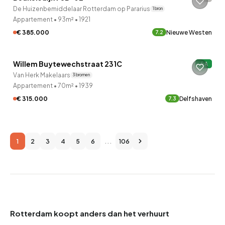
De Huizenbemiddelaar Rotterdam op Pararius
1 bron
Appartement
•
93m²
•
1921
€ 385.000
Nieuwe Westen
7.2
QUICKLANE™
Willem Buytewechstraat 231C
A
Van Herk Makelaars
3 bronnen
Appartement
•
70m²
•
1939
€ 315.000
Delfshaven
7.3
1
2
3
4
5
6
...
106
Rotterdam koopt anders dan het verhuurt