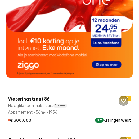
QUICKLANE™
Weteringstraat 86
C
11 uur geleden ontdekt
Hooghlanden makelaars
3 bronnen
Appartement
•
56m²
•
1936
€ 300.000
Kralingen West
8.9
QUICKLANE™