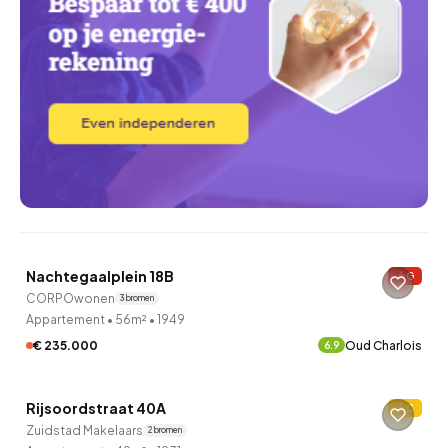
QUICKLANE™
Nachtegaalplein 18B
G
2 uur geleden ontdekt
CORPOwonen
3 bronnen
Appartement
•
56m²
•
1949
€ 235.000
Oud Charlois
6.9
QUICKLANE™
Rijsoordstraat 40A
C
2 uur geleden ontdekt
Zuidstad Makelaars
2 bronnen