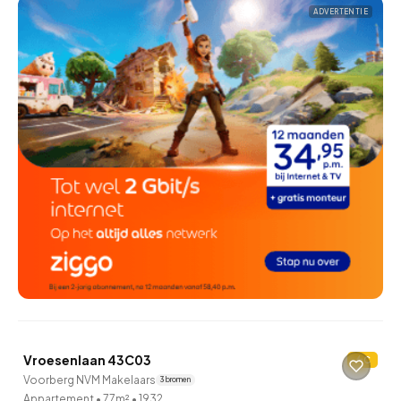
ADVERTENTIE
QUICKLANE™
Vroesenlaan 43C03
C
20 uur geleden ontdekt
Voorberg NVM Makelaars
3 bronnen
Appartement
•
77m²
•
1932