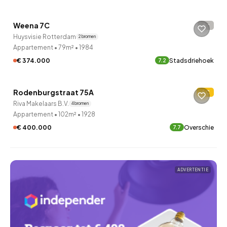
Weena 7C
-
1 uur geleden ontdekt
Huysvisie Rotterdam
2 bronnen
Appartement
•
79m²
•
1984
€ 374.000
Stadsdriehoek
7.2
QUICKLANE™
Rodenburgstraat 75A
C
34 minuten geleden ontdekt
Riva Makelaars B.V.
4 bronnen
Appartement
•
102m²
•
1928
€ 400.000
Overschie
7.7
ADVERTENTIE