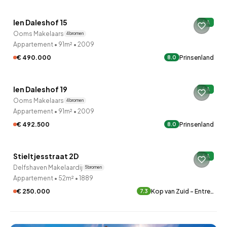
Ien Daleshof 15
A
20 uur geleden ontdekt
Ooms Makelaars
4 bronnen
Appartement
•
91m²
•
2009
€ 490.000
Prinsenland
8.0
QUICKLANE™
Ien Daleshof 19
A
20 uur geleden ontdekt
Ooms Makelaars
4 bronnen
Appartement
•
91m²
•
2009
€ 492.500
Prinsenland
8.0
QUICKLANE™
Stieltjesstraat 2D
A
20 uur geleden ontdekt
Delfshaven Makelaardij
5 bronnen
Appartement
•
52m²
•
1889
€ 250.000
Kop van Zuid - Entre…
7.3