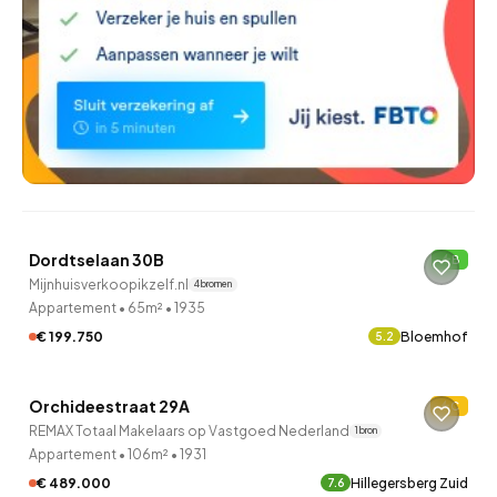
QUICKLANE™
Dordtselaan 30B
B
43 minuten geleden ontdekt
Mijnhuisverkoopikzelf.nl
4 bronnen
Appartement
•
65m²
•
1935
€ 199.750
Bloemhof
5.2
Orchideestraat 29A
C
1 uur geleden ontdekt
REMAX Totaal Makelaars op Vastgoed Nederland
1 bron
Appartement
•
106m²
•
1931
€ 489.000
Hillegersberg Zuid
7.6
QUICKLANE™