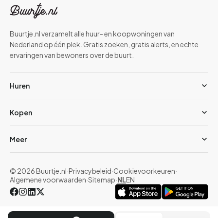
koopappartementen beschikbaar in het middensegment. Bekijk
het actuele aanbod via
appartementen te koop in Den Haag
.
Wil je juist huren terwijl je blijft zoeken naar een koopwoning? Dan
Buurtje.nl verzamelt alle huur- en koopwoningen van
geeft de pagina
appartementen huren in Rotterdam
een
Nederland op één plek. Gratis zoeken, gratis alerts, en echte
overzicht van wat er beschikbaar is in de huurmarkt.
ervaringen van bewoners over de buurt.
Huren
Kopen
Meer
© 2026 Buurtje.nl
·
Privacybeleid
·
Cookievoorkeuren
·
Algemene voorwaarden
·
Sitemap
·
NL
EN