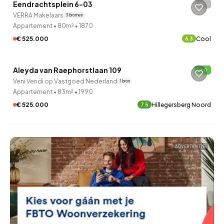
Eendrachtsplein 6-03
-
24 minuten geleden ontdekt
VERRA Makelaars
3 bronnen
Appartement
•
80m²
•
1870
€ 525.000
Cool
6.3
Aleyda van Raephorstlaan 109
B
43 minuten geleden ontdekt
Veni Vendi op Vastgoed Nederland
1 bron
Appartement
•
83m²
•
1990
€ 525.000
Hillegersberg Noord
7.5
ADVERTENTIE