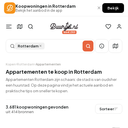
Koopwoningen in Rotterdam
×
Bekijk
Bekijk het aanbod in de app
Win €250!
×
Rotterdam
Kopen
Rotterdam
Appartementen
Appartementen te koop in Rotterdam
Appartementen Rotterdam zijn schaars: de stad is van oudsher
een huurstad. Op deze pagina vind je het actuele aanbod en
praktische tips om sneller te kopen.
3.681 koopwoningen gevonden
Sorteer
uit 414 bronnen
QUICKLANE™