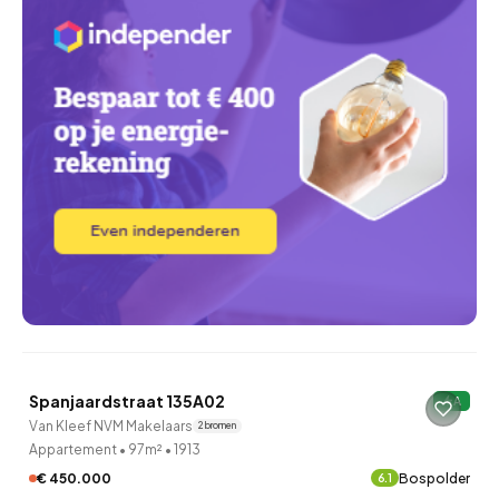
Spanjaardstraat 135A02
A
19 uur geleden ontdekt
Van Kleef NVM Makelaars
2 bronnen
Appartement
•
97m²
•
1913
€ 450.000
Bospolder
6.1
QUICKLANE™