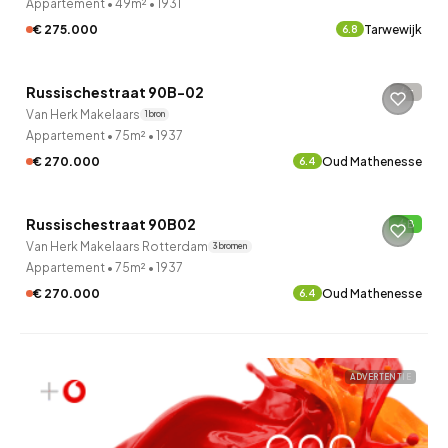
Appartement
•
49m²
•
1931
€ 275.000
Tarwewijk
6.8
QUICKLANE™
Russischestraat 90B-02
-
4 uur geleden ontdekt
Van Herk Makelaars
1 bron
Appartement
•
75m²
•
1937
€ 270.000
Oud Mathenesse
6.4
QUICKLANE™
Russischestraat 90B02
B
11 uur geleden ontdekt
Van Herk Makelaars Rotterdam
3 bronnen
Appartement
•
75m²
•
1937
€ 270.000
Oud Mathenesse
6.4
ADVERTENTIE