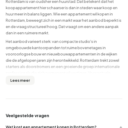
Rotterdam is van oudsher een huurstad. Dat betekent dat het
koopappartement hier schaarser is dan in steden waar koop en
huur meer in balans liggen. Wie een appartement wil kopen in
Rotterdam, beweegt zich in een markt waar het aanbod beperkt is
en de vraag structureel hoog. Dat vraagt om een andere aanpak
dan in een ruimere markt.
Het aanbod varieert sterk: van compacte studio's in
omgebouwde kantoorpanden tot ruime bovenetages in
vooroorlogse bouw en nieuwbouwappartementen in de wijken
die de afgelopen jaren zijn herontwikkeld. Rotterdam trekt zowel
starters als doorstromers en een groeiende groep internationale
professionals die zich permanent wil vestigen. Voor actuele
aantallen en prijzen: zie het overzicht bovenaan deze pagina.
Lees meer
Bekijk ook het complete aanbod via
alle koopwoningen in
Rotterdam
of lees
reviews en buurtdata van Rotterdam
voor een
beeld van hoe bewoners de stad waarderen.
Wat je moet weten voordat je een bod uitbrengt
Veelgestelde vragen
Appartementen kopen heeft specifieke aandachtspunten die bij
andere woningtypen minder spelen. Dit zijn de zaken waar je echt
Wat kost een appartement kopen in Rotterdam?