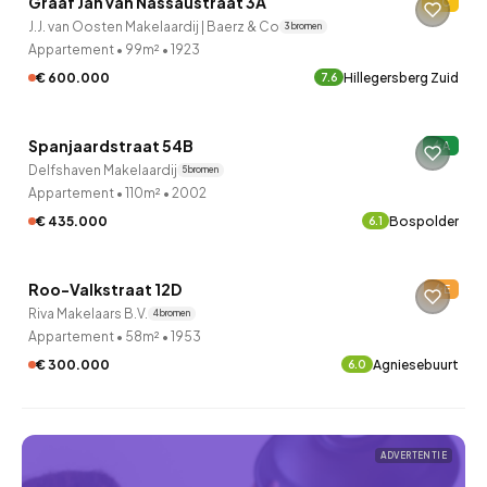
Graaf Jan van Nassaustraat 3A
C
11 uur geleden ontdekt
J.J. van Oosten Makelaardij | Baerz & Co
3 bronnen
Appartement
•
99m²
•
1923
€ 600.000
Hillegersberg Zuid
7.6
QUICKLANE™
Spanjaardstraat 54B
A
17 uur geleden ontdekt
Delfshaven Makelaardij
5 bronnen
Appartement
•
110m²
•
2002
€ 435.000
Bospolder
6.1
QUICKLANE™
Roo-Valkstraat 12D
E
18 uur geleden ontdekt
Riva Makelaars B.V.
4 bronnen
Appartement
•
58m²
•
1953
€ 300.000
Agniesebuurt
6.0
ADVERTENTIE