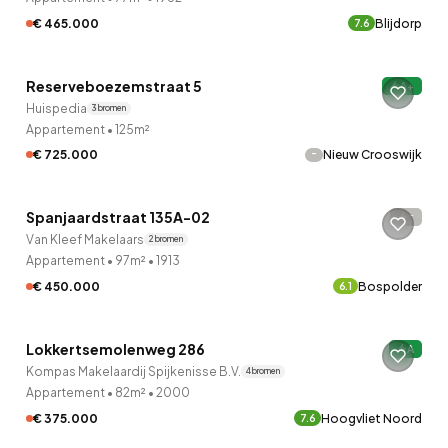
€ 465.000
Blijdorp
7.6
QUICKLANE™
Reserveboezemstraat 5
A+
20 uur geleden ontdekt
Huispedia
3 bronnen
Appartement
•
125m²
-
€ 725.000
Nieuw Crooswijk
QUICKLANE™
Spanjaardstraat 135A-02
-
21 uur geleden ontdekt
Van Kleef Makelaars
2 bronnen
Appartement
•
97m²
•
1913
€ 450.000
Bospolder
6.1
QUICKLANE™
Lokkertsemolenweg 286
A
21 uur geleden ontdekt
Kompas Makelaardij Spijkenisse B.V.
4 bronnen
Appartement
•
82m²
•
2000
€ 375.000
Hoogvliet Noord
7.6