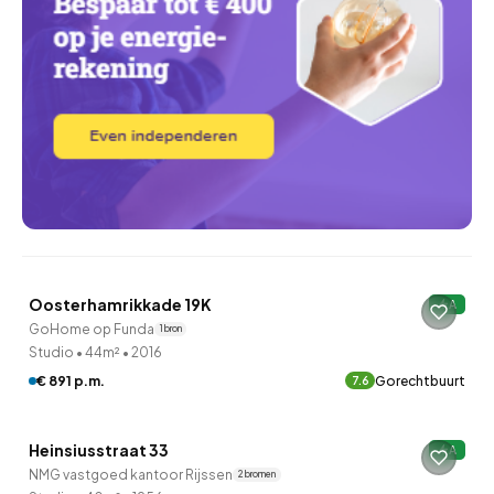
Oosterhamrikkade 19K
A
GoHome op Funda
1 bron
Studio
•
44m²
•
2016
€ 891 p.m.
Gorechtbuurt
7.6
QUICKLANE™
Heinsiusstraat 33
A
NMG vastgoed kantoor Rijssen
2 bronnen