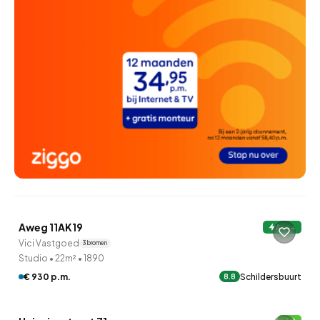
QUICKLANE™
Aweg 11AK19
A+++
Vici Vastgoed
3 bronnen
Studio
•
22m²
•
1890
€ 930 p.m.
Schildersbuurt
8.8
QUICKLANE™