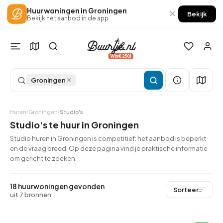
Huurwoningen in Groningen
×
Bekijk
Bekijk het aanbod in de app
Win €250!
×
Groningen
Huren
Groningen
Studio's
Studio's te huur in Groningen
Studio huren in Groningen is competitief: het aanbod is beperkt
en de vraag breed. Op deze pagina vind je praktische informatie
om gericht te zoeken.
18 huurwoningen gevonden
Sorteer
uit 7 bronnen
QUICKLANE™