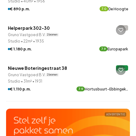
Studio
•
40m²
•
1956
€ 890 p.m.
De Hoogte
7.0
QUICKLANE™
Helperpark 302-30
-
Gruno Vastgoed B.V.
2 bronnen
Studio
•
22m²
•
1935
€ 1.180 p.m.
Europapark
7.9
QUICKLANE™
Nieuwe Boteringestraat 38
A+
Gruno Vastgoed B.V.
2 bronnen
Studio
•
31m²
•
1931
€ 1.110 p.m.
Hortusbuurt-Ebbingek…
7.9
ADVERTENTIE