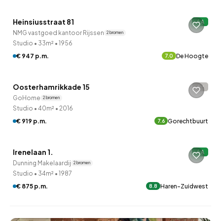
Heinsiusstraat 81
A
Onder optie
NMG vastgoed kantoor Rijssen
2 bronnen
Studio
•
33m²
•
1956
€ 947 p.m.
De Hoogte
7.0
Oosterhamrikkade 15
-
GoHome
2 bronnen
Studio
•
40m²
•
2016
€ 919 p.m.
Gorechtbuurt
7.6
QUICKLANE™
Irenelaan 1.
A
Dunning Makelaardij
2 bronnen
Studio
•
34m²
•
1987
€ 875 p.m.
Haren-Zuidwest
8.8