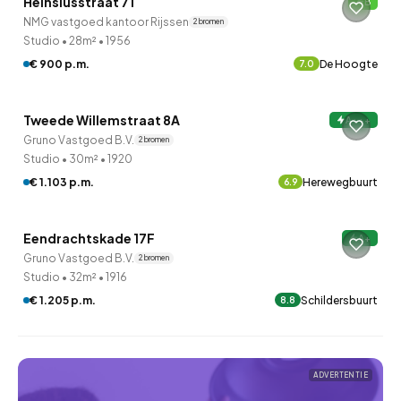
Heinsiusstraat 71
B
NMG vastgoed kantoor Rijssen
2 bronnen
Studio
•
28m²
•
1956
€ 900 p.m.
De Hoogte
7.0
QUICKLANE™
Tweede Willemstraat 8A
A+++
Gruno Vastgoed B.V.
2 bronnen
Studio
•
30m²
•
1920
€ 1.103 p.m.
Herewegbuurt
6.9
QUICKLANE™
Eendrachtskade 17F
A+
Gruno Vastgoed B.V.
2 bronnen
Studio
•
32m²
•
1916
€ 1.205 p.m.
Schildersbuurt
8.8
ADVERTENTIE