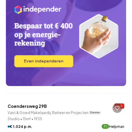
QUICKLANE™
Coendersweg 29B
G
Vast & Goed Makelaardij, Beheer en Projecten
3 bronnen
Studio
•
15m²
•
1935
€ 1.024 p.m.
Helpman
7.1
QUICKLANE™