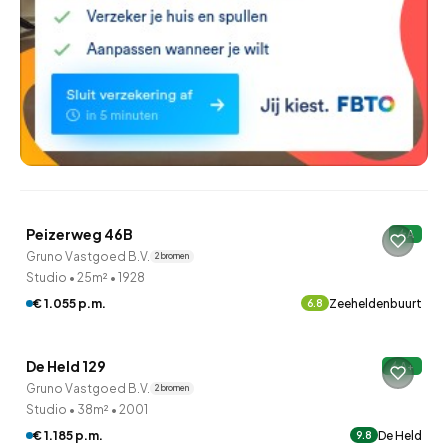
QUICKLANE™
Peizerweg 46B
A
Gruno Vastgoed B.V.
2 bronnen
Studio
•
25m²
•
1928
€ 1.055 p.m.
Zeeheldenbuurt
6.8
QUICKLANE™
De Held 129
A+
Gruno Vastgoed B.V.
2 bronnen
Studio
•
38m²
•
2001
€ 1.185 p.m.
De Held
9.8
QUICKLANE™