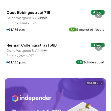
Oude Ebbingestraat 71B
A+++
Gruno Vastgoed B.V.
2 bronnen
Studio
•
33m²
•
1896
€ 1.175 p.m.
Binnenstad-Noord
7.4
QUICKLANE™
Herman Colleniusstraat 38B
A+++
Gruno Vastgoed B.V.
2 bronnen
Studio
•
26m²
•
1911
€ 1.180 p.m.
Schildersbuurt
8.8
ADVERTENTIE