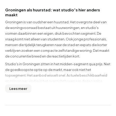
Groningen als huurstad: wat studio's hier anders
maakt
Groningen is van oudsher een huurstad. Het overgrote deel van
de woningvoorraad bestaat uit huurwoningen, en studio's
vormen daarbinnen een eigen, druk bevochten segment. De
vraag komt niet alleen van studenten. Ook jonge professionals,
mensen die tijdelijk terugkeren naar de stad en expats die korter
verblijven zoeken een compacte zelfstandige woning. Dat maakt
de concurrentie breed en de reactietijden kort.
Studio's in Groningen zitten in het midden-segment qua prijs. Niet
de goedkoopste optie op de markt, maar ook niet het
topsegment. Het aanbod wisselt snel. Actuele beschikbaarheid
en prijsranges vind je in het overzicht bovenaan deze pagina.
Lees meer
Wat je moet weten voordat je reageert
Reageer binnen het uur.
Studio's in Groningen worden
zelden langer dan een dag actief aangeboden. Stel
meldingen in zodat je geen aanbieding mist.