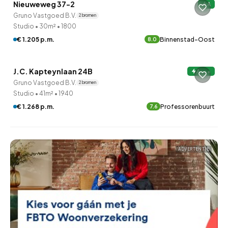
Nieuweweg 37-2
A
Gruno Vastgoed B.V.
2 bronnen
Studio
•
30m²
•
1800
€ 1.205 p.m.
Binnenstad-Oost
8.0
QUICKLANE™
J.C. Kapteynlaan 24B
A+++
Gruno Vastgoed B.V.
2 bronnen
Studio
•
41m²
•
1940
€ 1.268 p.m.
Professorenbuurt
7.6
ADVERTENTIE