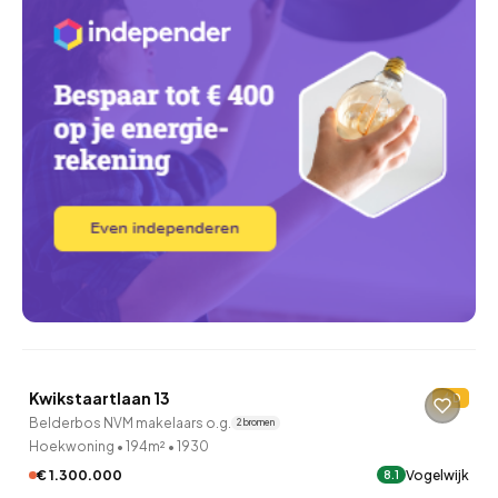
QUICKLANE™
Kwikstaartlaan 13
D
Verkocht onder voorbehoud
Belderbos NVM makelaars o.g.
2 bronnen
Hoekwoning
•
194m²
•
1930
€ 1.300.000
Vogelwijk
8.1
QUICKLANE™