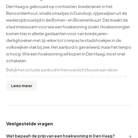
Den Haag is gebouwd op contrasten: brede lanen in het
Benoordenhout, smalle straatjes in Duindorp, rijtjeswijken uit de
wederopbouwtijd in de Bomen- en Bloemenbuurt. Dat maakt de
stad interessant voor wie een hoekwoning zoekt. Hoekwoningen
komen hier in allerlei gedaanten voor, van brede jaren-
dertighoeken met zij-erker tot compacte stadshoekjes in de
volkswijken vlak bij zee. Het aanbod is gevarieerd, maar het tempo
is hoog. Wie een hoekwoning wil kopen in Den Haag, moet snel
schakelen.
Bekijk het actuele aanbod in het overzicht bovenaan deze
pagina. Hieronder vind je praktische informatie over de markt, de
wijken en wat je bij dit type woning extra goed moet checken.
Lees meer
Wat je moet weten over hoekwoningen in Den Haag
Een hoekwoning heeft voordelen die in Den Haag extra tellen: een
zij-oprit is in veel straten de enige manier om een auto kwijt te
raken, en extra ramen aan de zijgevel zijn in de dichtbebouwde
Veelgestelde vragen
Haagse straten soms het verschil tussen een donkere en een
lichte woning. Dat maakt hoekwoningen hier populair bij
Wat bepaalt de prijs van een hoekwoning in Den Haag?