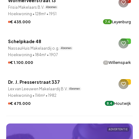
Wormerveerstraat 13
G
Frisia Makelaars B.V.
4 bronnen
Hoekwoning
•
128m²
•
1951
€ 435.000
Leyenburg
7.4
QUICKLANE™
Schelpkade 48
B
NassauHuis Makelaardij o.g.
4 bronnen
Hoekwoning
•
184m²
•
1907
-
€ 1.100.000
Willemspark
QUICKLANE™
Dr. J. Presserstraat 337
C
Verkocht onder voorbehoud
Lex van Leeuwen Makelaardij B.V.
4 bronnen
Hoekwoning
•
114m²
•
1982
€ 475.000
Houtwijk
8.4
ADVERTENTIE