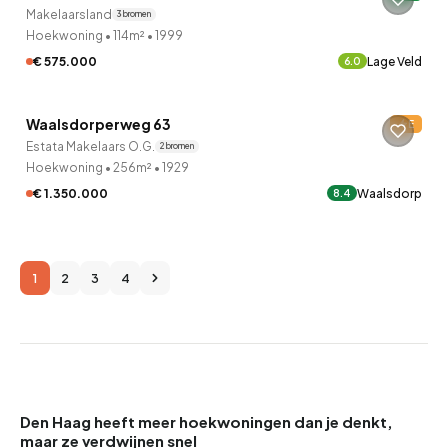
Makelaarsland
3 bronnen
Hoekwoning
•
114m²
•
1999
€ 575.000
Lage Veld
6.0
Waalsdorperweg 63
E
Estata Makelaars O.G.
2 bronnen
Hoekwoning
•
256m²
•
1929
€ 1.350.000
Waalsdorp
8.4
1
2
3
4
Den Haag heeft meer hoekwoningen dan je denkt,
maar ze verdwijnen snel