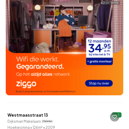
ADVERTENTIE
QUICKLANE™
Westmaasstraat 13
A
Onder bod
Dijksman Makelaars
2 bronnen
Hoekwoning
•
126m²
•
2009