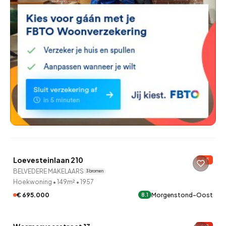
QUICKLANE™
Loevesteinlaan 210
F
BELVEDERE MAKELAARS
3 bronnen
Hoekwoning
•
149m²
•
1957
€ 695.000
Morgenstond-Oost
8.1
QUICKLANE™