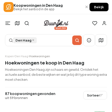
Koopwoningen in Den Haag
×
Bekijk
Bekijk het aanbod in de app
Win €250!
×
Den Haag
Kopen
Den Haag
Hoekwoningen
Hoekwoningen te koop in Den Haag
Hoekwoningen Den Haag zijn schaars en gewild. Ontdek het
actuele aanbod, de beste wijken en wat je bij dit type woning extra
moet checken.
87 koopwoningen gevonden
Sorteer
uit 59 bronnen
QUICKLANE™