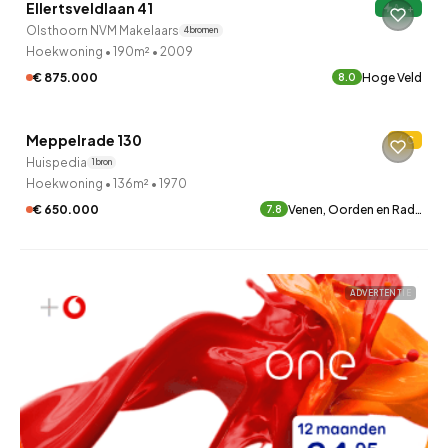
Ellertsveldlaan 41
A++
Olsthoorn NVM Makelaars
4 bronnen
Hoekwoning
•
190m²
•
2009
€ 875.000
Hoge Veld
8.0
Meppelrade 130
C
Huispedia
1 bron
Hoekwoning
•
136m²
•
1970
€ 650.000
Venen, Oorden en Rad…
7.8
ADVERTENTIE