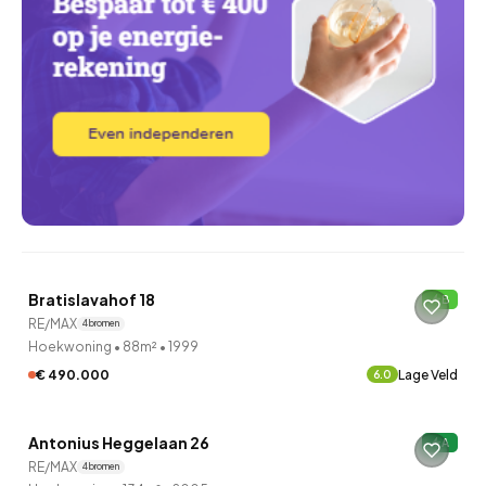
QUICKLANE™
Bratislavahof 18
B
Onder bod
RE/MAX
4 bronnen
Hoekwoning
•
88m²
•
1999
€ 490.000
Lage Veld
6.0
QUICKLANE™
Antonius Heggelaan 26
A
Onder bod
RE/MAX
4 bronnen