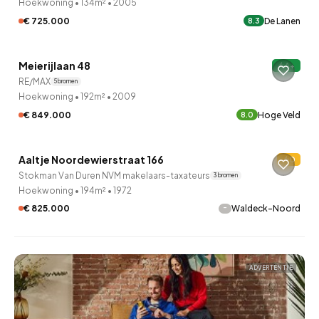
Hoekwoning
•
134m²
•
2005
€ 725.000
De Lanen
8.3
QUICKLANE™
Meierijlaan 48
A+
RE/MAX
5 bronnen
Hoekwoning
•
192m²
•
2009
€ 849.000
Hoge Veld
8.0
QUICKLANE™
Aaltje Noordewierstraat 166
D
Stokman Van Duren NVM makelaars-taxateurs
3 bronnen
Hoekwoning
•
194m²
•
1972
-
€ 825.000
Waldeck-Noord
ADVERTENTIE