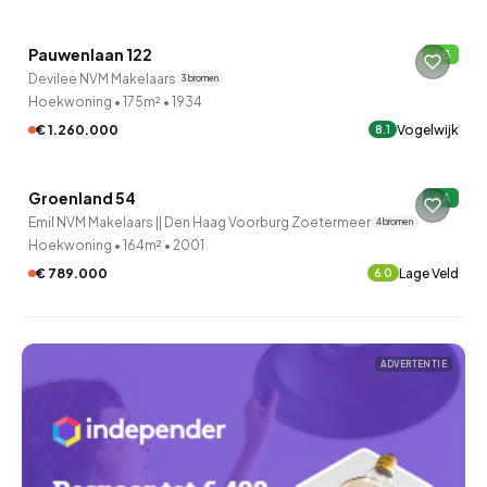
Pauwenlaan 122
B
Devilee NVM Makelaars
3 bronnen
Hoekwoning
•
175m²
•
1934
€ 1.260.000
Vogelwijk
8.1
QUICKLANE™
Groenland 54
A
Emil NVM Makelaars || Den Haag Voorburg Zoetermeer
4 bronnen
Hoekwoning
•
164m²
•
2001
€ 789.000
Lage Veld
6.0
ADVERTENTIE