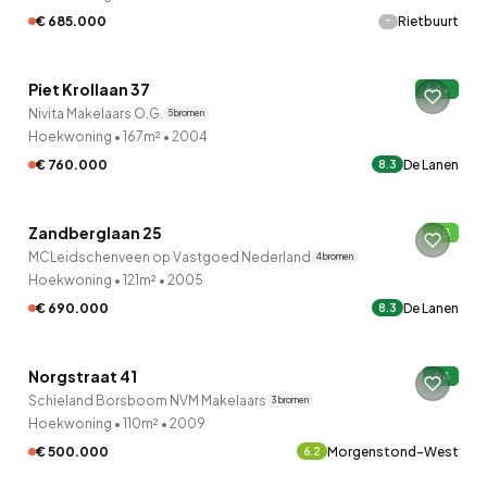
-
€ 685.000
Rietbuurt
QUICKLANE™
Piet Krollaan 37
A+
Nivita Makelaars O.G.
5 bronnen
Hoekwoning
•
167m²
•
2004
€ 760.000
De Lanen
8.3
Zandberglaan 25
B
MCLeidschenveen op Vastgoed Nederland
4 bronnen
Hoekwoning
•
121m²
•
2005
€ 690.000
De Lanen
8.3
QUICKLANE™
Norgstraat 41
A
Schieland Borsboom NVM Makelaars
3 bronnen
Hoekwoning
•
110m²
•
2009
€ 500.000
Morgenstond-West
6.2