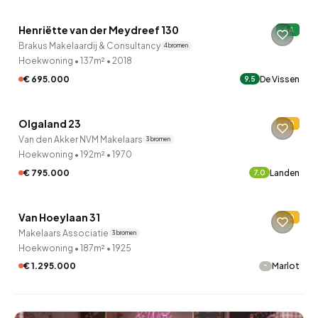
Henriëtte van der Meydreef 130
A
Brakus Makelaardij & Consultancy
4 bronnen
Hoekwoning
•
137m²
•
2018
€ 695.000
De Vissen
9.5
QUICKLANE™
Olgaland 23
D
Van den Akker NVM Makelaars
3 bronnen
Hoekwoning
•
192m²
•
1970
€ 795.000
Landen
7.0
QUICKLANE™
Van Hoeylaan 31
D
Makelaars Associatie
3 bronnen
Hoekwoning
•
187m²
•
1925
-
€ 1.295.000
Marlot