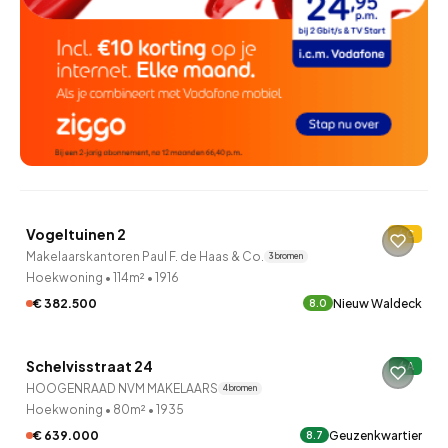
QUICKLANE™
Vogeltuinen 2
C
Makelaarskantoren Paul F. de Haas & Co.
3 bronnen
Hoekwoning
•
114m²
•
1916
€ 382.500
Nieuw Waldeck
8.0
QUICKLANE™
Schelvisstraat 24
A
HOOGENRAAD NVM MAKELAARS
4 bronnen
Hoekwoning
•
80m²
•
1935
€ 639.000
Geuzenkwartier
8.7
QUICKLANE™