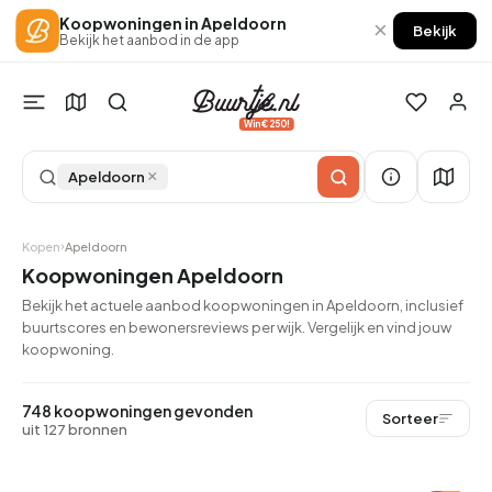
Koopwoningen in Apeldoorn
×
Bekijk
Bekijk het aanbod in de app
Win €250!
×
Apeldoorn
Kopen
Apeldoorn
Koopwoningen Apeldoorn
Bekijk het actuele aanbod koopwoningen in Apeldoorn, inclusief
buurtscores en bewonersreviews per wijk. Vergelijk en vind jouw
koopwoning.
748 koopwoningen gevonden
Sorteer
uit 127 bronnen
QUICKLANE™