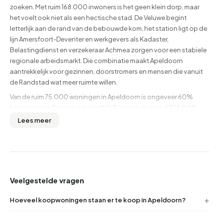
zoeken. Met ruim 168.000 inwoners is het geen klein dorp, maar
het voelt ook niet als een hectische stad. De Veluwe begint
letterlijk aan de rand van de bebouwde kom, het station ligt op de
lijn Amersfoort-Deventer en werkgevers als Kadaster,
Belastingdienst en verzekeraar Achmea zorgen voor een stabiele
regionale arbeidsmarkt. Die combinatie maakt Apeldoorn
aantrekkelijk voor gezinnen, doorstromers en mensen die vanuit
de Randstad wat meer ruimte willen.
Van de ruim 75.000 woningen in Apeldoorn is ongeveer 60%
koopwoning. De gemiddelde WOZ-waarde ligt op €378.000,
terwijl de gemiddelde verkoopprijs over de afgelopen twaalf
Lees meer
maanden uitkwam op €504.931. Dat is een flink verschil, wat laat
zien dat er ook in het hogere segment volop wordt gehandeld. De
bandbreedte is groot: van circa €114.500 voor een compact
appartement tot €3.875.000 voor een vrijstaande villa aan de
bosrand. De gemiddelde oppervlakte van verkochte woningen is
Veelgestelde vragen
122 m². In totaal wisselden 916 woningen van eigenaar in het
afgelopen jaar. Bovenaan deze pagina vind je altijd de actuele
Hoeveel koopwoningen staan er te koop in Apeldoorn?
stand van het aanbod, inclusief vraagprijzen en verkooptijden.
Buurtje.nl bundelt woningen uit meer dan 1.500 bronnen en voegt