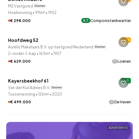
Verkocht onder voorbehoud
M2 Vastgoed
3 bronnen
Hoekwoning
•
99m²
•
1952
€ 298.000
Componistenkwartier
8.7
Hoofdweg 52
D
Aurélis Makelaars B.V. op Vastgoed Nederland
3 bronnen
2-onder-1-kap
•
163m²
•
1927
-
€ 629.000
Loenen
QUICKLANE™
Kayersbeekhof 61
A
Van der Kuil Advies B.V.
5 bronnen
Tussenwoning
•
126m²
•
2020
-
€ 499.000
De Haven
ADVERTENTIE