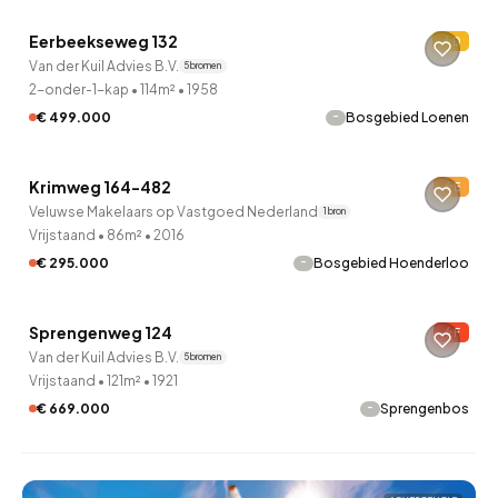
Eerbeekseweg 132
D
Van der Kuil Advies B.V.
5 bronnen
2-onder-1-kap
•
114m²
•
1958
-
€ 499.000
Bosgebied Loenen
Krimweg 164-482
E
Veluwse Makelaars op Vastgoed Nederland
1 bron
Vrijstaand
•
86m²
•
2016
-
€ 295.000
Bosgebied Hoenderloo
QUICKLANE™
Sprengenweg 124
F
Van der Kuil Advies B.V.
5 bronnen
Vrijstaand
•
121m²
•
1921
-
€ 669.000
Sprengenbos