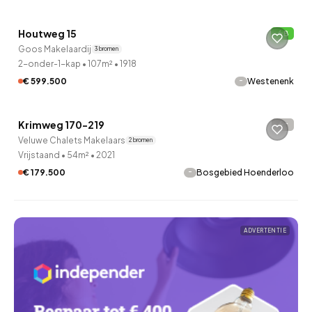
Houtweg 15
B
19 uur geleden ontdekt
Goos Makelaardij
3 bronnen
2-onder-1-kap
•
107m²
•
1918
-
€ 599.500
Westenenk
QUICKLANE™
Krimweg 170-219
-
20 uur geleden ontdekt
Veluwe Chalets Makelaars
2 bronnen
Vrijstaand
•
54m²
•
2021
-
€ 179.500
Bosgebied Hoenderloo
ADVERTENTIE