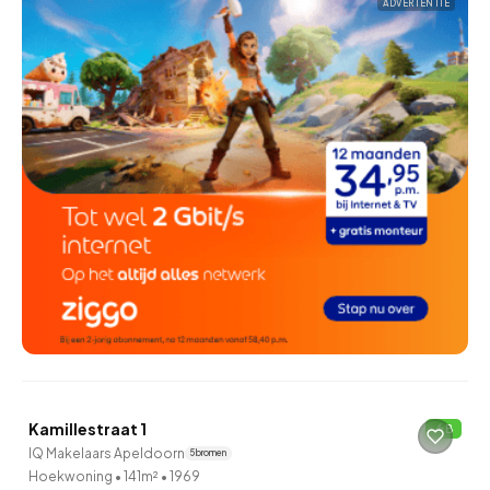
ADVERTENTIE
QUICKLANE™
Kamillestraat 1
B
IQ Makelaars Apeldoorn
5 bronnen
Hoekwoning
•
141m²
•
1969