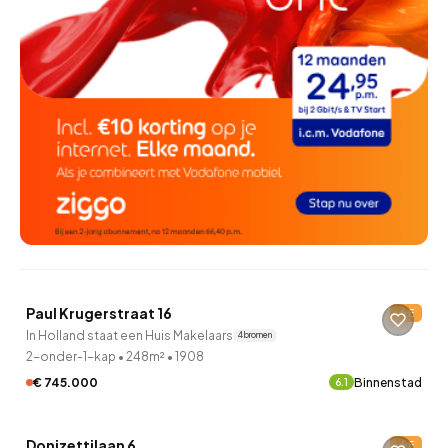
QUICKLANE™
Paul Krugerstraat 16
E
In Holland staat een Huis Makelaars
4 bronnen
2-onder-1-kap
•
248m²
•
1908
€ 745.000
Binnenstad
6.1
QUICKLANE™
Donizettilaan 6
E