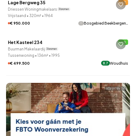
Lage Bergweg 35
E
13 uur geleden ontdekt
Driessen Woningmakelaars
3 bronnen
Vrijstaand
•
320m²
•
1964
-
€ 950.000
Bosgebied Beekbergen…
QUICKLANE™
Het Kasteel 234
B
14 uur geleden ontdekt
Buurman Makelaardij
3 bronnen
Tussenwoning
•
136m²
•
1995
€ 499.500
Woudhuis
8.7
ADVERTENTIE