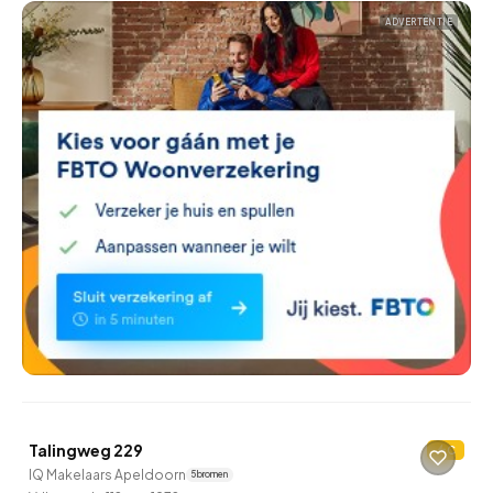
ADVERTENTIE
QUICKLANE™
Talingweg 229
C
IQ Makelaars Apeldoorn
5 bronnen