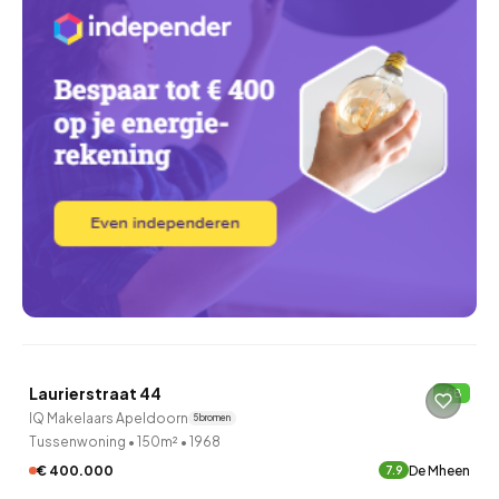
QUICKLANE™
Laurierstraat 44
B
IQ Makelaars Apeldoorn
5 bronnen
Tussenwoning
•
150m²
•
1968
€ 400.000
De Mheen
7.9
QUICKLANE™