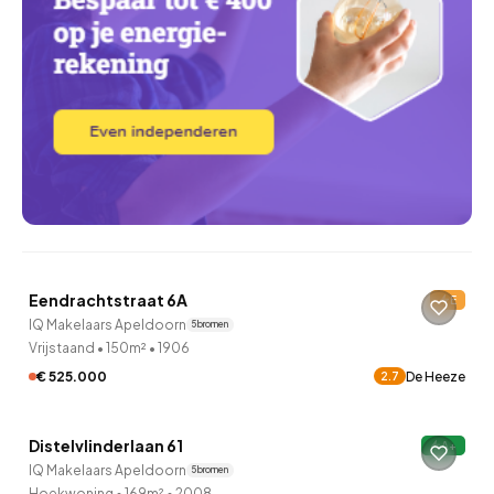
QUICKLANE™
Eendrachtstraat 6A
E
IQ Makelaars Apeldoorn
5 bronnen
Vrijstaand
•
150m²
•
1906
€ 525.000
De Heeze
2.7
QUICKLANE™
Distelvlinderlaan 61
A+
IQ Makelaars Apeldoorn
5 bronnen
Hoekwoning
•
169m²
•
2008