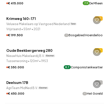
€ 415.000
De Mheen
7.9
Krimweg 160-171
D
Veluwse Makelaars op Vastgoed Nederland
1 bron
Vrijstaand
•
55m²
•
2021
-
€ 199.500
Bosgebied Hoenderloo
QUICKLANE™
Oude Beekbergerweg 280
C
Onder bod
NieuwHuis Makelaardij B.V.
4 bronnen
Tussenwoning
•
120m²
•
1953
€ 350.000
Componistenkwartier
8.7
QUICKLANE™
Deelsum 17B
-
AgriTeam MidNed B.V.
4 bronnen
-
€ 450.000
Het Goreld