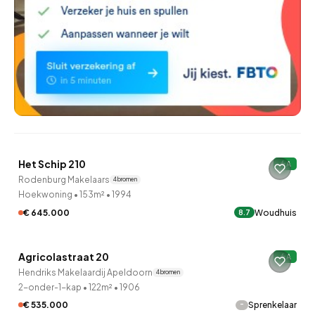
QUICKLANE™
Het Schip 210
A
15 uur geleden ontdekt
Rodenburg Makelaars
4 bronnen
Hoekwoning
•
153m²
•
1994
€ 645.000
Woudhuis
8.7
QUICKLANE™
Agricolastraat 20
A
16 uur geleden ontdekt
Hendriks Makelaardij Apeldoorn
4 bronnen
2-onder-1-kap
•
122m²
•
1906
-
€ 535.000
Sprenkelaar
QUICKLANE™