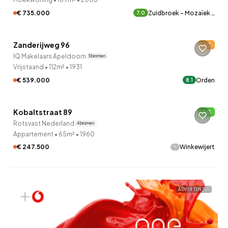
€ 735.000
Zuidbroek - Mozaïek …
7.0
QUICKLANE™
Zanderijweg 96
E
Verkocht onder voorbehoud
IQ Makelaars Apeldoorn
5 bronnen
Vrijstaand
•
112m²
•
1931
€ 539.000
Orden
8.1
QUICKLANE™
Kobaltstraat 89
B
Rotsvast Nederland
4 bronnen
Appartement
•
65m²
•
1960
-
€ 247.500
Winkewijert
ADVERTENTIE