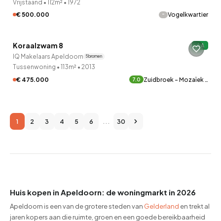
Vrijstaand
•
112m²
•
1972
-
€ 500.000
Vogelkwartier
QUICKLANE™
Koraalzwam 8
A
IQ Makelaars Apeldoorn
5 bronnen
Tussenwoning
•
113m²
•
2013
€ 475.000
Zuidbroek - Mozaïek …
7.0
1
2
3
4
5
6
...
30
Huis kopen in Apeldoorn: de woningmarkt in 2026
Apeldoorn is een van de grotere steden van
Gelderland
en trekt al
jaren kopers aan die ruimte, groen en een goede bereikbaarheid