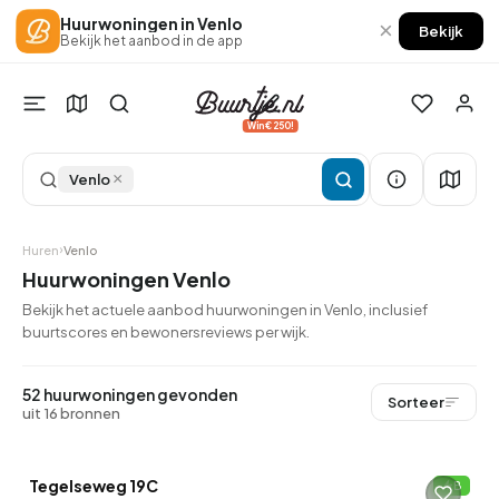
Huurwoningen in Venlo
×
Bekijk
Bekijk het aanbod in de app
Win €250!
×
Venlo
Huren
Venlo
Huurwoningen Venlo
Bekijk het actuele aanbod huurwoningen in Venlo, inclusief
buurtscores en bewonersreviews per wijk.
QUICKLANE™
52 huurwoningen gevonden
Sorteer
uit 16 bronnen
Woningcorporatie
Tegelseweg 19C
B
11 uur geleden ontdekt