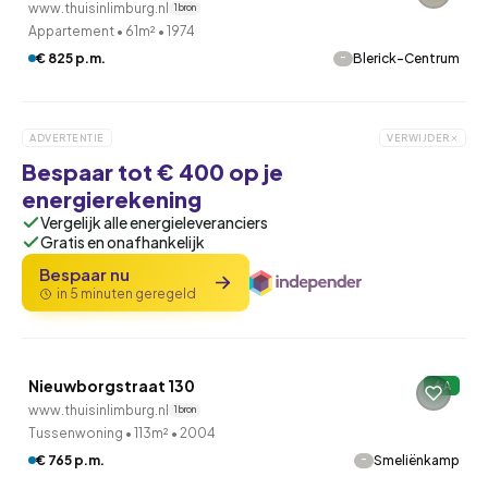
www.thuisinlimburg.nl
1 bron
Appartement
•
61m²
•
1974
-
€ 825 p.m.
Blerick-Centrum
ADVERTENTIE
VERWIJDER
Bespaar tot € 400 op je
energierekening
Vergelijk alle energieleveranciers
Gratis en onafhankelijk
Bespaar nu
in 5 minuten geregeld
QUICKLANE™
Woningcorporatie
Nieuwborgstraat 130
A
www.thuisinlimburg.nl
1 bron
Tussenwoning
•
113m²
•
2004
QUICKLANE™
-
€ 765 p.m.
Smeliënkamp
Woningcorporatie