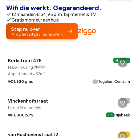
Wifi die werkt. Gegarandeerd.
12 maanden € 34,95 p.m. bij Internet & TV
Gratis monteur aan huis
Stap nu over
op het altijd alles netwerk
QUICKLANE™
Kerkstraat 47E
A+++
M&G Housing
2 bronnen
Appartement
•
82m²
-
€ 1.330 p.m.
Tegelen-Centrum
Betaald reageren
Vinckenhofstraat
-
Direct Wonen
1 bron
€ 1.000 p.m.
Rijnbeek
8.3
QUICKLANE™
van Hushovenstraat 12
C