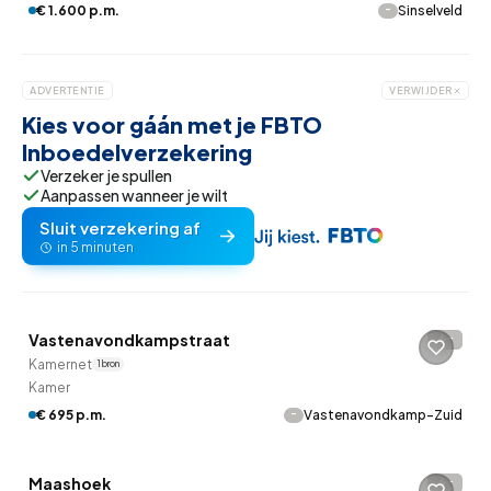
-
€ 1.600 p.m.
Sinselveld
ADVERTENTIE
VERWIJDER
Kies voor gáán met je FBTO
Inboedelverzekering
Verzeker je spullen
Aanpassen wanneer je wilt
Sluit verzekering af
in 5 minuten
Betaald reageren
Vastenavondkampstraat
-
Kamernet
1 bron
Kamer
-
€ 695 p.m.
Vastenavondkamp-Zuid
Betaald reageren
Maashoek
-