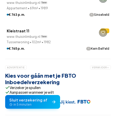
www.thuisinlimburg.nl
1 bron
Appartement
•
69m²
•
1989
QUICKLANE™
-
€ 763 p.m.
Sinselveld
Woningcorporatie
Kleistraat 11
C
11 uur geleden ontdekt
www.thuisinlimburg.nl
1 bron
Tussenwoning
•
102m²
•
1982
-
€ 765 p.m.
Kern Belfeld
ADVERTENTIE
VERWIJDER
Kies voor gáán met je FBTO
Inboedelverzekering
Verzeker je spullen
Aanpassen wanneer je wilt
Sluit verzekering af
in 5 minuten
QUICKLANE™