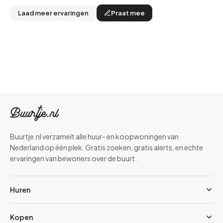
van €285.000 kan kopen op termijn voordeliger zijn.
Laad meer ervaringen
Praat mee
Huurwoningen zoeken in Venlo en omgeving
Op Buurtje.nl combineer je het actuele huuraanbod met
buurtscores en echte bewonersreviews, zodat je niet alleen een
huis huren in Venlo kunt, maar ook de juiste wijk kiest. Vind je in
Venlo niet direct wat je zoekt? Kijk dan ook naar huurwoningen in
buurgemeenten als
Beesel
,
Bergen
of
Echt-Susteren
. Of verken
het bredere aanbod in de
provincie Limburg
.
Buurtje.nl verzamelt alle huur- en koopwoningen van
Nederland op één plek. Gratis zoeken, gratis alerts, en echte
ervaringen van bewoners over de buurt.
Huren
Kopen