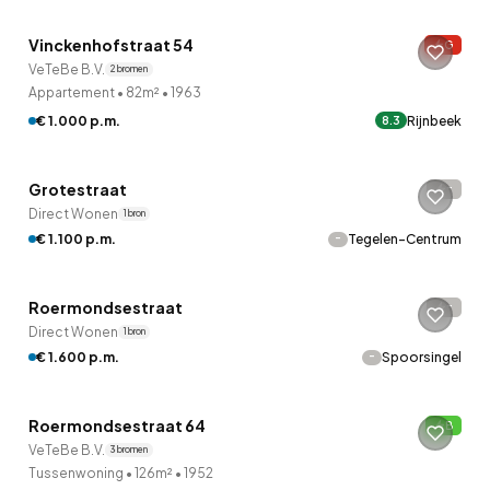
Vinckenhofstraat 54
G
VeTeBe B.V.
2 bronnen
Appartement
•
82m²
•
1963
€ 1.000 p.m.
Rijnbeek
8.3
Betaald reageren
Grotestraat
-
Direct Wonen
1 bron
-
€ 1.100 p.m.
Tegelen-Centrum
Betaald reageren
Roermondsestraat
-
Direct Wonen
1 bron
-
€ 1.600 p.m.
Spoorsingel
QUICKLANE™
Roermondsestraat 64
B
VeTeBe B.V.
3 bronnen
Tussenwoning
•
126m²
•
1952