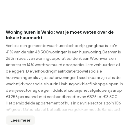
Woning huren in Venlo: wat je moet weten over de
lokale huurmarkt
Venlo is een gemeente waar huren behoorlijk gangbaar is: zo'n
41% van de ruim 48.500 woningen is een huurwoning. Daarvan is
28% in bezit van woningcorporaties (denk aan Woonwenz en
Antares) en 14% wordt verhuurd door particuliere verhuurders of
beleggers. Die verhouding maakt dat er zowel sociale
huurwoningen als vrije sectorwoningen beschikbaar zijn, al is de
wachttijd voor sociale huur in Limburg ook hier flink opgelopen. In
de vrije sector lag de gemiddelde huurprijs het afgelopen jaar op
€1.256 per maand, met een bandbreedte van €526 tot €3.500.
Het gemiddelde appartement of huis in de vrije sector is zo'n 106
m² groot. Dat is relatief betaalbaar vergeleken met de Randstad,
maar voor Limburgse begrippen stevig. Bovenaan deze pagina
Lees meer
zie je altijd de actuele dagprijs en het huidige aanbod.