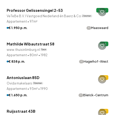
Professor Gelissensingel 2-53
A++
19 uur geleden ontdekt
VeTeBe B.V. I Vastgoed Nederland én Baerz & Co
2 bronnen
Appartement
•
97m²
QUICKLANE™
-
€ 1.950 p.m.
Maaswaard
Woningcorporatie
Mathilde Wibautstraat 58
A
www.thuisinlimburg.nl
1 bron
Appartement
•
80m²
•
1982
-
€ 838 p.m.
Hagerhof-West
QUICKLANE™
Antoniuslaan 85D
C
Ovida makelaars
3 bronnen
Appartement
•
93m²
•
1990
QUICKLANE™
-
€ 1.650 p.m.
Blerick-Centrum
Woningcorporatie
Ruijsstraat 43B
C