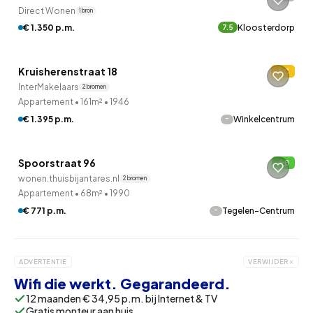
Direct Wonen
1 bron
€ 1.350 p.m.
Kloosterdorp
7.5
QUICKLANE™
Kruisherenstraat 18
C
InterMakelaars
2 bronnen
Appartement
•
161m²
•
1946
QUICKLANE™
-
€ 1.395 p.m.
Winkelcentrum
Woningcorporatie
Spoorstraat 96
B
wonen.thuisbijantares.nl
2 bronnen
Appartement
•
68m²
•
1990
-
€ 771 p.m.
Tegelen-Centrum
ADVERTENTIE
VERWIJDER
Wifi die werkt. Gegarandeerd.
12 maanden € 34,95 p.m. bij Internet & TV
Gratis monteur aan huis