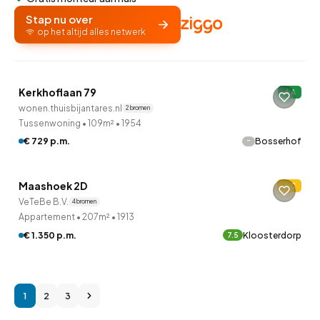
Stap nu over
op het altijd alles netwerk
QUICKLANE™
Woningcorporatie
Kerkhoflaan 79
A
wonen.thuisbijantares.nl
2 bronnen
Tussenwoning
•
109m²
•
1954
-
€ 729 p.m.
Bosserhof
QUICKLANE™
Maashoek 2D
C
VeTeBe B.V.
4 bronnen
Appartement
•
207m²
•
1913
€ 1.350 p.m.
Kloosterdorp
7.5
1
2
3