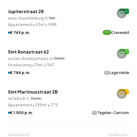
Jupiterstraat 28
A
www.thuisinlimburg.nl
1 bron
Appartement
•
63m²
•
1988
QUICKLANE™
€ 749 p.m.
Craneveld
7.7
Woningcorporatie
Sint Annastraat 62
B
wonen.thuisbijantares.nl
2 bronnen
Hoekwoning
•
111m²
•
1947
-
€ 784 p.m.
Lage Heide
QUICKLANE™
Sint Martinusstraat 2B
C
VeTeBe B.V.
3 bronnen
Appartement
•
299m²
•
1775
-
€ 1.500 p.m.
Tegelen-Centrum
ADVERTENTIE
VERWIJDER