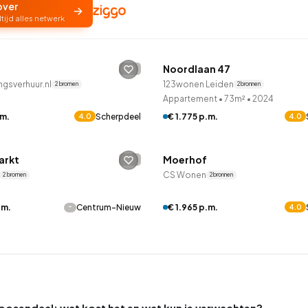
over
ltijd alles netwerk
LANE™
QUICKLANE™
Noordlaan 47
-
gsverhuur.nl
123wonen Leiden
2 bronnen
2 bronnen
Appartement
•
73m²
•
2024
.m.
Scherpdeel
€ 1.775 p.m.
4.0
4.0
LANE™
QUICKLANE™
arkt
Moerhof
-
CS Wonen
2 bronnen
2 bronnen
-
€ 1.965 p.m.
.m.
Centrum-Nieuw
4.0
Roosendaal: wat kost het en wat kun je verwachten?