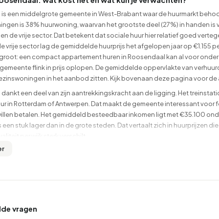
is een middelgrote gemeente in West-Brabant waar de huurmarkt behoorli
ngen is 38% huurwoning, waarvan het grootste deel (27%) in handen is va
en de vrije sector. Dat betekent dat sociale huur hier relatief goed verteg
de vrije sector lag de gemiddelde huurprijs het afgelopen jaar op €1.15
 groot: een compact appartement huren in Roosendaal kan al voor onder d
 gemeente flink in prijs oplopen. De gemiddelde oppervlakte van verhuur
gezinswoningen in het aanbod zitten. Kijk bovenaan deze pagina voor de
ankt een deel van zijn aantrekkingskracht aan de ligging. Het treinstation
uur in Rotterdam of Antwerpen. Dat maakt de gemeente interessant voor f
willen betalen. Het gemiddeld besteedbaar inkomen ligt met €35.100 on
een stuk lager dan in de grote steden. Dat vertaalt zich in huurprijzen d
liteit per wijk sterk verschilt.
er
onk tot Noord: de wijken van Roosendaal vergeleken
estaat uit heel verschillende wijken, en de buurtscore op Buurtje.nl laa
is van 18 reviews, maar per wijk lopen de cijfers uiteen van 5,0 tot 9,1. Hi
 rustig wonen met de hoogste score
lde vragen
coort een 9,1 bij bewoners en dat is niet voor niets. Deze wijk ten zuiden 