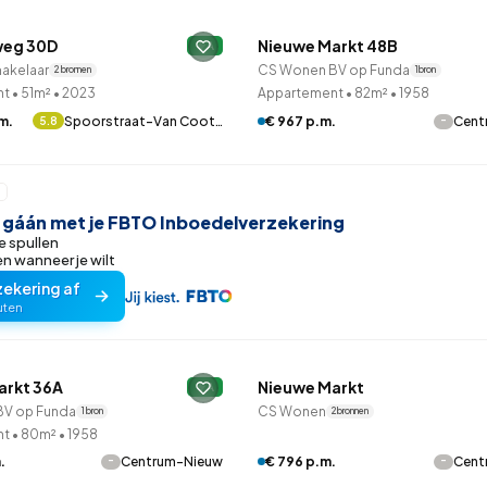
99
9
25
312
83
oning
2-onder-1-kap
Kamers
Vrijstaand
weg 30D
Nieuwe Markt 48B
A
makelaar
CS Wonen BV op Funda
2 bronnen
1 bron
nt
•
51m²
•
2023
Appartement
•
82m²
•
1958
m.
Spoorstraat-Van Coot…
-
€ 967 p.m.
Cent
5.8
r gáán met je FBTO Inboedelverzekering
e spullen
 wanneer je wilt
zekering af
uten
QUICKLANE™
arkt 36A
Nieuwe Markt
A
V op Funda
CS Wonen
1 bron
2 bronnen
nt
•
80m²
•
1958
-
-
.
Centrum-Nieuw
€ 796 p.m.
Cent
 reageren
Betaald reageren