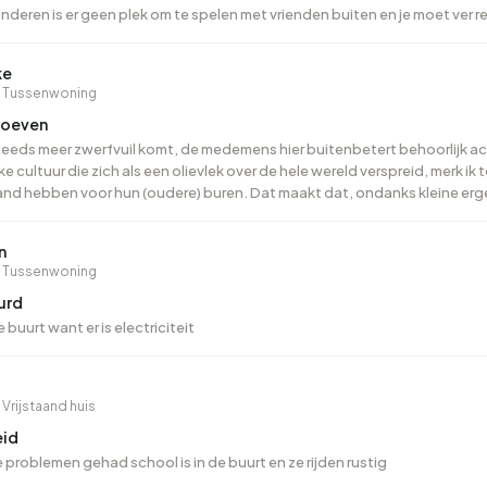
et dat past.
nderen is er geen plek om te spelen met vrienden buiten en je moet ver r
g zoeken in Roosendaal en omgeving
ke
nl vind je het actuele huuraanbod in Roosendaal gecombineerd met buurt
· Tussenwoning
 ook de buurt kunt beoordelen. Kijk ook eens naar huurwoningen in de r
roeven
 een landelijker alternatief en in
Altena
vind je soms verrassend ruime woni
teeds meer zwerfvuil komt, de medemens hier buitenbetert behoorlijk ac
a de overzichtspagina van
Noord-Brabant
.
ke cultuur die zich als een olievlek over de hele wereld verspreid, merk i
nd hebben voor hun (oudere) buren. Dat maakt dat, ondanks kleine ergern
n
· Tussenwoning
urd
 buurt want er is electriciteit
 Vrijstaand huis
eid
problemen gehad school is in de buurt en ze rijden rustig