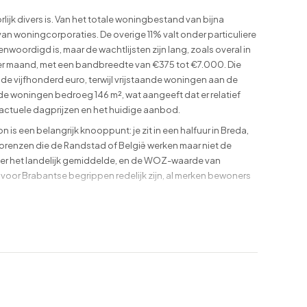
jk divers is. Van het totale woningbestand van bijna
n woningcorporaties. De overige 11% valt onder particuliere
enwoordigd is, maar de wachtlijsten zijn lang, zoals overal in
5 per maand, met een bandbreedte van €375 tot €7.000. Die
e vijfhonderd euro, terwijl vrijstaande woningen aan de
de woningen bedroeg 146 m², wat aangeeft dat er relatief
 actuele dagprijzen en het huidige aanbod.
 is een belangrijk knooppunt: je zit in een halfuur in Breda,
orenzen die de Randstad of België werken maar niet de
der het landelijk gemiddelde, en de WOZ-waarde van
ie voor Brabantse begrippen redelijk zijn, al merken bewoners
t dat goed zien. De algehele bewoners­beoordeling is een 6,8
eronder de belangrijkste wijken voor huurders.
van het centrum is groen, ruim opgezet en populair bij