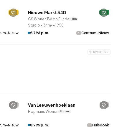
Nieuwe Markt 34D
C
A
CS Wonen BV op Funda
1 bron
Studio
•
34m²
•
1958
-
rum-Nieuw
€ 796 p.m.
Centrum-Nieuw
VERWIJDER
QUICKLANE™
Van Leeuwenhoeklaan
-
-
Hopmans Wonen
2 bronnen
-
rum-Nieuw
€ 995 p.m.
Hulsdonk
Betaald reageren