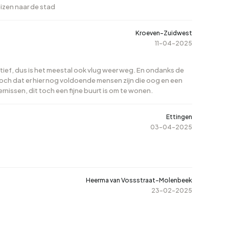
eizen naar de stad
Kroeven-Zuidwest
scores en echte bewonersreviews, zodat je niet alleen de
11-04-2025
egio:
Bergen op Zoom
ligt op een kwartiertje rijden,
Alphen-
ngen. Vergelijk wijken, lees reviews en ontdek welke buurt bij
tief, dus is het meestal ook vlug weer weg. En ondanks de
k toch dat er hier nog voldoende mensen zijn die oog en een
issen, dit toch een fijne buurt is om te wonen.
Ettingen
03-04-2025
Heerma van Vossstraat-Molenbeek
23-02-2025