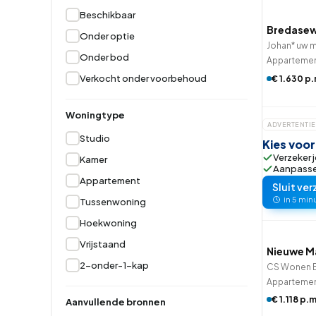
Beschikbaar
Hoekwoning
Hoekw
Bredase
Onder optie
Johan* uw 
Onder bod
Apparteme
Verkocht onder voorbehoud
€ 1.630 p.
Woningtype
ADVERTENTIE
Studio
Kies voo
Verzeker j
Kamer
Aanpassen
Appartement
Sluit ver
in 5 min
Tussenwoning
Hoekwoning
Vrijstaand
Nieuwe M
2-onder-1-kap
CS Wonen B
Apparteme
€ 1.118 p.m
Aanvullende bronnen
Betaald