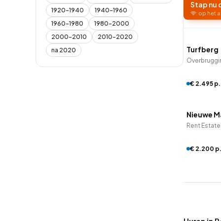
Stap nu 
1920-1940
1940-1960
op het a
1960-1980
1980-2000
QUICK
2000-2010
2010-2020
Turfberg
na 2020
Overbruggin
€ 2.495 p
QUICK
Nieuwe M
Rent Estate
€ 2.200 p
Huren in 