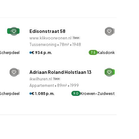
QUICKLANE™
Woningcorporatie
Edisonstraat 58
-
A+
www.klikvoorwonen.nl
1 bron
Tussenwoning
•
78m²
•
1948
Scherpdeel
€ 934 p.m.
Kalsdonk
7.5
Betaald reageren
Adriaan Roland Holstlaan 13
-
B
ikwilhuren.nl
1 bron
Appartement
•
89m²
•
1999
Scherpdeel
€ 1.085 p.m.
Kroeven-Zuidwest
9.0