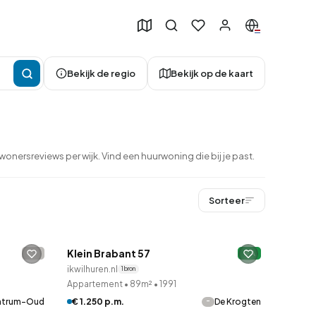
Bekijk de regio
Bekijk op de kaart
nersreviews per wijk. Vind een huurwoning die bij je past.
Sorteer
Betaald reageren
Klein Brabant 57
-
A
50
ikwilhuren.nl
1 bron
Appartement
•
89m²
•
1991
-
ntrum-Oud
€ 1.250 p.m.
De Krogten