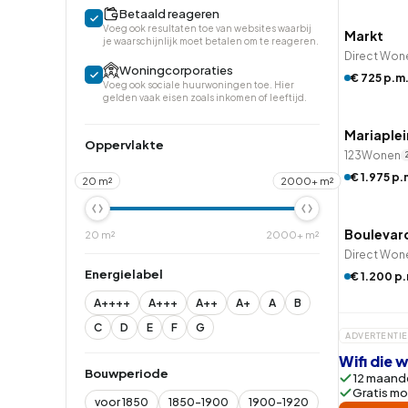
Betaald reageren
Voeg ook resultaten toe van websites waarbij
Markt
je waarschijnlijk moet betalen om te reageren.
Direct Won
Woningcorporaties
€ 725 p.m
Voeg ook sociale huurwoningen toe. Hier
QUICK
gelden vaak eisen zoals inkomen of leeftijd.
Mariaplei
Oppervlakte
123Wonen
QUICK
€ 1.975 p.
20 m²
2000+ m²
Betaald
Boulevar
20 m²
2000+ m²
Direct Won
Energielabel
€ 1.200 p
A++++
A+++
A++
A+
A
B
C
D
E
F
G
ADVERTENTIE
Wifi die
Bouwperiode
12 maande
Gratis mo
voor 1850
1850-1900
1900-1920