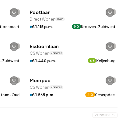
Pootlaan
-
-
Direct Wonen
1 bron
tionsbuurt
€ 1.115 p.m.
Kroeven-Zuidwest
9.0
QUICKLANE™
Esdoornlaan
-
-
CS Wonen
2 bronnen
n-Zuidwest
€ 1.440 p.m.
Keijenburg
6.6
QUICKLANE™
Moerpad
-
-
CS Wonen
2 bronnen
€ 1.565 p.m.
Scherpdeel
ntrum-Oud
4.0
VERWIJDER