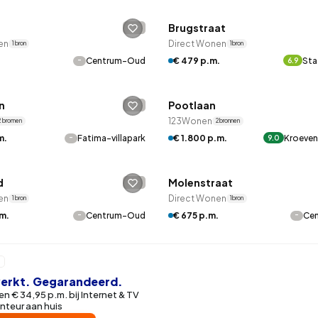
Brugstraat
-
en
Direct Wonen
1 bron
1 bron
-
€ 479 p.m.
Sta
.
Centrum-Oud
6.9
LANE™
QUICKLANE™
n
Pootlaan
-
123Wonen
2 bronnen
2 bronnen
LANE™
QUICKLANE™
-
€ 1.800 p.m.
Kroeve
m.
Fatima-villapark
9.0
 reageren
Betaald reageren
d
Molenstraat
-
en
Direct Wonen
1 bron
1 bron
-
-
.m.
Centrum-Oud
€ 675 p.m.
Ce
 werkt. Gegarandeerd.
n € 34,95 p.m. bij Internet & TV
nteur aan huis