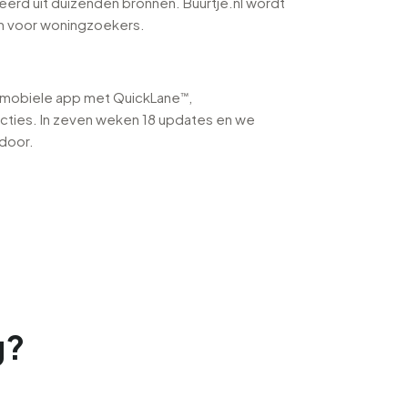
rd uit duizenden bronnen. Buurtje.nl wordt
rm voor woningzoekers.
e mobiele app met QuickLane™,
cties. In zeven weken 18 updates en we
 door.
g?