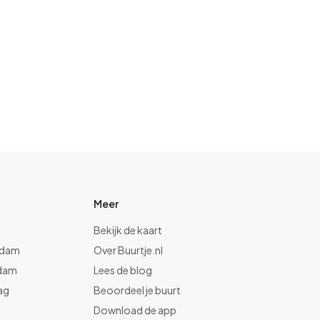
Meer
Bekijk de kaart
rdam
Over Buurtje.nl
dam
Lees de blog
ag
Beoordeel je buurt
t
Download de app