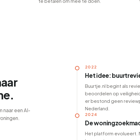
te betalen om mee te doen.
2022
Het idee: buurtrev
naar
Buurtje.nl begint als re
ne.
beoordelen op veiligheid
er bestond geen reviewp
Nederland.
rm naar een AI-
2024
oningen.
De woningzoekmac
Het platform evolueert.