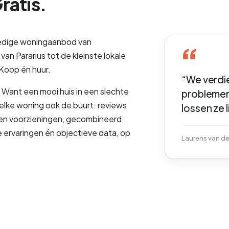
ratis.
lledige woningaanbod van
an Pararius tot de kleinste lokale
 Koop én huur.
“We verdie
Want een mooi huis in een slechte
problemen
 elke woning ook de buurt: reviews
lossen ze 
r en voorzieningen, gecombineerd
e ervaringen én objectieve data, op
Laurens van de