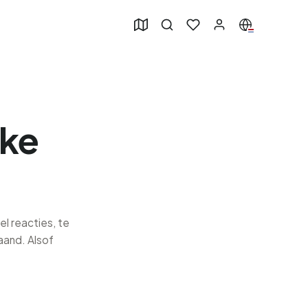
jke
el reacties, te
aand. Alsof
.