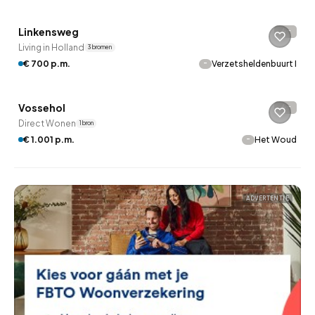
Linkensweg
-
Living in Holland
3 bronnen
-
€ 700 p.m.
Verzetsheldenbuurt I
Betaald reageren
Vossehol
-
Direct Wonen
1 bron
-
€ 1.001 p.m.
Het Woud
ADVERTENTIE