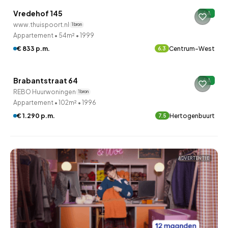
Vredehof 145
A
www.thuispoort.nl
1 bron
Appartement
•
54m²
•
1999
€ 833 p.m.
Centrum-West
6.3
QUICKLANE™
Brabantstraat 64
A
REBO Huurwoningen
1 bron
Appartement
•
102m²
•
1996
€ 1.290 p.m.
Hertogenbuurt
7.5
ADVERTENTIE