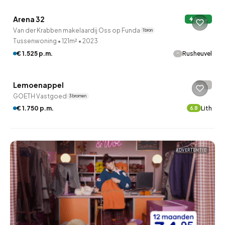
Arena 32
A+++
Onder optie
Van der Krabben makelaardij Oss op Funda
1 bron
Tussenwoning
•
121m²
•
2023
-
€ 1.525 p.m.
Rusheuvel
QUICKLANE™
Lemoenappel
-
GOETH Vastgoed
3 bronnen
€ 1.750 p.m.
Lith
6.8
ADVERTENTIE