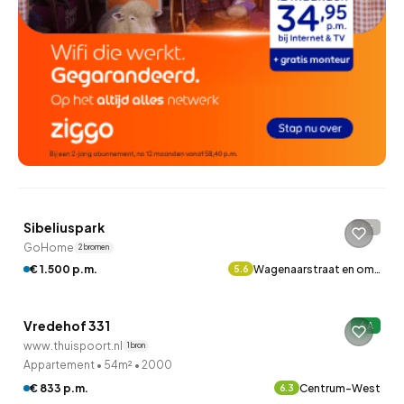
QUICKLANE™
Sibeliuspark
-
GoHome
2 bronnen
QUICKLANE™
€ 1.500 p.m.
Wagenaarstraat en om…
5.6
Woningcorporatie
Vredehof 331
A
www.thuispoort.nl
1 bron
Appartement
•
54m²
•
2000
€ 833 p.m.
Centrum-West
6.3
QUICKLANE™