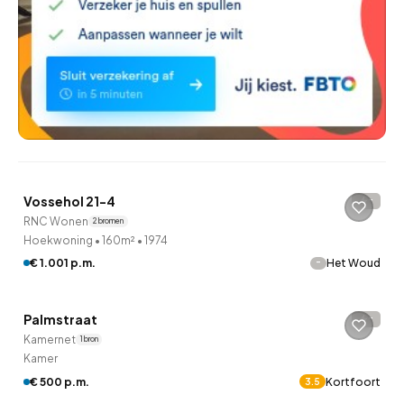
QUICKLANE™
Vossehol 21-4
-
RNC Wonen
2 bronnen
Hoekwoning
•
160m²
•
1974
-
€ 1.001 p.m.
Het Woud
Betaald reageren
Palmstraat
-
Kamernet
1 bron
Kamer
€ 500 p.m.
Kortfoort
3.5