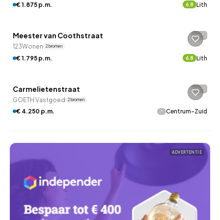
€ 1.875 p.m.
Lith
6.8
QUICKLANE™
Meester van Coothstraat
-
123Wonen
2 bronnen
€ 1.795 p.m.
Lith
6.8
QUICKLANE™
Carmelietenstraat
-
GOETH Vastgoed
2 bronnen
-
€ 4.250 p.m.
Centrum-Zuid
ADVERTENTIE