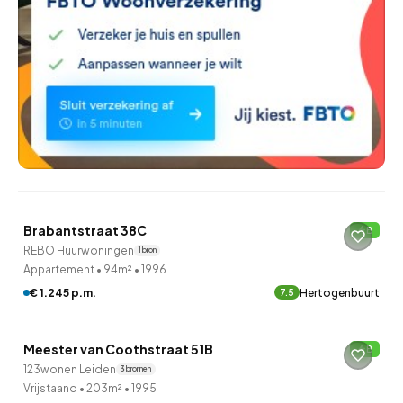
QUICKLANE™
Brabantstraat 38C
B
Onder optie
REBO Huurwoningen
1 bron
Appartement
•
94m²
•
1996
€ 1.245 p.m.
Hertogenbuurt
7.5
QUICKLANE™
Meester van Coothstraat 51B
B
123wonen Leiden
3 bronnen
Vrijstaand
•
203m²
•
1995