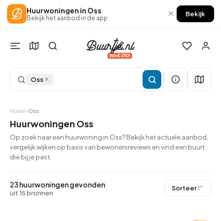
Huurwoningen in Oss
×
Bekijk
Bekijk het aanbod in de app
Win €250!
×
Oss
Huren
Oss
Huurwoningen Oss
Op zoek naar een huurwoning in Oss? Bekijk het actuele aanbod,
vergelijk wijken op basis van bewonersreviews en vind een buurt
die bij je past.
QUICKLANE™
23 huurwoningen gevonden
Sorteer
uit 15 bronnen
Woningcorporatie