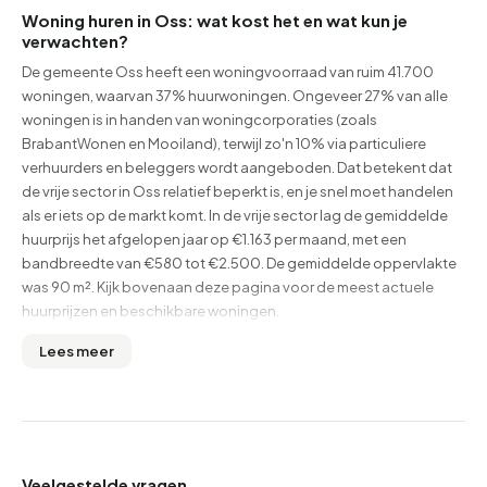
Woning huren in Oss: wat kost het en wat kun je
verwachten?
De gemeente Oss heeft een woningvoorraad van ruim 41.700
woningen, waarvan 37% huurwoningen. Ongeveer 27% van alle
woningen is in handen van woningcorporaties (zoals
BrabantWonen en Mooiland), terwijl zo'n 10% via particuliere
verhuurders en beleggers wordt aangeboden. Dat betekent dat
de vrije sector in Oss relatief beperkt is, en je snel moet handelen
als er iets op de markt komt. In de vrije sector lag de gemiddelde
huurprijs het afgelopen jaar op €1.163 per maand, met een
bandbreedte van €580 tot €2.500. De gemiddelde oppervlakte
was 90 m². Kijk bovenaan deze pagina voor de meest actuele
huurprijzen en beschikbare woningen.
Oss is een middelgrote stad in het noordoosten van Noord-
Lees meer
Brabant, goed bereikbaar via de A59 en met een eigen
treinstation op de lijn Den Bosch–Nijmegen. Grote werkgevers als
Unilever, het Jeroen Bosch Ziekenhuis (regio) en de
voedingsindustrie zorgen voor een stabiele arbeidsmarkt. De
arbeidsparticipatie ligt op 66%. Met een gemiddeld inkomen van
Veelgestelde vragen