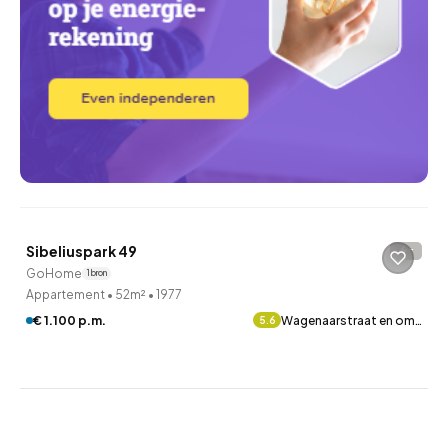
Sibeliuspark 49
-
GoHome
1 bron
Appartement
•
52m²
•
1977
€ 1.100 p.m.
Wagenaarstraat en om…
5.6