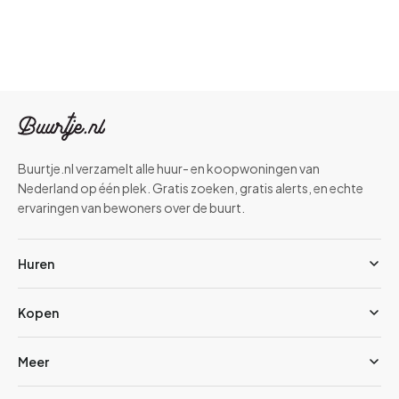
gemeentelijke regelingen en woonbeleid vind je op de
website
van gemeente Oss
.
Buurtje.nl verzamelt alle huur- en koopwoningen van
Nederland op één plek. Gratis zoeken, gratis alerts, en echte
ervaringen van bewoners over de buurt.
Huren
Kopen
Meer