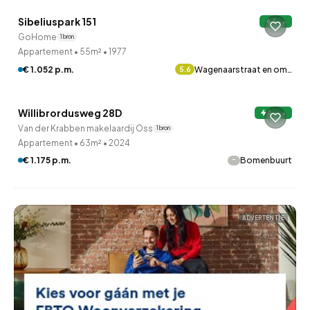
Sibeliuspark 151
A++
GoHome
1 bron
Appartement
•
55m²
•
1977
€ 1.052 p.m.
Wagenaarstraat en om…
5.6
Willibrordusweg 28D
A+++
Van der Krabben makelaardij Oss
1 bron
Appartement
•
63m²
•
2024
-
€ 1.175 p.m.
Bomenbuurt
ADVERTENTIE