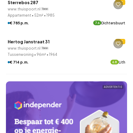
Sterrebos 287
C
1 uur geleden ontdekt
www.thuispoort.nl
1 bron
Appartement
•
52m²
•
1985
QUICKLANE™
€ 785 p.m.
Dichtersbuurt
7.6
Woningcorporatie
Hertog Janstraat 31
C
www.thuispoort.nl
1 bron
Tussenwoning
•
96m²
•
1964
€ 714 p.m.
Lith
6.8
ADVERTENTIE