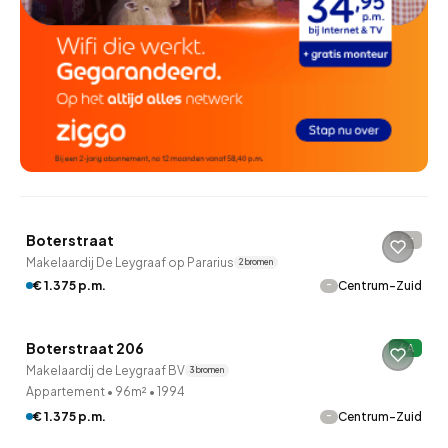
Boterstraat
-
Makelaardij De Leygraaf op Pararius
2 bronnen
-
€ 1.375 p.m.
Centrum-Zuid
QUICKLANE™
Boterstraat 206
A
Makelaardij de Leygraaf BV
3 bronnen
Appartement
•
96m²
•
1994
-
€ 1.375 p.m.
Centrum-Zuid