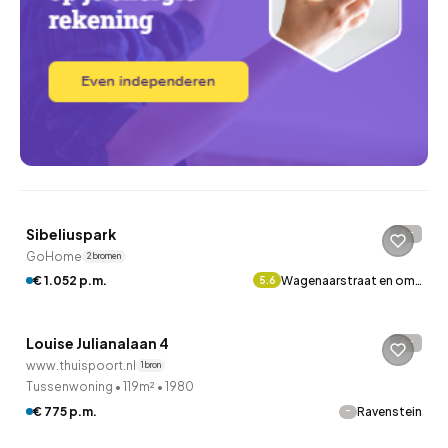
QUICKLANE™
Sibeliuspark
-
GoHome
2 bronnen
QUICKLANE™
€ 1.052 p.m.
Wagenaarstraat en om…
5.6
Woningcorporatie
Louise Julianalaan 4
-
www.thuispoort.nl
1 bron
Tussenwoning
•
119m²
•
1980
QUICKLANE™
-
€ 775 p.m.
Ravenstein
Woningcorporatie