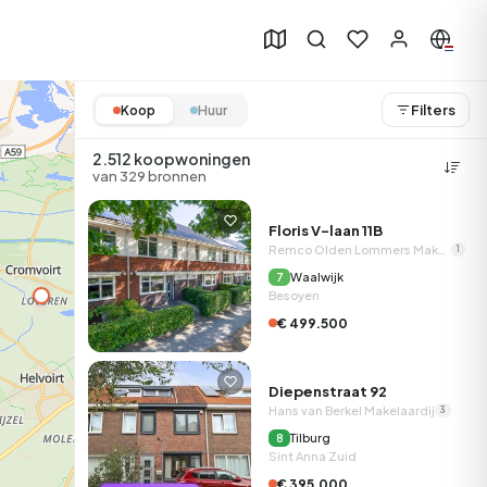
Filters
Koop
Huur
2.512 koopwoningen
van 329 bronnen
Floris V-laan 11B
Remco Olden Lommers Makelaars op Funda
1
Waalwijk
7
Besoyen
€ 499.500
Diepenstraat 92
Hans van Berkel Makelaardij
3
Tilburg
8
Sint Anna Zuid
€ 395.000