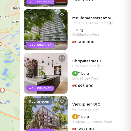
QUICKLANE™
Meulemansstraat 51
Transparant Makelaars
3
Tilburg
Quirijnstok West
€ 300.000
QUICKLANE™
Chopinstraat 7
HRS Makelaars
4
Tilburg
7
Lijnse Hoek West
€ 695.000
QUICKLANE™
5 uur geleden
Verdiplein 81C
Kin Makelaars
2
Tilburg
5
Stokhasselt Noord-Oost
€ 350.000