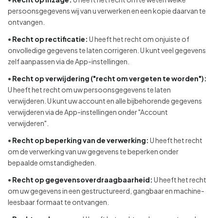
persoonsgegevens wij van u verwerken en een kopie daarvan te
ontvangen.
•
Recht op rectificatie:
U heeft het recht om onjuiste of
onvolledige gegevens te laten corrigeren. U kunt veel gegevens
zelf aanpassen via de App-instellingen.
•
Recht op verwijdering ("recht om vergeten te worden"):
U heeft het recht om uw persoonsgegevens te laten
verwijderen. U kunt uw account en alle bijbehorende gegevens
verwijderen via de App-instellingen onder "Account
verwijderen".
•
Recht op beperking van de verwerking:
U heeft het recht
om de verwerking van uw gegevens te beperken onder
bepaalde omstandigheden.
•
Recht op gegevensoverdraagbaarheid:
U heeft het recht
om uw gegevens in een gestructureerd, gangbaar en machine-
leesbaar formaat te ontvangen.