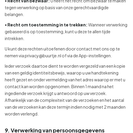
•
Recht van bezwaar:
U heeft het recht om bezwaar te maken
tegen verwerking op basis van onze gerechtvaardigde
belangen.
•
Recht om toestemming in te trekken:
Wanneer verwerking
gebaseerd is op toestemming, kunt u deze te allen tijde
intrekken.
U kunt deze rechten uitoefenen door contact met ons op te
nemen via privacy@buurtje.nl of via de App-instellingen.
Ieder verzoek daartoe dient te worden vergezeld van een kopie
van een geldig identiteitsbewijs, waarop u uw handtekening
heeft gezet en onder vermelding van het adres waarop er met u
contact kan worden opgenomen. Binnen 1 maand na het
ingediende verzoek krijgt u antwoord op uw verzoek.
Afhankelijk van de complexiteit van de verzoeken en het aantal
van de verzoeken kan deze termijn indien nodig met 2 maanden
worden verlengd.
9. Verwerking van persoonsgegevens