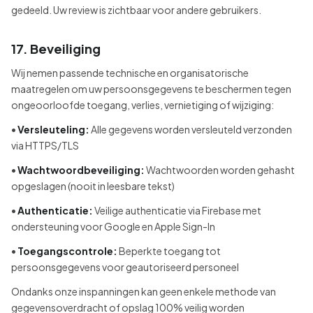
gedeeld. Uw review is zichtbaar voor andere gebruikers.
17. Beveiliging
Wij nemen passende technische en organisatorische
maatregelen om uw persoonsgegevens te beschermen tegen
ongeoorloofde toegang, verlies, vernietiging of wijziging:
•
Versleuteling:
Alle gegevens worden versleuteld verzonden
via HTTPS/TLS
•
Wachtwoordbeveiliging:
Wachtwoorden worden gehasht
opgeslagen (nooit in leesbare tekst)
•
Authenticatie:
Veilige authenticatie via Firebase met
ondersteuning voor Google en Apple Sign-In
•
Toegangscontrole:
Beperkte toegang tot
persoonsgegevens voor geautoriseerd personeel
Ondanks onze inspanningen kan geen enkele methode van
gegevensoverdracht of opslag 100% veilig worden