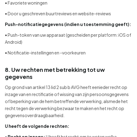
• Favoriete woningen
• Door u geschreven buurtreviews en website-reviews
Push-notificatiegegevens (indien u toestemming geeft):
• Push-token van uw apparaat (gescheiden per platform: iOS of
Android)
• Notificatie-instellingen en -voorkeuren
8. Uw rechten met betrekking tot uw
gegevens
Op grond van artikel 13 lid 2 sub b AVG heeft eenieder recht op
inzage van en rectificatie of wissing van zijn persoonsgegevens
of beperking van de hem betreffende verwerking, alsmede het
recht tegen de verwerking bezwaar te maken en het recht op
gegevensoverdraagbaarheid.
U heeft de volgende rechten:
•
Recht op inzage:
U heeft het recht om te weten welke