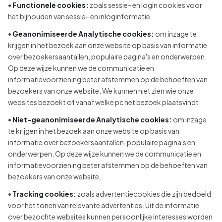
•
Functionele cookies:
zoals sessie- en login cookies voor
het bijhouden van sessie- en inloginformatie.
•
Geanonimiseerde Analytische cookies:
om inzage te
krijgen in het bezoek aan onze website op basis van informatie
over bezoekersaantallen, populaire pagina's en onderwerpen.
Op deze wijze kunnen we de communicatie en
informatievoorziening beter afstemmen op de behoeften van
bezoekers van onze website. We kunnen niet zien wie onze
websites bezoekt of vanaf welke pc het bezoek plaatsvindt.
•
Niet-geanonimiseerde Analytische cookies:
om inzage
te krijgen in het bezoek aan onze website op basis van
informatie over bezoekersaantallen, populaire pagina's en
onderwerpen. Op deze wijze kunnen we de communicatie en
informatievoorziening beter afstemmen op de behoeften van
bezoekers van onze website.
•
Tracking cookies:
zoals advertentiecookies die zijn bedoeld
voor het tonen van relevante advertenties. Uit de informatie
over bezochte websites kunnen persoonlijke interesses worden