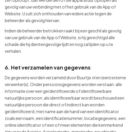
zelf oploopt, dan wel derden of uw apparatuur oplopen als
gevolg van uw verbinding met of het gebruik van de App of
Website. U zult zich onthouden van iedere actie tegen de
beheerder als gevolg hiervan.
Indien de beheerder betrokken raakt bij een geschil als gevolg
van uw gebruik van de App of Website, is hij gerechtigd alle
schade die hij dientengevolge lijdt en nog zal lijden op u te
verhalen.
6. Het verzamelen van gegevens
De gegevens worden verzameld door Buurtje.nl en (een) externe
verwerker(s). Onder persoonsgegevens worden verstaan: alle
informatie over een geïdentificeerde of identificeerbare
natuurlijke persoon; als identificeerbaar wordt beschouwd een
natuurlijke persoon die direct of indirect kan worden
geïdentificeerd, met name aan de hand van een identificator
zoals een naam, een identificatienummer, locatiegegevens, een
online identificator of een of meer elementen die kenmerkend
zijn voor de fysieke, fysiologische, genetische, psychische,