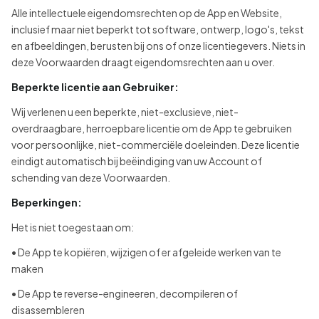
Alle intellectuele eigendomsrechten op de App en Website,
inclusief maar niet beperkt tot software, ontwerp, logo's, tekst
en afbeeldingen, berusten bij ons of onze licentiegevers. Niets in
deze Voorwaarden draagt eigendomsrechten aan u over.
Beperkte licentie aan Gebruiker:
Wij verlenen u een beperkte, niet-exclusieve, niet-
overdraagbare, herroepbare licentie om de App te gebruiken
voor persoonlijke, niet-commerciële doeleinden. Deze licentie
eindigt automatisch bij beëindiging van uw Account of
schending van deze Voorwaarden.
Beperkingen:
Het is niet toegestaan om:
• De App te kopiëren, wijzigen of er afgeleide werken van te
maken
• De App te reverse-engineeren, decompileren of
disassembleren