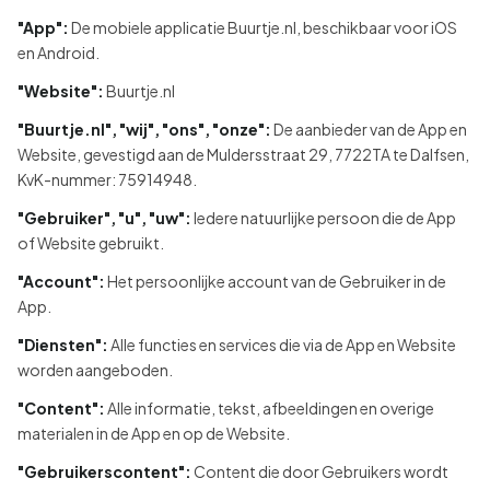
"App":
De mobiele applicatie Buurtje.nl, beschikbaar voor iOS
en Android.
"Website":
Buurtje.nl
"Buurtje.nl", "wij", "ons", "onze":
De aanbieder van de App en
Website, gevestigd aan de Muldersstraat 29, 7722TA te Dalfsen,
KvK-nummer: 75914948.
"Gebruiker", "u", "uw":
Iedere natuurlijke persoon die de App
of Website gebruikt.
"Account":
Het persoonlijke account van de Gebruiker in de
App.
"Diensten":
Alle functies en services die via de App en Website
worden aangeboden.
"Content":
Alle informatie, tekst, afbeeldingen en overige
materialen in de App en op de Website.
"Gebruikerscontent":
Content die door Gebruikers wordt