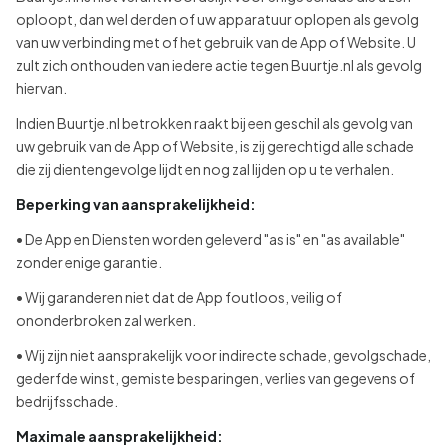
oploopt, dan wel derden of uw apparatuur oplopen als gevolg
van uw verbinding met of het gebruik van de App of Website. U
zult zich onthouden van iedere actie tegen Buurtje.nl als gevolg
hiervan.
Indien Buurtje.nl betrokken raakt bij een geschil als gevolg van
uw gebruik van de App of Website, is zij gerechtigd alle schade
die zij dientengevolge lijdt en nog zal lijden op u te verhalen.
Beperking van aansprakelijkheid:
• De App en Diensten worden geleverd "as is" en "as available"
zonder enige garantie.
• Wij garanderen niet dat de App foutloos, veilig of
ononderbroken zal werken.
• Wij zijn niet aansprakelijk voor indirecte schade, gevolgschade,
gederfde winst, gemiste besparingen, verlies van gegevens of
bedrijfsschade.
Maximale aansprakelijkheid: