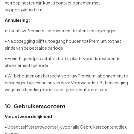
herroepingstermijn kunt u contact opnemen met
support@buurtje.nl.
Annulering:
• U kunt uw Premium-abonnement te allen tijde opzeggen.
• Na opzegging blijft u toegang houden tot Premium tot het
einde van de betaalde periode.
• Er vindt geen (pro rata) restitutie plaats voor de resterende
abonnementsperiode.
• Wij behouden ons het recht voor uw Premium-abonnement te
beëindigen bij schending van deze Voorwaarden. Bij beëindiging
wegens schending door u vindt geen restitutie plaats.
10. Gebruikerscontent
Verantwoordelijkheid:
• U bent zelf verantwoordelijk voor alle Gebruikerscontent die u
plaatst.