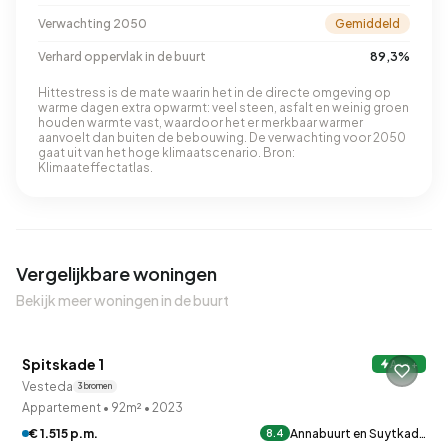
Verwachting 2050
Gemiddeld
Verhard oppervlak in de buurt
89,3%
Hittestress is de mate waarin het in de directe omgeving op
warme dagen extra opwarmt: veel steen, asfalt en weinig groen
houden warmte vast, waardoor het er merkbaar warmer
aanvoelt dan buiten de bebouwing. De verwachting voor 2050
gaat uit van het hoge klimaatscenario. Bron:
Klimaateffectatlas.
Vergelijkbare woningen
Bekijk meer woningen in de buurt
QUICKLANE™
Spitskade 1
A+++
Verkocht onder voorbehoud
Vesteda
3 bronnen
Appartement
•
92m²
•
2023
€ 1.515 p.m.
Annabuurt en Suytkad…
8.4
QUICKLANE™