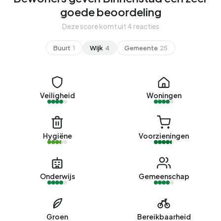
goede beoordeling
Deze score komt uit 4 reacties
Buurt
1
Wijk
4
Gemeente
25
Veiligheid
Woningen
Hygiëne
Voorzieningen
Onderwijs
Gemeenschap
Groen
Bereikbaarheid