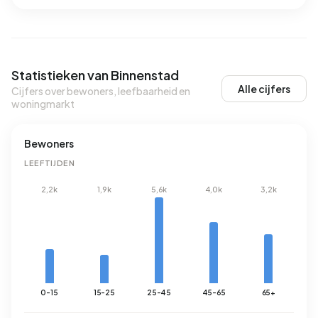
Statistieken van Binnenstad
Alle cijfers
Cijfers over bewoners, leefbaarheid en
woningmarkt
Bewoners
LEEFTIJDEN
2,2k
1,9k
5,6k
4,0k
3,2k
0-15
15-25
25-45
45-65
65+