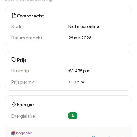
Overdracht
Status
Niet meer online
Datum ontdekt
29 mei 2026
Prijs
Huurprijs
€ 1.435 p.m.
Prijs per m²
€ 13 p.m.
Energie
Energielabel
A