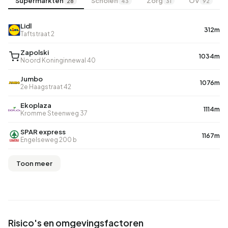
Supermarkten
Scholen
Zorg
OV
28
43
31
92
Lidl
312m
Taftstraat 2
Zapolski
1034m
Noord Koninginnewal 40
Jumbo
1076m
2e Haagstraat 42
Ekoplaza
1114m
Kromme Steenweg 37
SPAR express
1167m
Engelseweg 200 b
Toon meer
Risico's en omgevingsfactoren