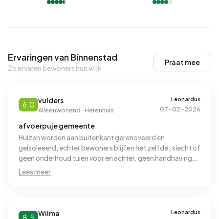
Ervaringen van Binnenstad
Praat mee
Zo ervaren bewoners hun wijk
Leonardus
vulders
6.0
07-02-2026
Alleenwonend · Herenhuis
afvoerpuje gemeente
Huizen worden aan buitenkant gerenoveerd en
geisoleeerd, echter bewoners blijfen het zelfde , slecht of
geen onderhoud tuien voor en achter. geen handhaving
afval
Lees meer
Leonardus
Wilma
8.5