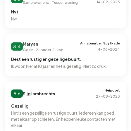
14-09-2025
Samenwonend · Tussenwoning
Nvt
Nvt
Annabuurt en Suytkade
Maryan
8.4
14-06-2024
Gezin · 2-onder-1-kap
Best een rustig en gezellige buurt.
Ik woon hier al 10 jaar en het is gezellig. Niet zo druk.
Heipoort
9.6
Sljg lambrechts
27-08-2023
Gezellig
Het is een gezellige en rustige buurt. Iedereen kan goed
met elkaar op schieten. En hebben leuke contacten met
elkaar.