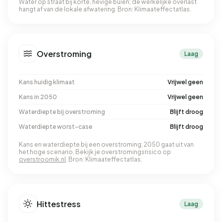
Water op straat bij korte, hevige buien; de werkelijke overlast
hangt af van de lokale afwatering. Bron: Klimaateffectatlas.
Overstroming
Laag
Kans huidig klimaat
Vrijwel geen
Kans in 2050
Vrijwel geen
Waterdiepte bij overstroming
Blijft droog
Waterdiepte worst-case
Blijft droog
Kans en waterdiepte bij een overstroming; 2050 gaat uit van
het hoge scenario. Bekijk je overstromingsrisico op
overstroomik.nl
. Bron: Klimaateffectatlas.
Hittestress
Laag