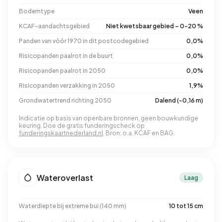
Bodemtype
Veen
KCAF-aandachtsgebied
Niet kwetsbaar gebied – 0-20 %
Panden van vóór 1970 in dit postcodegebied
0,0%
Risicopanden paalrot in de buurt
0,0%
Risicopanden paalrot in 2050
0,0%
Risicopanden verzakking in 2050
1,9%
Grondwatertrend richting 2050
Dalend (-0,16 m)
Indicatie op basis van openbare bronnen, geen bouwkundige
keuring. Doe de gratis funderingscheck op
funderingskaartnederland.nl
. Bron: o.a. KCAF en BAG.
Wateroverlast
Laag
Waterdiepte bij extreme bui (140 mm)
10 tot 15 cm