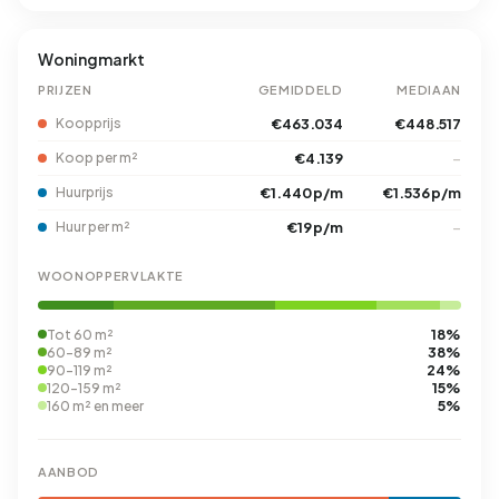
Woningmarkt
PRIJZEN
GEMIDDELD
MEDIAAN
Koopprijs
€463.034
€448.517
Koop per m²
€4.139
–
Huurprijs
€1.440 p/m
€1.536 p/m
Huur per m²
€19 p/m
–
WOONOPPERVLAKTE
18%
Tot 60 m²
38%
60-89 m²
24%
90-119 m²
15%
120-159 m²
5%
160 m² en meer
AANBOD