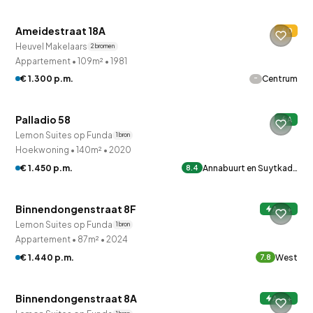
Ameidestraat 18A
D
Heuvel Makelaars
2 bronnen
Appartement
•
109m²
•
1981
-
€ 1.300 p.m.
Centrum
Palladio 58
A
Lemon Suites op Funda
1 bron
Hoekwoning
•
140m²
•
2020
€ 1.450 p.m.
Annabuurt en Suytkad…
8.4
Binnendongenstraat 8F
A+++
Lemon Suites op Funda
1 bron
Appartement
•
87m²
•
2024
€ 1.440 p.m.
West
7.8
Binnendongenstraat 8A
A+++
Onder optie