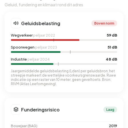
Geluid, fundering en klimaat rond dit adres
Geluidsbelasting
Boven norm
Wegverkeer
59 dB
peiljaar 2022
Spoorwegen
51 dB
peiljaar 2023
Industrie
48 dB
peiljaar 2024
Jaargemiddelde geluidsbelasting (Lden) per geluidsbron; het
streepje markeert de wettelijke voorkeursgrenswaarde. Ruwe
indicatie op een raster van 10 meter, geen geveltoets. Bron:
RIVM (Atlas Leefomgeving).
Funderingsrisico
Laag
Bouwjaar (BAG)
2019