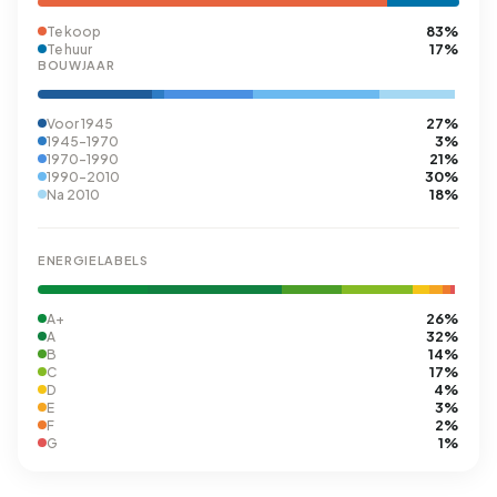
83%
Te koop
17%
Te huur
BOUWJAAR
27%
Voor 1945
3%
1945-1970
21%
1970-1990
30%
1990-2010
18%
Na 2010
ENERGIELABELS
26%
A+
32%
A
14%
B
17%
C
4%
D
3%
E
2%
F
1%
G