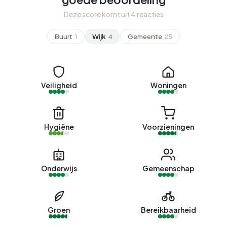
Deze score komt uit 4 reacties
Buurt
1
Wijk
4
Gemeente
25
Veiligheid
Woningen
Hygiëne
Voorzieningen
Onderwijs
Gemeenschap
Groen
Bereikbaarheid