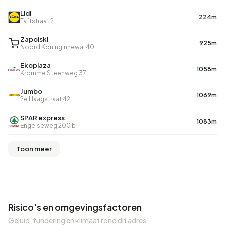
Lidl
224m
Taftstraat 2
Zapolski
925m
Noord Koninginnewal 40
Ekoplaza
1058m
Kromme Steenweg 37
Jumbo
1069m
2e Haagstraat 42
SPAR express
1083m
Engelseweg 200 b
Toon meer
Risico's en omgevingsfactoren
Geluid, fundering en klimaat rond dit adres