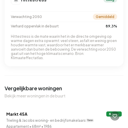
Verwachting 2050
Gemiddeld
Verhard oppervlak in de buurt
89,3%
Hittestress is de mate waarin het in de directe omgeving op
warme dagen extra opwarmt: veel steen, asfalt en weinig groen
houden warmte vast, waardoor het er merkbaar warmer
aanvoelt dan buiten de bebouwing. De verwachting voor 2050
gaat uit van het hoge klimaatscenario. Bron:
Klimaateffectatlas.
Vergelijkbare woningen
Bekijk meer woningen in de buurt
Markt 45A
A+++
Trieling & Jacobs woning- en bedrijfsmakelaars
1 bron
QUICKLANE™
Appartement
•
68m²
•
1986