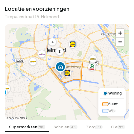
Locatie en voorzieningen
Timpaanstraat 15, Helmond
A
Z
Woning
Buurt
Wijk
Supermarkten
Scholen
Zorg
OV
28
43
31
92