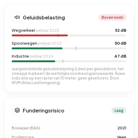
Geluidsbelasting
Boven norm
Wegverkeer
52 dB
peiljaar 2022
Spoorwegen
50 dB
peiljaar 2023
Industrie
47 dB
peiljaar 2024
Jaargemiddelde geluidsbelasting (Lden) per geluidsbron; het
streepje markeert de wettelijke voorkeursgrenswaarde. Ruwe
indicatie op een raster van 10 meter, geen geveltoets. Bron:
RIVM (Atlas Leefomgeving).
Funderingsrisico
Laag
Bouwjaar (BAG)
2021
Bodemtype
Veen