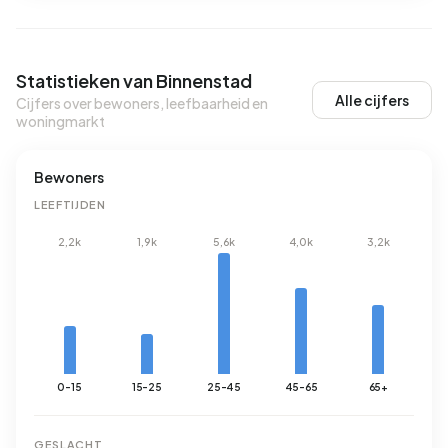
Statistieken van Binnenstad
Alle cijfers
Cijfers over bewoners, leefbaarheid en
woningmarkt
Bewoners
LEEFTIJDEN
2,2k
1,9k
5,6k
4,0k
3,2k
0-15
15-25
25-45
45-65
65+
GESLACHT