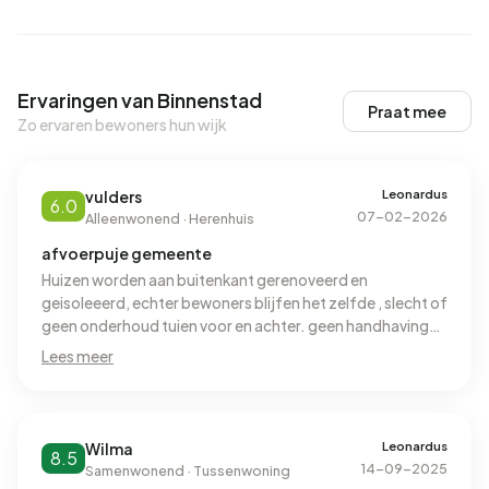
Ervaringen van Binnenstad
Praat mee
Zo ervaren bewoners hun wijk
Leonardus
vulders
6.0
07-02-2026
Alleenwonend · Herenhuis
afvoerpuje gemeente
Huizen worden aan buitenkant gerenoveerd en
geisoleeerd, echter bewoners blijfen het zelfde , slecht of
geen onderhoud tuien voor en achter. geen handhaving
afval
Lees meer
Leonardus
Wilma
8.5
14-09-2025
Samenwonend · Tussenwoning