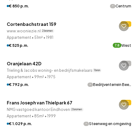
-
€ 850 p.m.
Centrum
Woningcorporatie
Cortenbachstraat 159
C
www.wooniezie.nl
2 bronnen
Appartement
•
51m²
•
1981
€ 525 p.m.
West
7.8
Oranjelaan 42D
-
Trieling & Jacobs woning- en bedrijfsmakelaars
1 bron
Appartement
•
99m²
•
1975
-
€ 792 p.m.
Bedrijventerrein Bee…
QUICKLANE™
Frans Joseph van Thielpark 67
C
NMG vastgoed kantoor Eindhoven
2 bronnen
QUICKLANE™
Appartement
•
85m²
•
1999
-
€ 1.029 p.m.
Steenweg en omgeving
Woningcorporatie