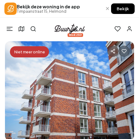
Bekijk deze woning in de app
×
Bekijk
Timpaanstraat 15, Helmond
Win €250!
Niet meer online