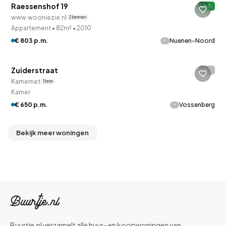
Raessenshof 19
A
www.wooniezie.nl
2 bronnen
Appartement
•
82m²
•
2010
-
€ 803 p.m.
Nuenen-Noord
Betaald reageren
Zuiderstraat
-
Kamernet
1 bron
Kamer
-
€ 650 p.m.
Vossenberg
Bekijk meer woningen
Buurtje.nl verzamelt alle huur- en koopwoningen van