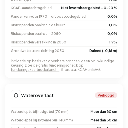
KCAF-aandachtsgebied
Niet kwetsbaar gebied – 0-20 %
Panden van vóór 1970 in dit postcodegebied
0,0%
Risicopanden paalrot in de buurt
0,0%
Risicopanden paalrot in 2050
0,0%
Risicopanden verzakking in 2050
1,9%
Grondwatertrend richting 2050
Dalend (-0,16 m)
Indicatie op basis van openbare bronnen, geen bouwkundige
keuring. Doe de gratis funderingscheck op
funderingskaartnederland.nl
. Bron: o.a. KCAF en BAG.
Wateroverlast
Verhoogd
Waterdiepte bij hevige bui (70 mm)
Meer dan 30 cm
Waterdiepte bij extreme bui (140 mm)
Meer dan 30 cm