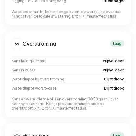
Ligging t.o.v. directe omgeving
111 cm hoger
Water op straat bij korte, hevige buien; de werkelijke overlast
hangt af van de lokale afwatering. Bron: Klimaateffectatlas.
Overstroming
Laag
Kans huidig klimaat
Vrijwel geen
Kans in 2050
Vrijwel geen
Waterdiepte bij overstroming
Blijft droog
Waterdiepte worst-case
Blijft droog
Kans en waterdiepte bij een overstroming; 2050 gaat uit van
het hoge scenario. Bekijk je overstromingsrisico op
overstroomik.nl
. Bron: Klimaateffectatlas.
Hittestress
Laag