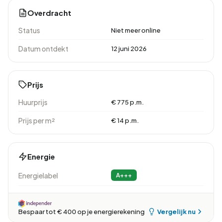
Overdracht
Status
Niet meer online
Datum ontdekt
12 juni 2026
Prijs
Huurprijs
€ 775 p.m.
Prijs per m²
€ 14 p.m.
Energie
Energielabel
A+++
Vergelijk nu
Bespaar tot € 400 op je energierekening