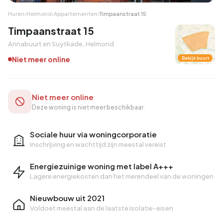
Huren
›
Helmond
›
Appartementen
›
Timpaanstraat 15
Timpaanstraat 15
Annabuurt en Suytkade, Helmond
Niet meer online
Bekijk buurt
Niet meer online
Deze woning is niet meer beschikbaar.
Sociale huur via woningcorporatie
Inschrijving en wachttijd zijn meestal vereist
Energiezuinige woning met label A+++
Lagere energiekosten dan het merendeel van de woningen
Nieuwbouw uit 2021
Voldoet meestal aan de laatste isolatie-eisen