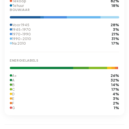
82%
Te koop
18%
Te huur
BOUWJAAR
28%
Voor 1945
3%
1945-1970
21%
1970-1990
31%
1990-2010
17%
Na 2010
ENERGIELABELS
26%
A+
32%
A
14%
B
17%
C
4%
D
3%
E
2%
F
1%
G