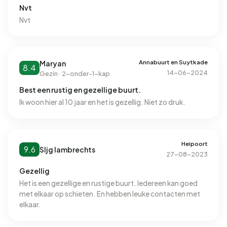
Nvt
Nvt
Annabuurt en Suytkade
Maryan
8.4
14-06-2024
Gezin · 2-onder-1-kap
Best een rustig en gezellige buurt.
Ik woon hier al 10 jaar en het is gezellig. Niet zo druk.
Heipoort
9.6
Sljg lambrechts
27-08-2023
Gezellig
Het is een gezellige en rustige buurt. Iedereen kan goed
met elkaar op schieten. En hebben leuke contacten met
elkaar.