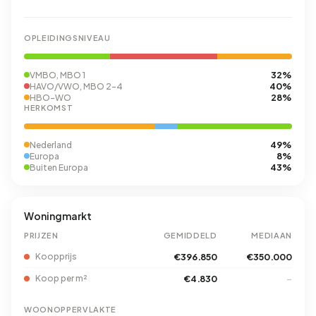
OPLEIDINGSNIVEAU
32%
VMBO, MBO 1
40%
HAVO/VWO, MBO 2-4
28%
HBO-WO
HERKOMST
49%
Nederland
8%
Europa
43%
Buiten Europa
Woningmarkt
PRIJZEN
GEMIDDELD
MEDIAAN
Koopprijs
€396.850
€350.000
Koop per m²
€4.830
–
WOONOPPERVLAKTE