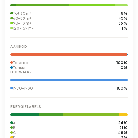
5%
Tot 60 m²
45%
60-89 m²
39%
90-119 m²
11%
120-159 m²
AANBOD
100%
Te koop
0%
Te huur
BOUWJAAR
100%
1970-1990
ENERGIELABELS
24%
A
21%
B
48%
C
7%
D