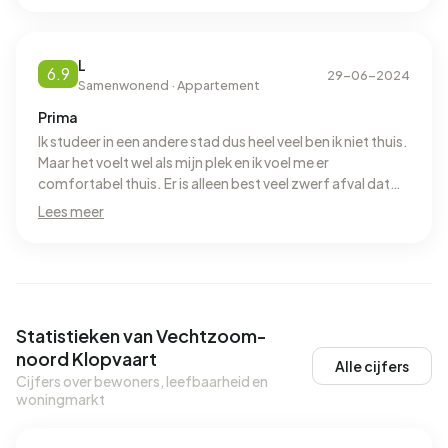
L
6.9
29-06-2024
Samenwonend · Appartement
Prima
Ik studeer in een andere stad dus heel veel ben ik niet thuis.
Maar het voelt wel als mijn plek en ik voel me er
comfortabel thuis. Er is alleen best veel zwerf afval dat
blijft hangen overal en soms voortuin in waait. Ik weet niet
Lees meer
waardoor het komt. Verder kunnen de grond stukken ook
wel wat aandacht gebruiken, voornamelijk hoog onkruid
en dor gras
Statistieken van Vechtzoom-
noord Klopvaart
Alle cijfers
Cijfers over bewoners, leefbaarheid en
woningmarkt