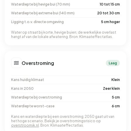
Waterdiepte bij hevige bui (70 mm)
10 tot 15 cm
Waterdiepte bij extreme bui (140 mm)
20 tot 30 cm
Ligging t.o.v. directe omgeving
5 cm hoger
Water op straat bij korte, hevige buien; de werkelijke overlast
hangt af van de lokale afwatering. Bron: Klimaateffectatlas.
Overstroming
Laag
Kans huidig klimaat
Klein
Kans in 2050
Zeer klein
Waterdiepte bij overstroming
5 cm
Waterdiepte worst-case
6 cm
Kans en waterdiepte bij een overstroming; 2050 gaat uit van
het hoge scenario. Bekijk je overstromingsrisico op
overstroomik.nl
. Bron: Klimaateffectatlas.