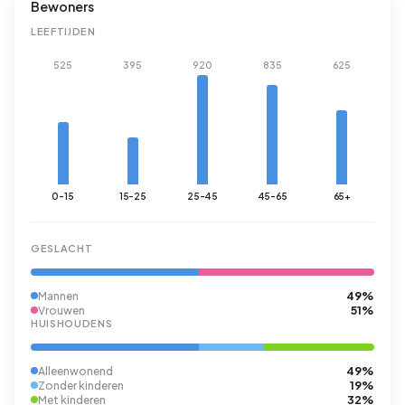
Bewoners
LEEFTIJDEN
525
395
920
835
625
0-15
15-25
25-45
45-65
65+
GESLACHT
49%
Mannen
51%
Vrouwen
HUISHOUDENS
49%
Alleenwonend
19%
Zonder kinderen
32%
Met kinderen