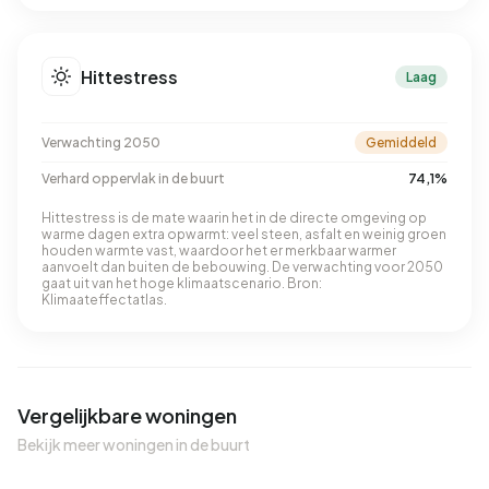
Hittestress
Laag
Verwachting 2050
Gemiddeld
Verhard oppervlak in de buurt
74,1%
Hittestress is de mate waarin het in de directe omgeving op
warme dagen extra opwarmt: veel steen, asfalt en weinig groen
houden warmte vast, waardoor het er merkbaar warmer
aanvoelt dan buiten de bebouwing. De verwachting voor 2050
gaat uit van het hoge klimaatscenario. Bron:
Klimaateffectatlas.
Vergelijkbare woningen
Bekijk meer woningen in de buurt
QUICKLANE™