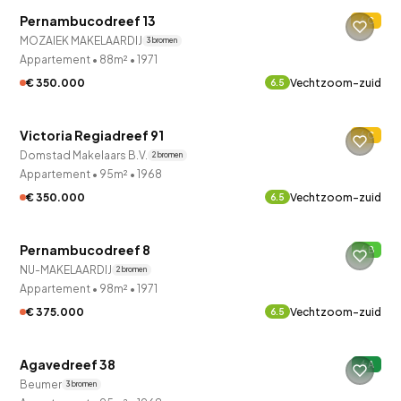
Pernambucodreef 13
C
MOZAIEK MAKELAARDIJ
3 bronnen
Appartement
•
88m²
•
1971
€ 350.000
Vechtzoom-zuid
6.5
QUICKLANE™
Victoria Regiadreef 91
C
Verkocht onder voorbehoud
Domstad Makelaars B.V.
2 bronnen
Appartement
•
95m²
•
1968
€ 350.000
Vechtzoom-zuid
6.5
QUICKLANE™
Pernambucodreef 8
B
Verkocht onder voorbehoud
NU-MAKELAARDIJ
2 bronnen
Appartement
•
98m²
•
1971
€ 375.000
Vechtzoom-zuid
6.5
QUICKLANE™
Agavedreef 38
A
Beumer
3 bronnen