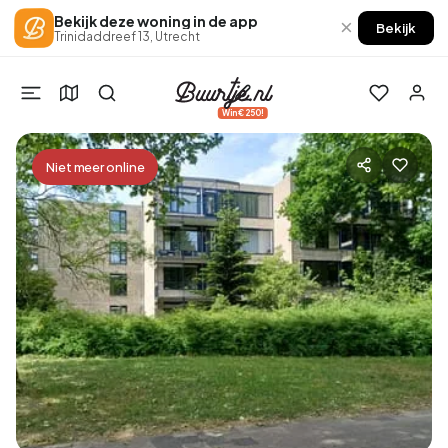
Bekijk deze woning in de app
×
Bekijk
Trinidaddreef 13, Utrecht
Win €250!
Niet meer online