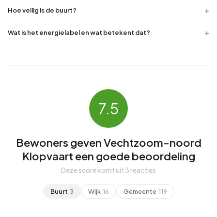
Hoe veilig is de buurt?
Wat is het energielabel en wat betekent dat?
7.5
Bewoners geven Vechtzoom-noord
Klopvaart een goede beoordeling
Deze score komt uit 3 reacties
Buurt
3
Wijk
16
Gemeente
119