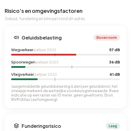
Risico's en omgevingsfactoren
Geluid, fundering en klimaat rond dit adres
Geluidsbelasting
Boven norm
Wegverkeer
57 dB
peiljaar 2022
Spoorwegen
36 dB
peiljaar 2023
Vliegverkeer
41 dB
peiljaar 2022
Jaargemiddelde geluidsbelasting (Lden) per geluidsbron; het
streepje markeert de wettelijke voorkeursgrenswaarde. Ruwe
indicatie op een raster van 10 meter, geen geveltoets. Bron:
RIVM (Atlas Leefomgeving).
Funderingsrisico
Laag