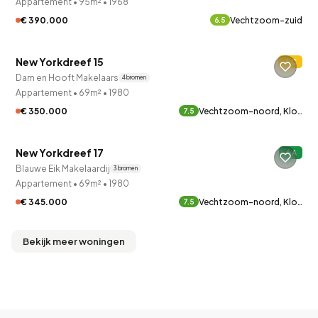
Appartement
•
95m²
•
1968
€ 390.000
Vechtzoom-zuid
6.5
QUICKLANE™
New Yorkdreef 15
C
Verkocht onder voorbehoud
Dam en Hooft Makelaars
4 bronnen
Appartement
•
69m²
•
1980
€ 350.000
Vechtzoom-noord, Klo…
7.5
QUICKLANE™
New Yorkdreef 17
A
Blauwe Eik Makelaardij
3 bronnen
Appartement
•
69m²
•
1980
€ 345.000
Vechtzoom-noord, Klo…
7.5
Bekijk meer woningen