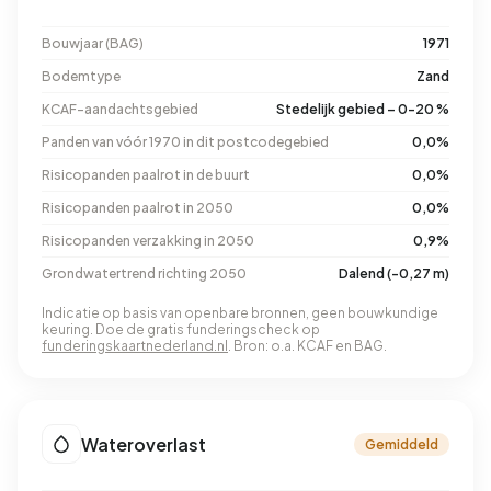
Bouwjaar (BAG)
1971
Bodemtype
Zand
KCAF-aandachtsgebied
Stedelijk gebied – 0-20 %
Panden van vóór 1970 in dit postcodegebied
0,0%
Risicopanden paalrot in de buurt
0,0%
Risicopanden paalrot in 2050
0,0%
Risicopanden verzakking in 2050
0,9%
Grondwatertrend richting 2050
Dalend (-0,27 m)
Indicatie op basis van openbare bronnen, geen bouwkundige
keuring. Doe de gratis funderingscheck op
funderingskaartnederland.nl
. Bron: o.a. KCAF en BAG.
Wateroverlast
Gemiddeld