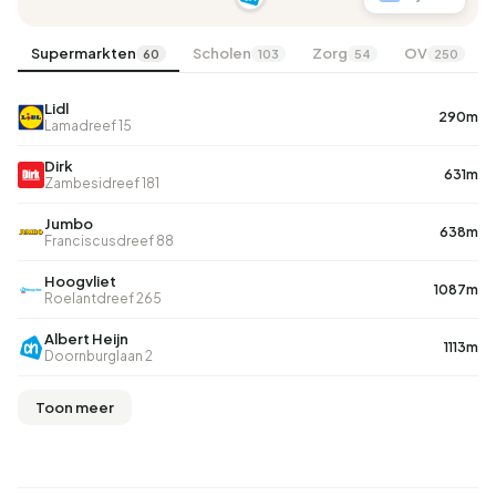
Supermarkten
Scholen
Zorg
OV
60
103
54
250
Lidl
290m
Lamadreef 15
Dirk
631m
Zambesidreef 181
Jumbo
638m
Franciscusdreef 88
Hoogvliet
1087m
Roelantdreef 265
Albert Heijn
1113m
Doornburglaan 2
Toon meer