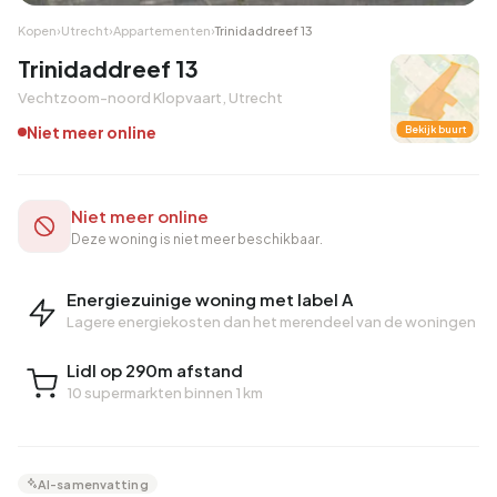
Kopen
›
Utrecht
›
Appartementen
›
Trinidaddreef 13
Trinidaddreef 13
Vechtzoom-noord Klopvaart, Utrecht
Niet meer online
Bekijk buurt
Niet meer online
Deze woning is niet meer beschikbaar.
Energiezuinige woning met label A
Lagere energiekosten dan het merendeel van de woningen
Lidl op 290m afstand
10 supermarkten binnen 1 km
AI-samenvatting