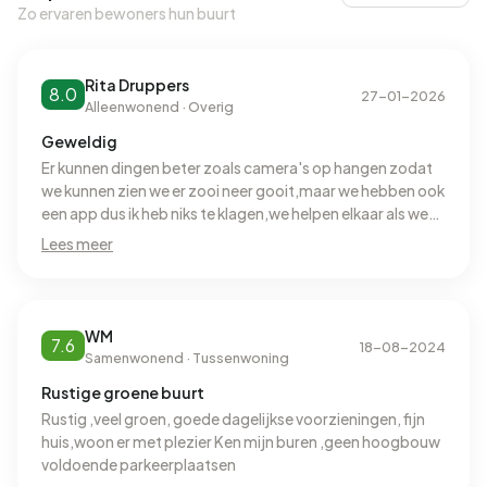
Zo ervaren bewoners hun buurt
Rita Druppers
8.0
27-01-2026
Alleenwonend · Overig
Geweldig
Er kunnen dingen beter zoals camera's op hangen zodat
we kunnen zien we er zooi neer gooit,maar we hebben ook
een app dus ik heb niks te klagen,we helpen elkaar als we
da t kunnen
Lees meer
WM
7.6
18-08-2024
Samenwonend · Tussenwoning
Rustige groene buurt
Rustig ,veel groen, goede dagelijkse voorzieningen, fijn
huis,woon er met plezier Ken mijn buren ,geen hoogbouw
voldoende parkeerplaatsen