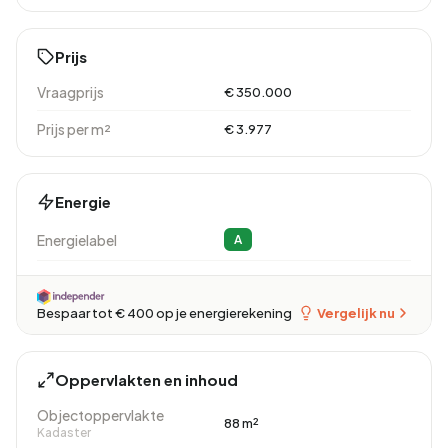
Prijs
Vraagprijs
€ 350.000
Prijs per m²
€ 3.977
Energie
Energielabel
A
Vergelijk nu
Bespaar tot € 400 op je energierekening
Oppervlakten en inhoud
Objectoppervlakte
88 m²
Kadaster