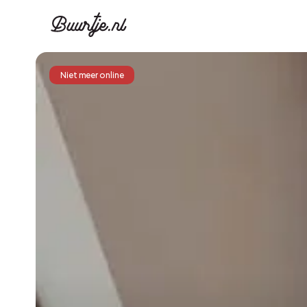
Niet meer online
Ontdek Ams
Ontd
Grachtengordel, J
Gracht
Koopwoningen
Huu
Appartementen
Appar