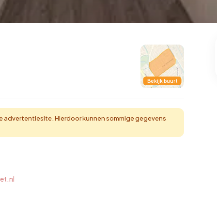
101
8
25
322
83
oning
2-onder-1-kap
Kamers
Vrijstaand
Bekijk buurt
e advertentiesite. Hierdoor kunnen sommige gegevens
et.nl