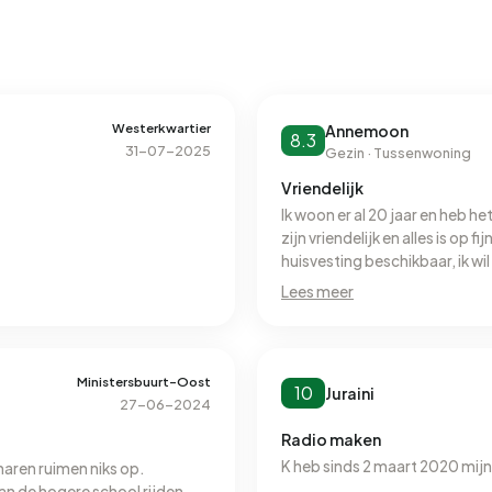
Westerkwartier
Annemoon
8.3
31-07-2025
Gezin · Tussenwoning
Vriendelijk
Ik woon er al 20 jaar en heb h
zijn vriendelijk en alles is op f
huisvesting beschikbaar, ik wi
ouders) maar aan een woning k
Lees meer
Ministersbuurt-Oost
10
Juraini
27-06-2024
Radio maken
K heb sinds 2 maart 2020 mijn
naren ruimen niks op.
 van de hogere school rijden