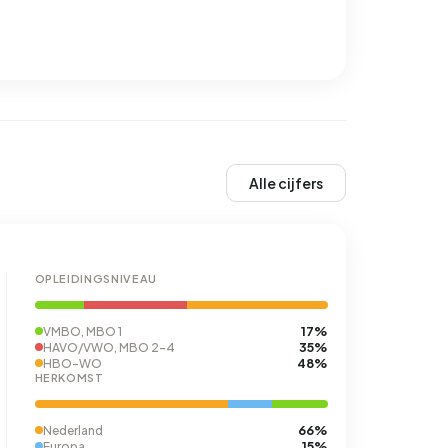
Alle cijfers
OPLEIDINGSNIVEAU
17%
VMBO, MBO 1
35%
HAVO/VWO, MBO 2-4
48%
HBO-WO
HERKOMST
66%
Nederland
15%
Europa