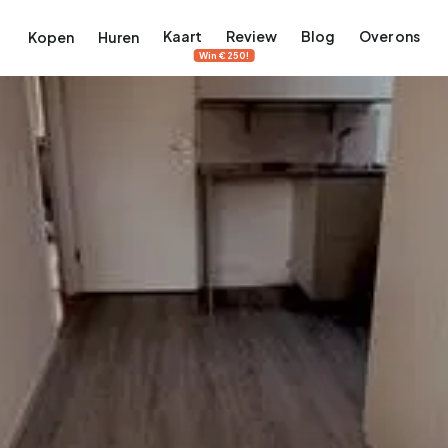
Kaart
Review
Blog
Over ons
Kopen
Huren
Win €250!
terdam
ek Amsterdam
ordaan, De Pijp en meer
engordel, Jordaan, De Pijp en meer
 in Amsterdam
rwoningen in Amsterdam
Bekijk op de kaart
Bekijk op de kaart
5.683
2.387
456
65
386
tementen
Studio's
Studio's
Tussenwoning
Tussenwoning