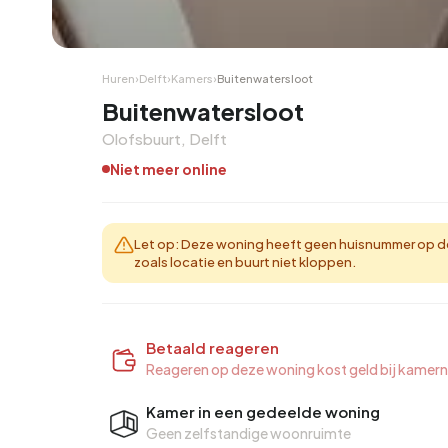
Hoekwoning
Hoekw
Huren
›
Delft
›
Kamers
›
Buitenwatersloot
Buitenwatersloot
Olofsbuurt, Delft
Niet meer online
Let op: Deze woning heeft geen huisnummer op d
zoals locatie en buurt niet kloppen.
Betaald reageren
Reageren op deze woning kost geld bij kamern
Kamer in een gedeelde woning
Geen zelfstandige woonruimte