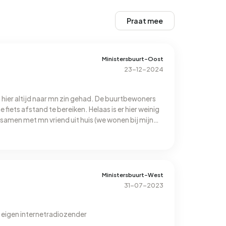
Praat mee
Ministersbuurt-Oost
23-12-2024
et hier altijd naar mn zin gehad. De buurtbewoners
ijne fiets afstand te bereiken. Helaas is er hier weinig
l samen met mn vriend uit huis (we wonen bij mijn
om je hier niet helaas.
Ministersbuurt-West
31-07-2023
 eigen internetradiozender