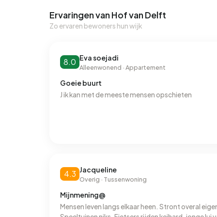
Ervaringen van Hof van Delft
Zo ervaren bewoners hun wijk
Eva soejadi
8.0
Alleenwonend · Appartement
Goeie buurt
J ik kan met de meeste mensen opschieten
Jacqueline
4.3
Overig · Tussenwoning
Mijnmening@
Mensen leven langs elkaar heen. Stront overal eige
Speeltuinen niks. Fietsers rijden keihard, jonge lui