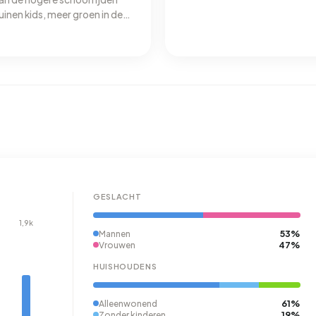
uinen kids, meer groen in de
hond opruimen‼️ En een
GESLACHT
1,9k
53%
Mannen
47%
Vrouwen
HUISHOUDENS
61%
Alleenwonend
19%
Zonder kinderen