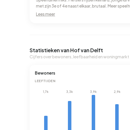
met zijn 3e of 4e naast elkaar, brutaal. Meer speelt
wijk, en dat de honden eigenaren hun shit van hun 
Lees meer
glimlach kost niks
Statistieken van Hof van Delft
Cijfers over bewoners, leefbaarheid en woningmarkt
Bewoners
LEEFTIJDEN
1,7k
3,3k
3,9k
2,9k