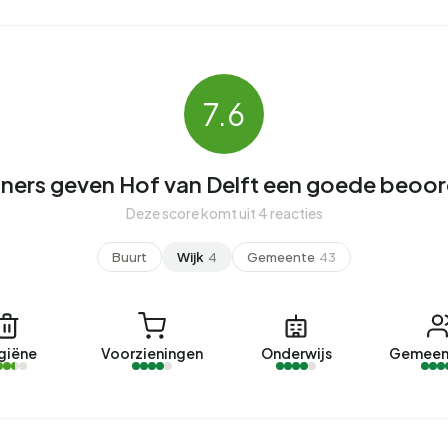
7.6
ers geven Hof van Delft een goede beoor
Deze score komt uit 4 reacties
Buurt
Wijk
4
Gemeente
43
giëne
Voorzieningen
Onderwijs
Gemeen