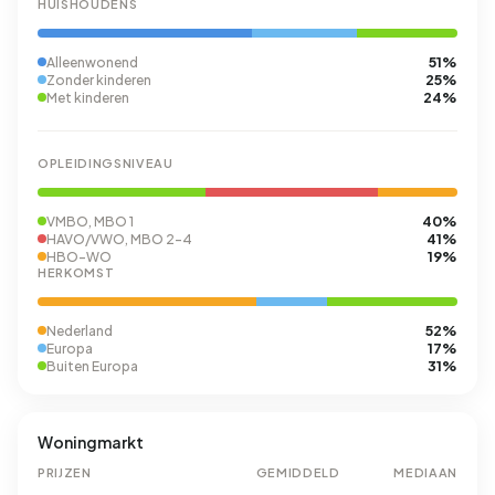
HUISHOUDENS
51%
Alleenwonend
25%
Zonder kinderen
24%
Met kinderen
OPLEIDINGSNIVEAU
40%
VMBO, MBO 1
41%
HAVO/VWO, MBO 2-4
19%
HBO-WO
HERKOMST
52%
Nederland
17%
Europa
31%
Buiten Europa
Woningmarkt
PRIJZEN
GEMIDDELD
MEDIAAN