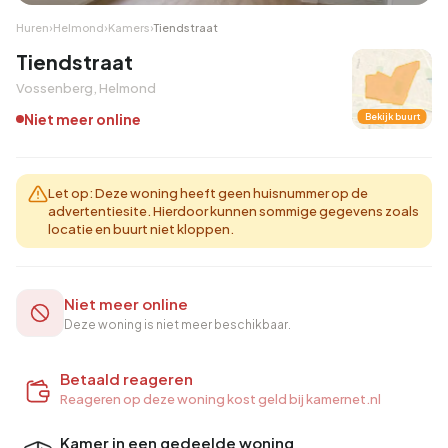
Huren
›
Helmond
›
Kamers
›
Tiendstraat
Tiendstraat
Vossenberg, Helmond
Niet meer online
Bekijk buurt
Let op: Deze woning heeft geen huisnummer op de
advertentiesite. Hierdoor kunnen sommige gegevens zoals
locatie en buurt niet kloppen.
Niet meer online
Deze woning is niet meer beschikbaar.
Betaald reageren
Reageren op deze woning kost geld bij kamernet.nl
Kamer in een gedeelde woning