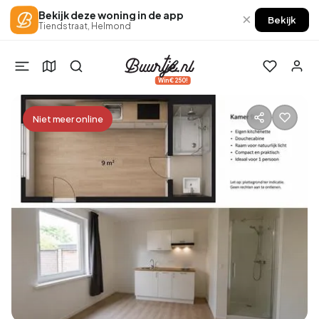
Bekijk deze woning in de app
×
Bekijk
Tiendstraat, Helmond
Win €250!
Niet meer online