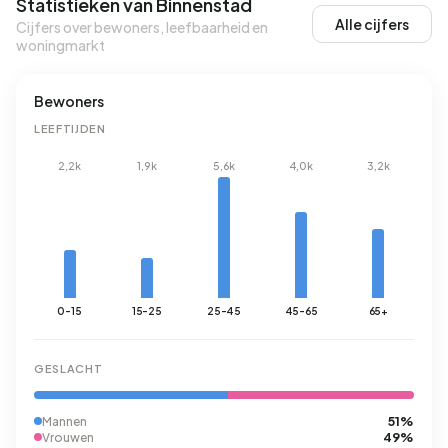
Statistieken van Binnenstad
Alle cijfers
Cijfers over bewoners, leefbaarheid en
woningmarkt
Bewoners
LEEFTIJDEN
2,2k
1,9k
5,6k
4,0k
3,2k
0-15
15-25
25-45
45-65
65+
GESLACHT
51%
Mannen
49%
Vrouwen