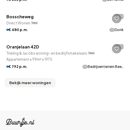
Betaald reageren
Bosscheweg
-
Direct Wonen
1 bron
-
€ 480 p.m.
Donk
Oranjelaan 42D
-
Trieling & Jacobs woning- en bedrijfsmakelaars
1 bron
Appartement
•
99m²
•
1975
-
€ 792 p.m.
Bedrijventerrein Bee…
Bekijk meer woningen