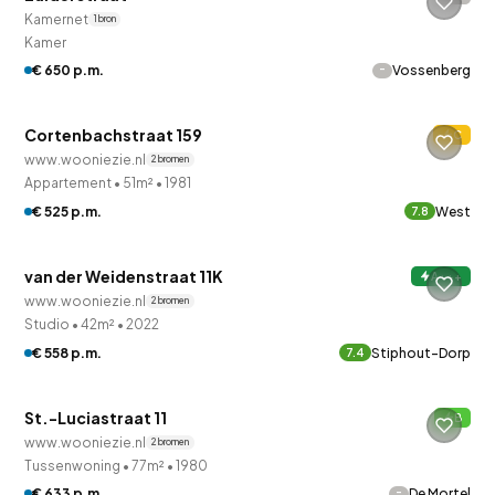
14 uur geleden ontdekt
Kamernet
1 bron
QUICKLANE™
Kamer
-
€ 650 p.m.
Vossenberg
Woningcorporatie
Cortenbachstraat 159
C
www.wooniezie.nl
2 bronnen
Appartement
•
51m²
•
1981
QUICKLANE™
€ 525 p.m.
West
7.8
Woningcorporatie
van der Weidenstraat 11K
A+++
16 uur geleden ontdekt
www.wooniezie.nl
2 bronnen
Studio
•
42m²
•
2022
QUICKLANE™
€ 558 p.m.
Stiphout-Dorp
7.4
Woningcorporatie
St.-Luciastraat 11
B
www.wooniezie.nl
2 bronnen
QUICKLANE™
Tussenwoning
•
77m²
•
1980
-
€ 633 p.m.
De Mortel