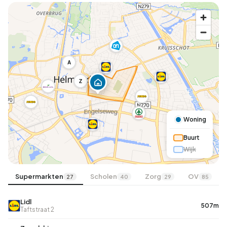
A
Z
Woning
Buurt
Wijk
Supermarkten
Scholen
Zorg
OV
27
40
29
85
Lidl
507m
Taftstraat 2