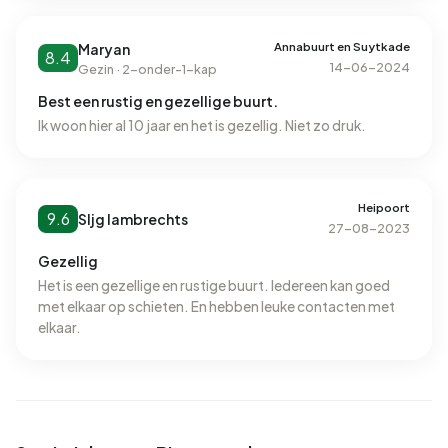
Annabuurt en Suytkade
Maryan
8.4
14-06-2024
Gezin · 2-onder-1-kap
Best een rustig en gezellige buurt.
Ik woon hier al 10 jaar en het is gezellig. Niet zo druk.
Heipoort
9.6
Sljg lambrechts
27-08-2023
Gezellig
Het is een gezellige en rustige buurt. Iedereen kan goed
met elkaar op schieten. En hebben leuke contacten met
elkaar.