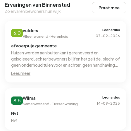
Ervaringen van Binnenstad
Praat mee
Zo ervaren bewoners hun wijk
Leonardus
vulders
6.0
07-02-2026
Alleenwonend · Herenhuis
afvoerpuje gemeente
Huizen worden aan buitenkant gerenoveerd en
geisoleeerd, echter bewoners blijfen het zelfde , slecht of
geen onderhoud tuien voor en achter. geen handhaving
afval
Lees meer
Leonardus
Wilma
8.5
14-09-2025
Samenwonend · Tussenwoning
Nvt
Nvt