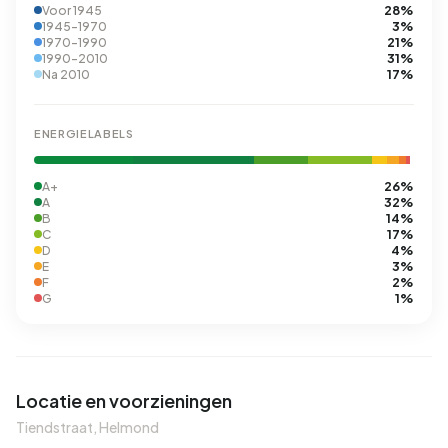
28%
Voor 1945
3%
1945-1970
21%
1970-1990
31%
1990-2010
17%
Na 2010
ENERGIELABELS
26%
A+
32%
A
14%
B
17%
C
4%
D
3%
E
2%
F
1%
G
Locatie en voorzieningen
Tiendstraat, Helmond