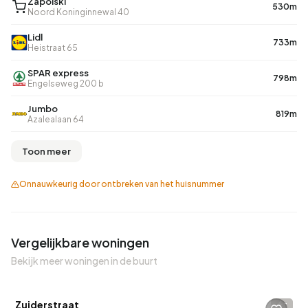
Zapolski
530m
Noord Koninginnewal 40
Lidl
733m
Heistraat 65
SPAR express
798m
Engelseweg 200 b
Jumbo
819m
Azalealaan 64
Toon meer
Onnauwkeurig door ontbreken van het huisnummer
Vergelijkbare woningen
Bekijk meer woningen in de buurt
Betaald reageren
Zuiderstraat
-