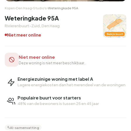
Kopen
›
Den Haag
›
Studio's
›
Weteringkade 95A
Weteringkade 95A
Rivierenbuurt-Zuid, Den Haag
Niet meer online
Bekijk buurt
Niet meer online
Deze woning is niet meer beschikbaar.
Energiezuinige woning met label A
Lagere energiekosten dan het merendeel van de woningen
Populaire buurt voor starters
48% van de bewoners is tussen 25 en 45 jaar
AI-samenvatting