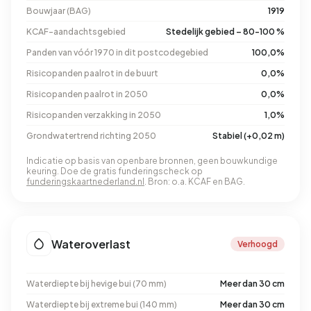
Bouwjaar (BAG)
1919
KCAF-aandachtsgebied
Stedelijk gebied – 80-100 %
Panden van vóór 1970 in dit postcodegebied
100,0%
Risicopanden paalrot in de buurt
0,0%
Risicopanden paalrot in 2050
0,0%
Risicopanden verzakking in 2050
1,0%
Grondwatertrend richting 2050
Stabiel (+0,02 m)
Indicatie op basis van openbare bronnen, geen bouwkundige
keuring. Doe de gratis funderingscheck op
funderingskaartnederland.nl
. Bron: o.a. KCAF en BAG.
Wateroverlast
Verhoogd
Waterdiepte bij hevige bui (70 mm)
Meer dan 30 cm
Waterdiepte bij extreme bui (140 mm)
Meer dan 30 cm