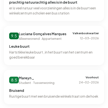
prachtig natuurachtig alles is in de buurt
er is veel natuur veel voorzieningen alles is in de buurt een
winkelcentrum scholen een bus station
Valkenboskwartier
Luciana Gonçalves Marques
9.5
12-03-2026
Alleenwonend · Appartement
Leuke buurt
Hartstikke leuke buurt , in het buurt van het centrum en
goed bereikbaar
Voorhout
Mareyn _
8.5
24-02-2026
Student · Tussenwoning
Bruisend
Rustige buurt met een bruisende winkelstraat om de hoek