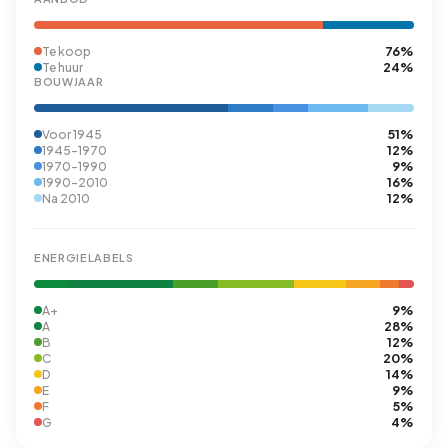
76%
Te koop
24%
Te huur
BOUWJAAR
51%
Voor 1945
12%
1945-1970
9%
1970-1990
16%
1990-2010
12%
Na 2010
ENERGIELABELS
9%
A+
28%
A
12%
B
20%
C
14%
D
9%
E
5%
F
4%
G