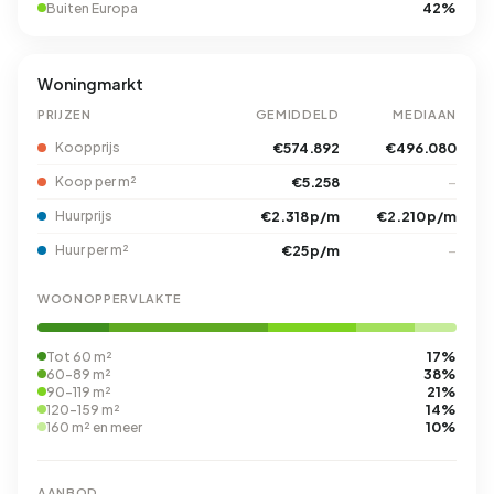
42%
Buiten Europa
Woningmarkt
PRIJZEN
GEMIDDELD
MEDIAAN
Koopprijs
€574.892
€496.080
Koop per m²
€5.258
–
Huurprijs
€2.318 p/m
€2.210 p/m
Huur per m²
€25 p/m
–
WOONOPPERVLAKTE
17%
Tot 60 m²
38%
60-89 m²
21%
90-119 m²
14%
120-159 m²
10%
160 m² en meer
AANBOD