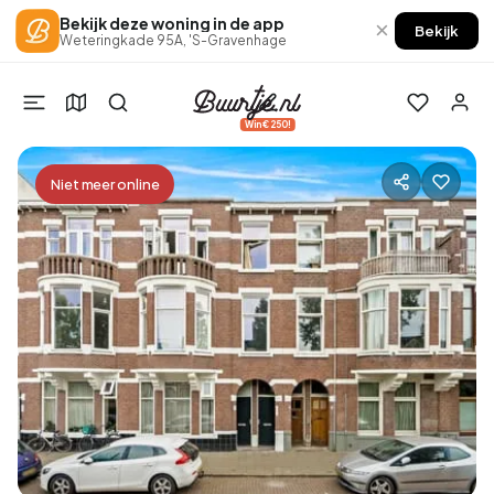
Bekijk deze woning in de app
×
Bekijk
Weteringkade 95A, 'S-Gravenhage
Win €250!
Niet meer online