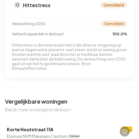
Hittestress
Gemiddeld
Verwachting 2050
Gemiddeld
Verhard oppervlak in de buurt
100,0%
Hittestress is de mate waarin het in de directe omgeving op
warme dagen extra opwarmt: veel steen, asfalt en weinig groen
houden warmte vast, waardoor het er merkbaar warmer
aanvoelt dan buiten de bebouwing. De verwachting voor 2050
gaat uit van het hoge klimaatscenario. Bron:
Klimaateffectatlas.
Vergelijkbare woningen
Bekijk meer woningen in de buurt
QUICKLANE™
Korte Houtstraat 11A
C
Elzenaar NVM Makelaars Centrum
2 bronnen