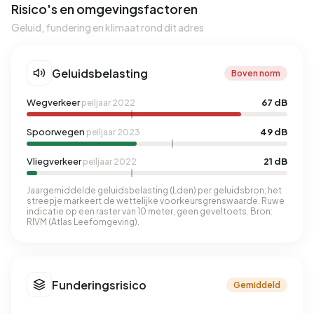
Risico's en omgevingsfactoren
Geluid, fundering en klimaat rond dit adres
Geluidsbelasting
Boven norm
Wegverkeer
67 dB
peiljaar 2022
Spoorwegen
49 dB
peiljaar 2023
Vliegverkeer
21 dB
peiljaar 2022
Jaargemiddelde geluidsbelasting (Lden) per geluidsbron; het
streepje markeert de wettelijke voorkeursgrenswaarde. Ruwe
indicatie op een raster van 10 meter, geen geveltoets. Bron:
RIVM (Atlas Leefomgeving).
Funderingsrisico
Gemiddeld