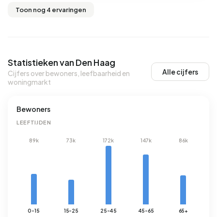
Toon nog 4 ervaringen
Statistieken van Den Haag
Alle cijfers
Cijfers over bewoners, leefbaarheid en
woningmarkt
Bewoners
LEEFTIJDEN
89k
73k
172k
147k
86k
0-15
15-25
25-45
45-65
65+