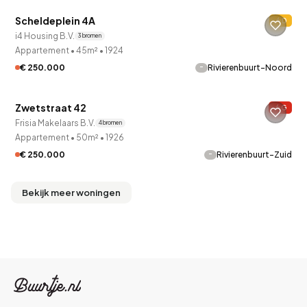
Scheldeplein 4A
D
i4 Housing B.V.
3 bronnen
Appartement
•
45m²
•
1924
-
€ 250.000
Rivierenbuurt-Noord
QUICKLANE™
Zwetstraat 42
G
Frisia Makelaars B.V.
4 bronnen
Appartement
•
50m²
•
1926
-
€ 250.000
Rivierenbuurt-Zuid
Bekijk meer woningen