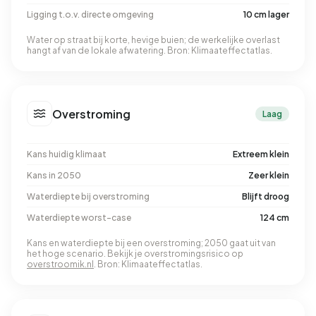
Ligging t.o.v. directe omgeving
10 cm lager
Water op straat bij korte, hevige buien; de werkelijke overlast
hangt af van de lokale afwatering. Bron: Klimaateffectatlas.
Overstroming
Laag
Kans huidig klimaat
Extreem klein
Kans in 2050
Zeer klein
Waterdiepte bij overstroming
Blijft droog
Waterdiepte worst-case
124 cm
Kans en waterdiepte bij een overstroming; 2050 gaat uit van
het hoge scenario. Bekijk je overstromingsrisico op
overstroomik.nl
. Bron: Klimaateffectatlas.