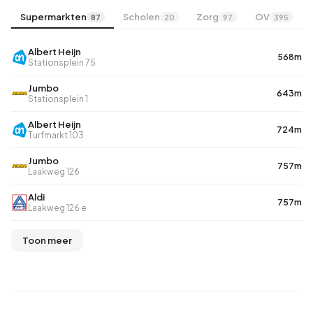
Supermarkten
Scholen
Zorg
OV
87
20
97
395
Albert Heijn
568m
Stationsplein 75
Jumbo
643m
Stationsplein 1
Albert Heijn
724m
Turfmarkt 103
Jumbo
757m
Laakweg 126
Aldi
757m
Laakweg 126 e
Toon meer