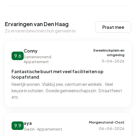
Ervaringen van Den Haag
Praat mee
Zo ervaren bewoners hun gemeente
Sweelinckplein en
Conny
omgeving
9.6
Samenwonend ·
11-04-2026
Appartement
Fantastische buurt met veel faciliteiten op
loopafstand
Heerlijk wonen. Vlakbij zee, centrum en winkels . Veel
keuze in scholen. Goede gemeenschapszin. Straatfeest
etc
Morgenstond-Oost
aya
9.9
06-04-2026
Gezin · Appartement