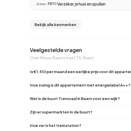
Verzeker je huis en spullen
Bekijk alle kenmerken
Veelgestelde vragen
Over Nieuw Baarnstraat 7A, Baarn
Is €1.510 per maand een eerlijke prijs voor dit appar
Hoe zuinig is dit appartement met energielabel A++?
Wat is de buurt Transvaal in Baarn voor een wijk?
Zijn er supermarkten in de buurt?
Hoe ver is het treinstation?