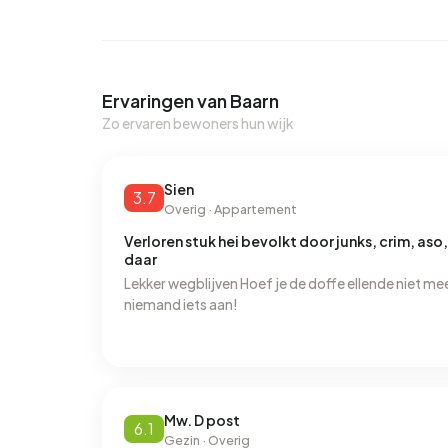
Ervaringen van Baarn
Zo ervaren bewoners hun wijk
Sien
3.7
Overig · Appartement
Verloren stuk hei bevolkt door junks, crim, aso,
daar
Lekker wegblijven Hoef je de doffe ellende niet mee 
niemand iets aan!
Mw. D post
6.1
Gezin · Overig