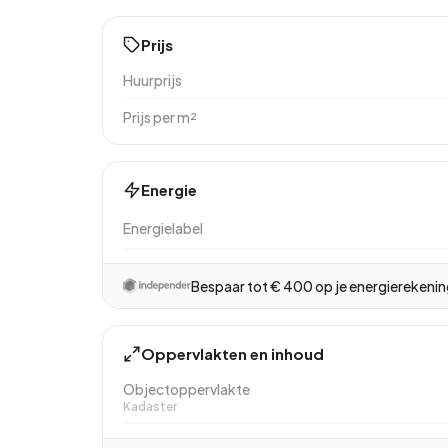
Prijs
Huurprijs
Prijs per m²
Energie
Energielabel
Bespaar tot € 400 op je energierekeni
Oppervlakten en inhoud
Objectoppervlakte
Kadaster