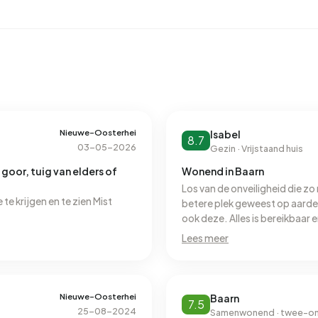
Nieuwe-Oosterhei
Isabel
8.7
03-05-2026
Gezin · Vrijstaand huis
 goor, tuig van elders of
Wonend in Baarn
Los van de onveiligheid die zo
te krijgen en te zien Mist
betere plek geweest op aarde o
ook deze. Alles is bereikbaar e
prachtig!
Lees meer
Nieuwe-Oosterhei
Baarn
7.5
25-08-2024
Samenwonend · twee-o