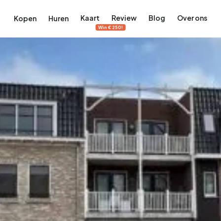
Kaart
Review
Blog
Over ons
Kopen
Huren
Win €250!
terdam
ek Amsterdam
ordaan, De Pijp en meer
engordel, Jordaan, De Pijp en meer
 in Amsterdam
rwoningen in Amsterdam
Bekijk op de kaart
Bekijk op de kaart
5.637
2.459
459
63
371
tementen
Studio's
Studio's
Tussenwoning
Tussenwoning