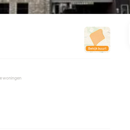
99
8
25
312
85
oning
2-onder-1-kap
Kamers
Vrijstaand
Bekijk buurt
de woningen