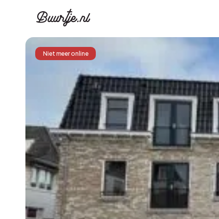
Niet meer online
Ontdek Ams
Ontd
Grachtengordel, J
Gracht
Koopwoningen
Huu
Appartementen
Appar