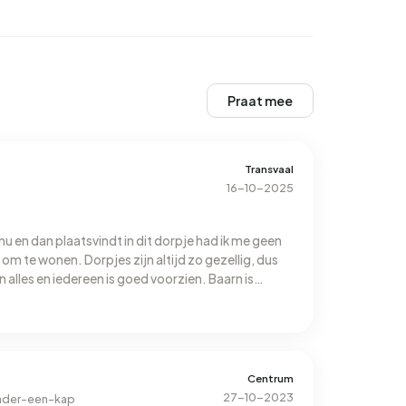
Praat mee
Transvaal
16-10-2025
 nu en dan plaatsvindt in dit dorpje had ik me geen
m te wonen. Dorpjes zijn altijd zo gezellig, dus
n alles en iedereen is goed voorzien. Baarn is
Centrum
27-10-2023
nder-een-kap