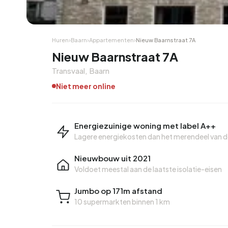
Hoekwoning
Hoekw
Huren
›
Baarn
›
Appartementen
›
Nieuw Baarnstraat 7A
Nieuw Baarnstraat 7A
Transvaal, Baarn
Niet meer online
Energiezuinige woning met label A++
Lagere energiekosten dan het merendeel van 
Nieuwbouw uit 2021
Voldoet meestal aan de laatste isolatie-eisen
Jumbo op 171m afstand
10 supermarkten binnen 1 km