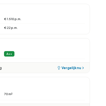
€ 1.510 p.m.
€ 22 p.m.
A++
ng
Vergelijk nu
70 m²