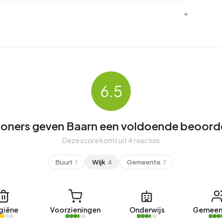
6.5
oners geven Baarn een voldoende beoorde
Deze score komt uit 4 reacties
Buurt
1
Wijk
4
Gemeente
7
giëne
Voorzieningen
Onderwijs
Gemeen