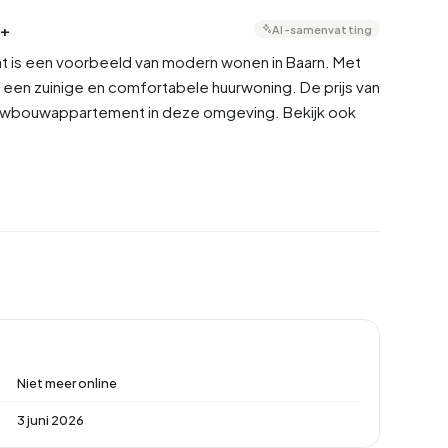
++
AI-samenvatting
at is een voorbeeld van modern wonen in Baarn. Met
een zuinige en comfortabele huurwoning. De prijs van
euwbouwappartement in deze omgeving. Bekijk ook
Niet meer online
3 juni 2026