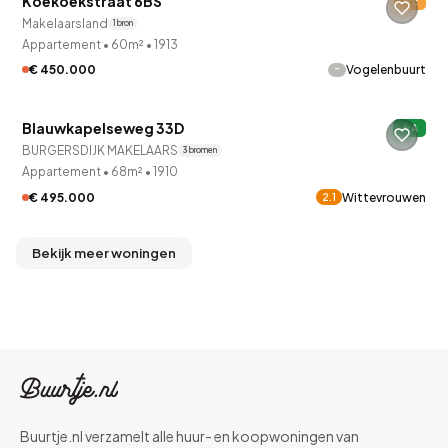
Koekoekstraat 6BS
E
Makelaarsland
1 bron
Appartement
•
60m²
•
1913
-
€ 450.000
Vogelenbuurt
QUICKLANE™
Blauwkapelseweg 33D
A
BURGERSDIJK MAKELAARS
3 bronnen
Appartement
•
68m²
•
1910
€ 495.000
Wittevrouwen
2.1
Bekijk meer woningen
Buurtje.nl verzamelt alle huur- en koopwoningen van