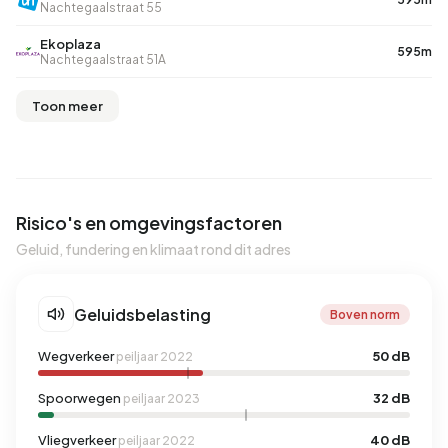
Nachtegaalstraat 55
Ekoplaza
595m
Nachtegaalstraat 51A
Toon meer
Risico's en omgevingsfactoren
Geluid, fundering en klimaat rond dit adres
Geluidsbelasting
Boven norm
Wegverkeer
50 dB
peiljaar 2022
Spoorwegen
32 dB
peiljaar 2023
Vliegverkeer
40 dB
peiljaar 2022