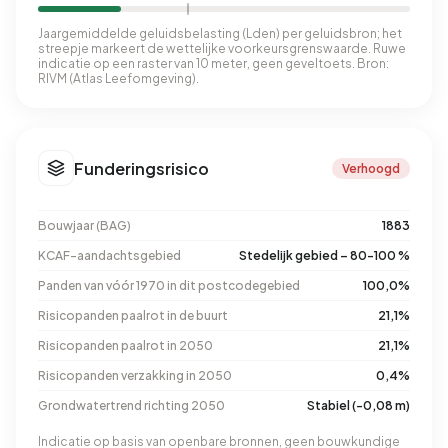
Jaargemiddelde geluidsbelasting (Lden) per geluidsbron; het
streepje markeert de wettelijke voorkeursgrenswaarde. Ruwe
indicatie op een raster van 10 meter, geen geveltoets. Bron:
RIVM (Atlas Leefomgeving).
Funderingsrisico
Verhoogd
Bouwjaar (BAG)
1883
KCAF-aandachtsgebied
Stedelijk gebied – 80-100 %
Panden van vóór 1970 in dit postcodegebied
100,0%
Risicopanden paalrot in de buurt
21,1%
Risicopanden paalrot in 2050
21,1%
Risicopanden verzakking in 2050
0,4%
Grondwatertrend richting 2050
Stabiel (-0,08 m)
Indicatie op basis van openbare bronnen, geen bouwkundige