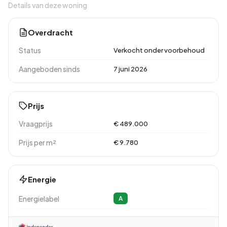
Details van deze woning
Overdracht
Status
Verkocht onder voorbehoud
Aangeboden sinds
7 juni 2026
Prijs
Vraagprijs
€ 489.000
Prijs per m²
€ 9.780
Energie
Energielabel
A