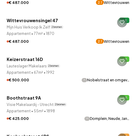
€ 487.000
Wittevrouwen
2.1
QUICKLANE™
Wittevrouwensingel 47
A
Mijn Huis Verkoop Ik Zelf
2 bronnen
Appartement
•
77m²
•
1870
€ 487.000
Wittevrouwen
2.1
QUICKLANE™
Keizerstraat 16D
B
Verkocht onder voorbehoud
Lauteslager Makelaars
2 bronnen
Appartement
•
67m²
•
1992
-
€ 500.000
Nobelstraat en omgev…
QUICKLANE™
Boothstraat 9A
B
Visie Makelaardij - Utrecht
2 bronnen
Appartement
•
55m²
•
1898
-
€ 425.000
Domplein, Neude, Jan…