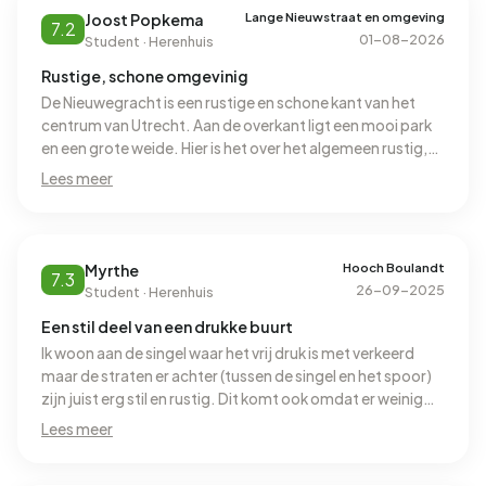
Lange Nieuwstraat en omgeving
Joost Popkema
7.2
01-08-2026
Student · Herenhuis
Rustige, schone omgevinig
De Nieuwegracht is een rustige en schone kant van het
centrum van Utrecht. Aan de overkant ligt een mooi park
en een grote weide. Hier is het over het algemeen rustig,
soms helaas niet heel schoon. Op de wandelpaden liggen
Lees meer
op sommige plekken erg veel sigaretten. De buurt is erg
goed bereikbaar op de fiets en te voet. De auto is niet aan
te raden, hoewel de Nieuwegracht in vergelijking met de
Oudegracht en Twijnstraat veel makkelijker is voor auto's.
Hooch Boulandt
Myrthe
7.3
26-09-2025
Student · Herenhuis
Een stil deel van een drukke buurt
Ik woon aan de singel waar het vrij druk is met verkeerd
maar de straten er achter (tussen de singel en het spoor)
zijn juist erg stil en rustig. Dit komt ook omdat er weinig
voorzieningen zijn in dit deel. Wel kan je makkelijk lopend
Lees meer
alle nodige winkels bereiken. Door de weinige cafe’s in
deze straten is we weinig gemeensschapszin. De stille