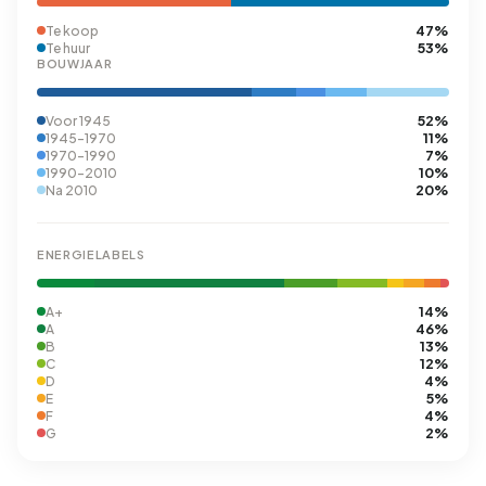
47%
Te koop
53%
Te huur
BOUWJAAR
52%
Voor 1945
11%
1945-1970
7%
1970-1990
10%
1990-2010
20%
Na 2010
ENERGIELABELS
14%
A+
46%
A
13%
B
12%
C
4%
D
5%
E
4%
F
2%
G