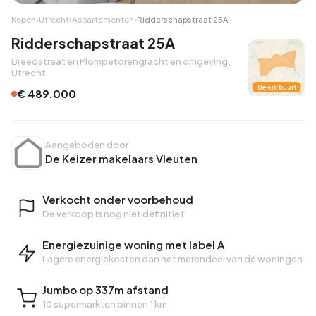
Kopen
›
Utrecht
›
Appartementen
›
Ridderschapstraat 25A
Ridderschapstraat 25A
Breedstraat en Plompetorengracht en omgeving,
Utrecht
Bekijk buurt
€ 489.000
Aangeboden door
De Keizer makelaars Vleuten
Verkocht onder voorbehoud
De verkoop is nog niet definitief
Energiezuinige woning met label A
Lagere energiekosten dan het merendeel van de woningen
Jumbo op 337m afstand
10 supermarkten binnen 1 km