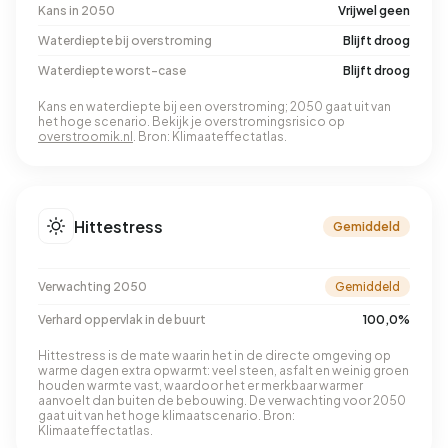
Kans in 2050
Vrijwel geen
Waterdiepte bij overstroming
Blijft droog
Waterdiepte worst-case
Blijft droog
Kans en waterdiepte bij een overstroming; 2050 gaat uit van
het hoge scenario. Bekijk je overstromingsrisico op
overstroomik.nl
. Bron: Klimaateffectatlas.
Hittestress
Gemiddeld
Verwachting 2050
Gemiddeld
Verhard oppervlak in de buurt
100,0%
Hittestress is de mate waarin het in de directe omgeving op
warme dagen extra opwarmt: veel steen, asfalt en weinig groen
houden warmte vast, waardoor het er merkbaar warmer
aanvoelt dan buiten de bebouwing. De verwachting voor 2050
gaat uit van het hoge klimaatscenario. Bron:
Klimaateffectatlas.