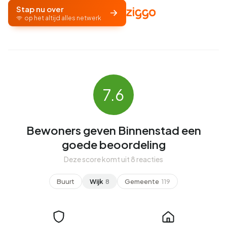
Stap nu over
op het altijd alles netwerk
7.6
Bewoners geven Binnenstad een
goede beoordeling
Deze score komt uit 8 reacties
Buurt
Wijk
8
Gemeente
119