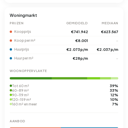
Woningmarkt
PRIJZEN
GEMIDDELD
MEDIAAN
Koopprijs
€741.942
€623.567
Koop per m²
€8.001
–
Huurprijs
€2.073 p/m
€2.037 p/m
Huur per m²
€28 p/m
–
WOONOPPERVLAKTE
39%
Tot 60 m²
33%
60-89 m²
12%
90-119 m²
10%
120-159 m²
7%
160 m² en meer
AANBOD