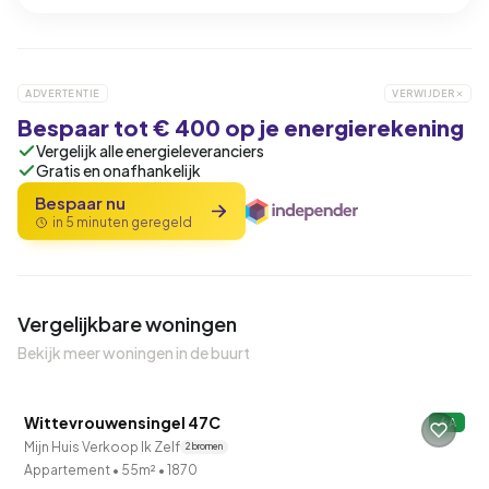
ADVERTENTIE
VERWIJDER
Bespaar tot € 400 op je energierekening
Vergelijk alle energieleveranciers
Gratis en onafhankelijk
Bespaar nu
in 5 minuten geregeld
Vergelijkbare woningen
Bekijk meer woningen in de buurt
QUICKLANE™
Wittevrouwensingel 47C
A
Mijn Huis Verkoop Ik Zelf
2 bronnen
Appartement
•
55m²
•
1870