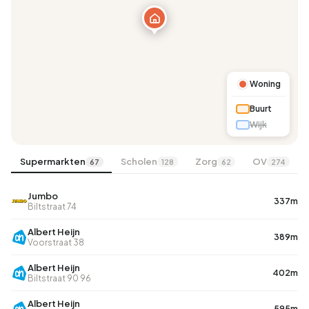
B
Woning
Buurt
Wijk
Supermarkten
Scholen
Zorg
OV
67
128
62
274
Jumbo
337m
Biltstraat 74
Albert Heijn
389m
Voorstraat 38
Albert Heijn
402m
Biltstraat 90 96
Albert Heijn
595m