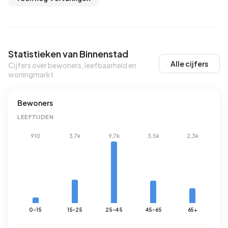
Statistieken van Binnenstad
Alle cijfers
Cijfers over bewoners, leefbaarheid en
woningmarkt
Bewoners
LEEFTIJDEN
910
3,7k
9,7k
3,5k
2,3k
0-15
15-25
25-45
45-65
65+