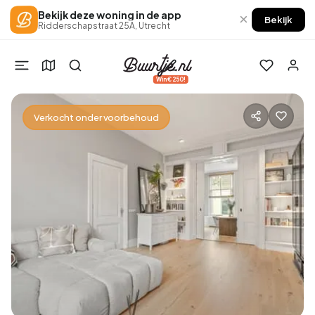
Bekijk deze woning in de app
×
Bekijk
Ridderschapstraat 25A, Utrecht
Win €250!
Verkocht onder voorbehoud