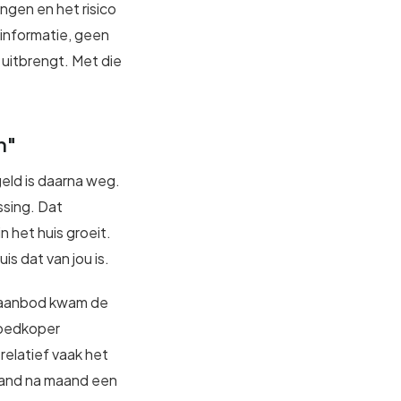
ngen en het risico
s informatie, geen
d uitbrengt. Met die
n"
geld is daarna weg.
ssing. Dat
n het huis groeit.
is dat van jou is.
opaanbod kwam de
goedkoper
relatief vaak het
aand na maand een