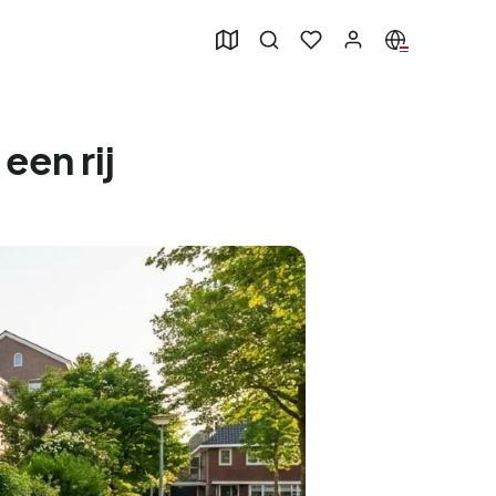
een rij
50