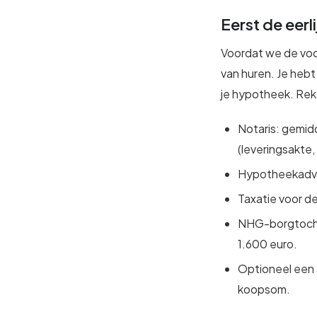
Eerst de eer
Voordat we de voo
van huren. Je hebt
je hypotheek. Re
Notaris: gemid
(leveringsakte
Hypotheekadvie
Taxatie voor de
NHG-borgtochtp
1.600 euro.
Optioneel een 
koopsom.