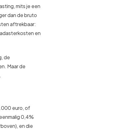
sting, mits je een
ager dan de bruto
ten aftrekbaar:
kadasterkosten en
g, de
en. Maar de
.
.000 euro, of
t eenmalig 0,4%
rboven), en die