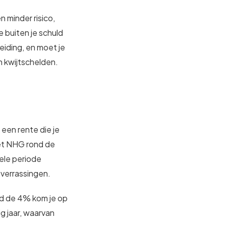
 minder risico,
 buiten je schuld
eiding, en moet je
 kwijtschelden.
 een rente die je
met NHG rond de
hele periode
 verrassingen.
nd de 4% kom je op
g jaar, waarvan