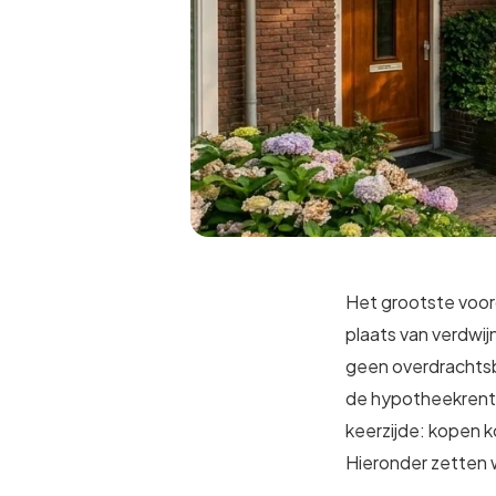
Hoekwoning
Hoekw
Het grootste voor
plaats van verdwijn
geen overdrachtsb
de hypotheekrente
keerzijde: kopen k
Hieronder zetten we