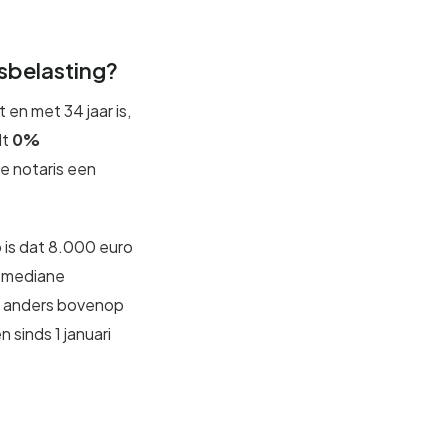
tsbelasting?
 en met 34 jaar is,
lt
0%
e notaris een
 is dat 8.000 euro
ke mediane
je anders bovenop
 sinds 1 januari