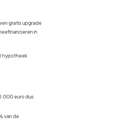
een gratis upgrade
meefinancieren in
ét hypotheek
00.000 euro dus
% van de