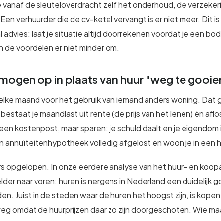
 vanaf de sleuteloverdracht zelf het onderhoud, de verzekeri
 Een verhuurder die de cv-ketel vervangt is er niet meer. Dit i
al advies: laat je situatie altijd doorrekenen voordat je een bo
jn de voordelen er niet minder om.
mogen op in plaats van huur "weg te gooie
e elke maand voor het gebruik van iemand anders woning. Dat 
bestaat je maandlast uit rente (de prijs van het lenen) én aflo
geen kostenpost, maar sparen: je schuld daalt en je eigendom i
en annuïteitenhypotheek volledig afgelost en woon je in een hu
fors opgelopen. In onze eerdere analyse van het huur- en ko
der naar voren: huren is nergens in Nederland een duidelijk 
en. Juist in de steden waar de huren het hoogst zijn, is kopen 
weg omdat de huurprijzen daar zo zijn doorgeschoten. Wie m