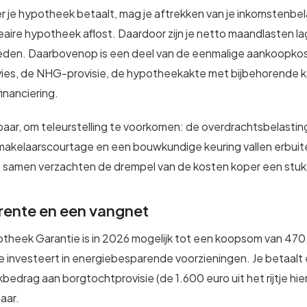
er je hypotheek betaalt, mag je aftrekken van je inkomstenbela
neaire hypotheek aflost. Daardoor zijn je netto maandlasten l
den. Daarbovenop is een deel van de eenmalige aankoopkos
ies, de NHG-provisie, de hypotheekakte met bijbehorende 
financiering.
ekbaar, om teleurstelling te voorkomen: de overdrachtsbelastin
 makelaarscourtage en een bouwkundige keuring vallen erbuit
 samen verzachten de drempel van de kosten koper een stuk
rente en een vangnet
theek Garantie is in 2026 mogelijk tot een koopsom van 470
je investeert in energiebesparende voorzieningen. Je betaal
edrag aan borgtochtprovisie (de 1.600 euro uit het rijtje hie
aar.