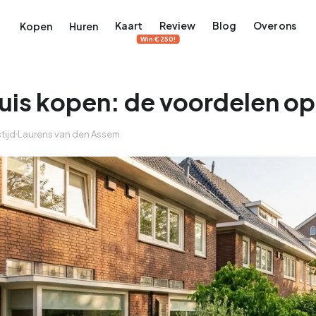
Kaart
Review
Blog
Over ons
Kopen
Huren
Win €250!
uis kopen: de voordelen op 
tijd
Laurens van den Assem
terdam
ek Amsterdam
ordaan, De Pijp en meer
engordel, Jordaan, De Pijp en meer
 in Amsterdam
rwoningen in Amsterdam
Bekijk op de kaart
Bekijk op de kaart
5.640
2.471
460
65
371
tementen
Studio's
Studio's
Tussenwoning
Tussenwoning