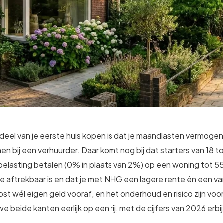
99
9
25
312
83
oning
2-onder-1-kap
Kamers
Vrijstaand
deel van je eerste huis kopen is dat je maandlasten vermoge
en bij een verhuurder. Daar komt nog bij dat starters van 18 t
elasting betalen (0% in plaats van 2%) op een woning tot 5
 aftrekbaar is en dat je met NHG een lagere rente én een van
ost wél eigen geld vooraf, en het onderhoud en risico zijn voo
 beide kanten eerlijk op een rij, met de cijfers van 2026 erbij