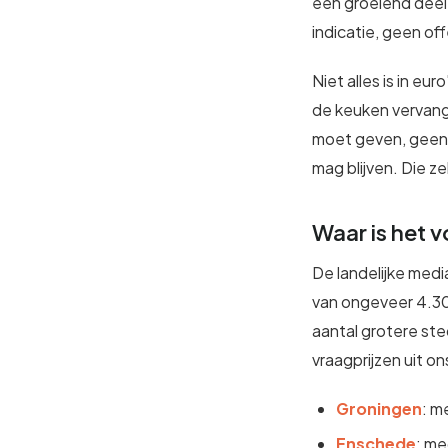
een groeiend deel a
indicatie, geen of
Niet alles is in eu
de keuken vervang
moet geven, geen c
mag blijven. Die ze
Waar is het v
De landelijke med
van ongeveer 4.300 
aantal grotere ste
vraagprijzen uit o
Groningen
: m
Enschede
: me