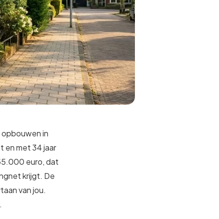
n opbouwen in
ot en met 34 jaar
55.000 euro, dat
gnet krijgt. De
rtaan van jou.
.