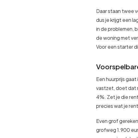
Daar staan twee vo
dus je krijgt een 
in de problemen, b
de woning met ver
Voor een starter d
Voorspelbare
Een huurprijs gaat
vastzet, doet dat 
4%. Zet je die rent
precies wat je ren
Even grof gereken
grofweg 1.900 eur