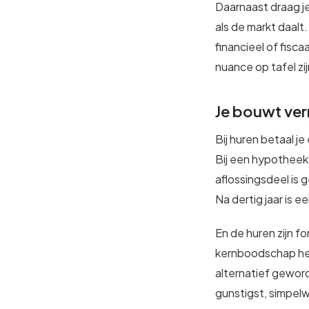
Daarnaast draag je
als de markt daalt.
financieel of fisca
nuance op tafel zi
Je bouwt ver
Bij huren betaal j
Bij een hypotheek 
aflossingsdeel is 
Na dertig jaar is e
En de huren zijn 
kernboodschap hel
alternatief geword
gunstigst, simpel