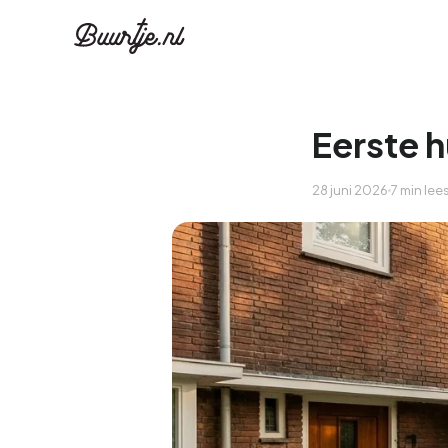
Eerste h
28 juni 2026
7 min lees
Ontdek Ams
Ontd
Grachtengordel, J
Gracht
Koopwoningen
Huu
Appartementen
Appar