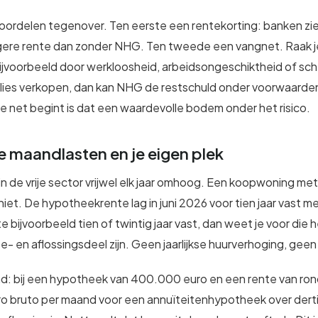
ordelen tegenover. Ten eerste een rentekorting: banken zien
lagere rente dan zonder NHG. Ten tweede een vangnet. Raak je
ijvoorbeeld door werkloosheid, arbeidsongeschiktheid of sch
lies verkopen, dan kan NHG de restschuld onder voorwaarden
ie net begint is dat een waardevolle bodem onder het risico.
 maandlasten en je eigen plek
 in de vrije sector vrijwel elk jaar omhoog. Een koopwoning met
niet. De hypotheekrente lag in juni 2026 voor tien jaar vast 
e bijvoorbeeld tien of twintig jaar vast, dan weet je voor die 
te- en aflossingsdeel zijn. Geen jaarlijkse huurverhoging, geen
d: bij een hypotheek van 400.000 euro en een rente van ro
o bruto per maand voor een annuïteitenhypotheek over derti