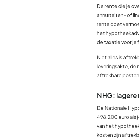
De rente die je ov
annuïteiten- of li
rente doet vermoe
het hypotheekadv
de taxatie voor je 
Niet alles is aftr
leveringsakte, de
aftrekbare posten
NHG: lagere 
De Nationale Hypo
498.200 euro als 
van het hypotheekb
kosten zijn aftrekb