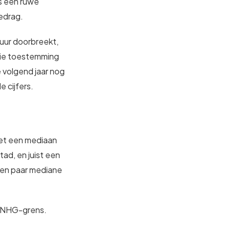
is een ruwe
bedrag.
 muur doorbreekt,
die toestemming
 volgend jaar nog
e cijfers.
met een mediaan
tad, en juist een
 Een paar mediane
de NHG-grens.