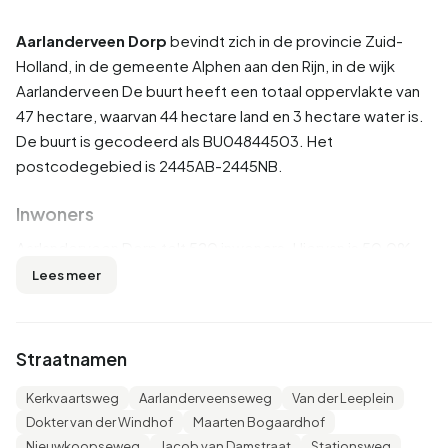
Aarlanderveen Dorp
bevindt zich in de provincie
Zuid-
Holland
, in de gemeente
Alphen aan den Rijn
, in de wijk
Aarlanderveen
De buurt heeft een totaal oppervlakte van
47 hectare, waarvan 44 hectare land en 3 hectare water is.
De buurt is gecodeerd als BU04844503. Het
postcodegebied is 2445AB-2445NB.
Inwoners
Aarlanderveen Dorp telt 520 inwoners. Hiervan is 50,0%
man en 50,0% vrouw. De meeste inwoners zijn 25 tot 45
Lees meer
jaar (27,9%). De overige leeftijden zijn 24,0% voor '45 tot
65 jaar', 23,1% voor '65 jaar of ouder', 17,3% voor '0 tot 15
jaar' en 6,7% voor '15 tot 25 jaar'. Van de inwoners is 46,2%
Straatnamen
is ongehuwd, 44,2% is gehuwd, 5,8% is gescheiden en
4,8% is verweduwd. 465 inwoners komen uit Nederland,
Kerkvaartsweg
Aarlanderveenseweg
Van der Leeplein
30 komen uit Europa en 30 komen uit landen buiten
Dokter van der Windhof
Maarten Bogaardhof
Europa.
Nieuwkoopseweg
Jacob van Damstraat
Stationsweg