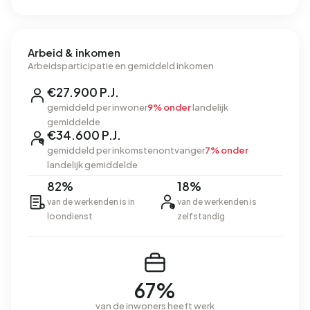
Arbeid & inkomen
Arbeidsparticipatie en gemiddeld inkomen
€27.900 P.J.
gemiddeld per inwoner
9% onder
landelijk
gemiddelde
€34.600 P.J.
gemiddeld per inkomstenontvanger
7% onder
landelijk gemiddelde
82%
18%
van de werkenden is in
van de werkenden is
loondienst
zelfstandig
67%
van de inwoners heeft werk