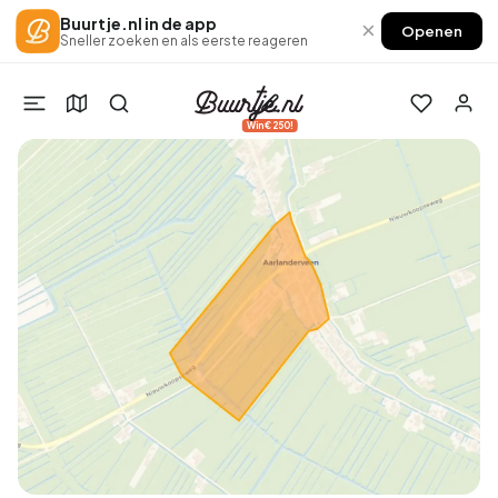
Buurtje.nl in de app
×
Openen
Sneller zoeken en als eerste reageren
Win €250!