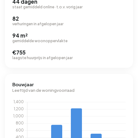
44 dagen
staat gemiddeld online · t.o.v. vorig jaar
82
verhuringen in afgelopen jaar
94 m²
gemiddelde woonoppervlakte
€755
laagste huurprijs in afgelopen jaar
Bouwjaar
Leeftijd van de woningvoorraad