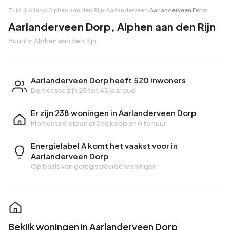
Zuid-Holland
›
Alphen aan den Rijn
›
Aarlanderveen
›
Aarlanderveen Dorp
Aarlanderveen Dorp, Alphen aan den Rijn
Buurt in Alphen aan den Rijn
Aarlanderveen Dorp heeft 520 inwoners
De meeste zijn 25 tot 45 jaar oud
Er zijn 238 woningen in Aarlanderveen Dorp
Momenteel staan er
0 te koop
en
0 te huur
Energielabel A komt het vaakst voor in
Aarlanderveen Dorp
Op basis van geregistreerde woningen
Bekijk woningen in Aarlanderveen Dorp