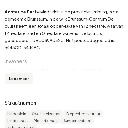
Achter de Put
bevindt zich in de provincie
Limburg
, in de
gemeente
Brunssum
, in de wijk
Brunssum-Centrum
De
buurt heeft een totaal oppervlakte van 12 hectare, waarvan
12 hectare land en 0 hectare water is. De buurt is
gecodeerd als BU08990520. Het postcodegebied is
6443CD-6444BC.
Inwoners
Achter de Put telt 395 inwoners. Hiervan is 50,6% man en
48,1% vrouw. De meeste inwoners zijn 45 tot 65 jaar
Lees meer
(27,8%). De overige leeftijden zijn 26,6% voor '65 jaar of
ouder', 21,5% voor '25 tot 45 jaar', 12,7% voor '0 tot 15 jaar'
en 11,4% voor '15 tot 25 jaar'. Van de inwoners is 41,8% is
Straatnamen
ongehuwd, 43,0% is gehuwd, 8,9% is gescheiden en 6,3%
is verweduwd. 300 inwoners komen uit Nederland, 70
Lindeplein
Sweelinckstraat
Diepenbrockstraat
komen uit Europa en 25 komen uit landen buiten Europa.
Lindestraat
Mozartstraat
Rumpenerstraat
Schubertstraat