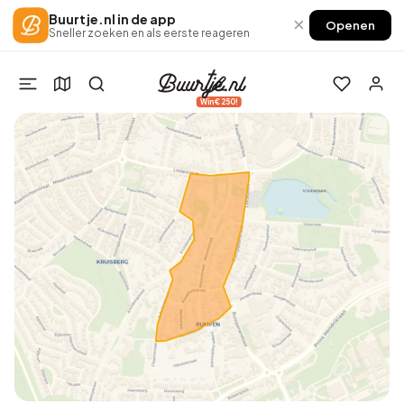
Buurtje.nl in de app
×
Openen
Sneller zoeken en als eerste reageren
Win €250!