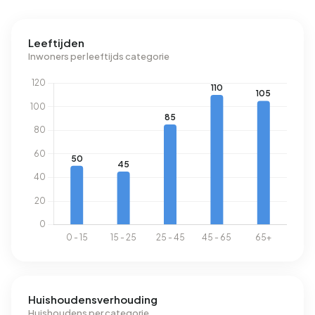
verbruikt een adres in Achter de Put 3.040 kWh aan
elektriciteit per jaar. Dit ligt 8% boven het landelijke
Leeftijden
gemiddelde van 2.810 kWh. Het aardgasverbruik ligt met
Inwoners per leeftijds categorie
1.440 m³ per jaar 13% boven het landelijke gemiddelde van
1.280 m³.
Huishoudensverhouding
Huishoudens per categorie