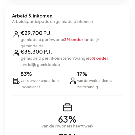
Arbeid & inkomen
Arbeidsparticipatie en gemiddeld inkomen
€29.700 P.J.
gemiddeld per inwoner
3% onder
landelijk
gemiddelde
€35.300 P.J.
gemiddeld per inkomstenontvanger
5% onder
landelijk gemiddelde
83%
17%
van de werkenden is in
van de werkenden is
loondienst
zelfstandig
63%
van de inwoners heeft werk