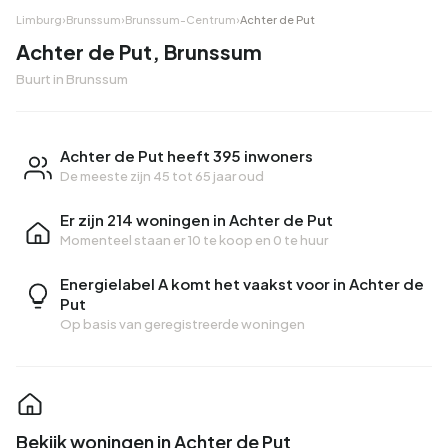
Limburg
›
Brunssum
›
Brunssum-Centrum
›
Achter de Put
Achter de Put, Brunssum
Buurt in Brunssum
Achter de Put heeft 395 inwoners
De meeste zijn 45 tot 65 jaar oud
Er zijn 214 woningen in Achter de Put
Momenteel staan er
10 te koop
en
0 te huur
Energielabel A komt het vaakst voor in Achter de
Put
Op basis van geregistreerde woningen
Bekijk woningen in Achter de Put