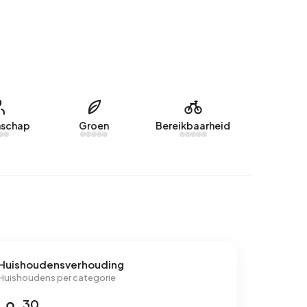
schap
Groen
Bereikbaarheid
Huishoudensverhouding
Huishoudens per categorie
30