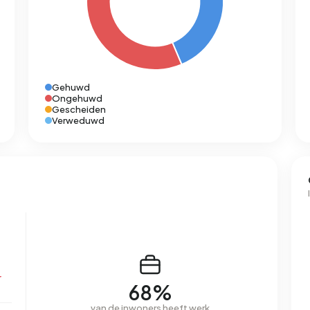
Gehuwd
Ongehuwd
Gescheiden
Verweduwd
r
68%
van de inwoners heeft werk