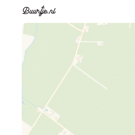
Ontdek Ams
Ontd
Grachtengordel, J
Gracht
Koopwoningen
Huu
Appartementen
Appar