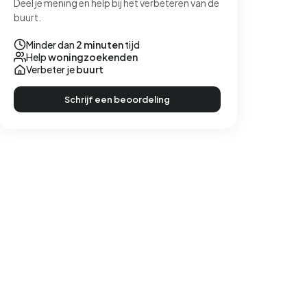
Deel je mening en help bij het verbeteren van de
buurt.
Minder dan
2 minuten
tijd
Help
woningzoekenden
Verbeter je
buurt
Schrijf een beoordeling