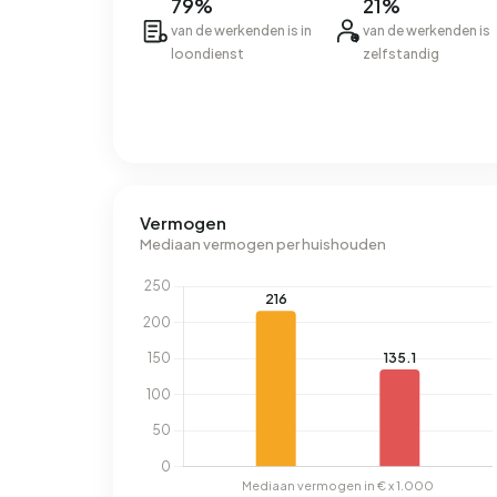
79%
21%
van de werkenden is in
van de werkenden is
loondienst
zelfstandig
Vermogen
Mediaan vermogen per huishouden