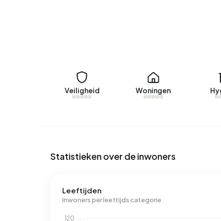
Momenteel zijn er geen woningen te huur in Alten
aangeboden door Peter's Makelaardij. Afgelopen j
Geen recente verhuurdata beschikbaar voor Alte
Energie
In Altena zijn er 127 adressen met een geregist
Veiligheid
Woningen
Hy
(31%), B (18%) en G (17%). Gemiddeld verbruikt een
ligt 13% boven het landelijke gemiddelde van 2.8
boven het landelijke gemiddelde van 1.280 m³.
Statistieken over de inwoners
Leeftijden
Inwoners per leeftijds categorie