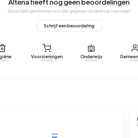
Altena heeft nog geen beoordelingen
a. De meest recentelijke woning is
Lieverseweg 22F
Beoordelingen kunnen worden gegeven via de knop hieronder
aar zijn er geen woningen verhuurd in Altena.
Schrijf een beoordeling
na.
reerd energielabel. De meest voorkomende labels zijn C
giëne
Voorzieningen
Onderwijs
Gemeen
 adres in Altena 3.180 kWh aan elektriciteit per jaar. Dit
10 kWh. Het aardgasverbruik ligt met 1.300 m³ per jaar 2%