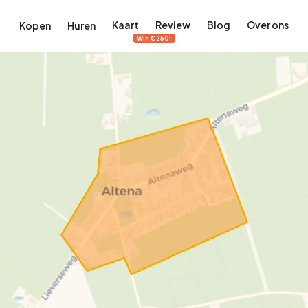
Kaart
Review
Blog
Over ons
Kopen
Huren
Win €250!
terdam
ek Amsterdam
ordaan, De Pijp en meer
engordel, Jordaan, De Pijp en meer
 in Amsterdam
rwoningen in Amsterdam
Bekijk op de kaart
Bekijk op de kaart
5.657
2.427
456
64
380
tementen
Studio's
Studio's
Tussenwoning
Tussenwoning