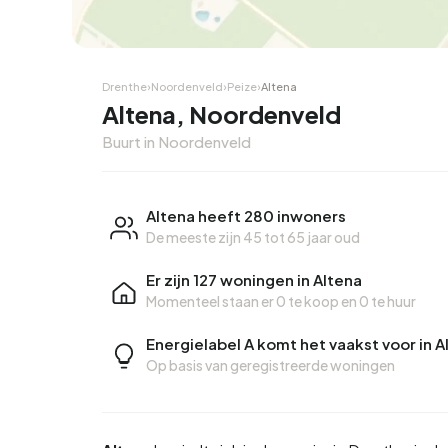
Hoekwoning
Hoekw
Drenthe
›
Noordenveld
›
Peize
›
Altena
Altena, Noordenveld
Buurt in Noordenveld
Altena heeft 280 inwoners
De meeste zijn 45 tot 65 jaar oud
Er zijn 127 woningen in Altena
Momenteel staan er
0 te koop
en
0 te huur
Energielabel A komt het vaakst voor in A
Op basis van geregistreerde woningen