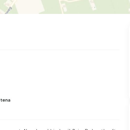
99
8
25
327
83
oning
2-onder-1-kap
Kamers
Vrijstaand
ltena