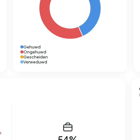
Gehuwd
Ongehuwd
Gescheiden
Verweduwd
r
54%