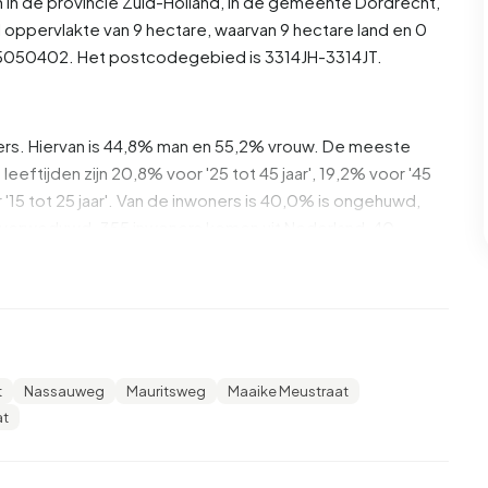
 in de provincie
Zuid-Holland
, in de gemeente
Dordrecht
,
 oppervlakte van 9 hectare, waarvan 9 hectare land en 0
U05050402. Het postcodegebied is 3314JH-3314JT.
ers. Hiervan is 44,8% man en 55,2% vrouw. De meeste
leeftijden zijn 20,8% voor '25 tot 45 jaar', 19,2% voor '45
oor '15 tot 25 jaar'. Van de inwoners is 40,0% is ongehuwd,
s verweduwd. 355 inwoners komen uit Nederland, 40
 Europa.
en omgeving. 39,7% daarvan zijn eenpersoonshuishoudens,
uishoudens met kinderen. De gemiddelde
t
Nassauweg
Mauritsweg
Maaike Meustraat
 inkomensontvangers. Het gemiddelde inkomen per
at
 lager is dan het nationale gemiddelde van €35.800. Per
, wat €6.500 (22%) lager is dan het nationale
n Anna Paulownastraat en omgeving zijn middelbaar