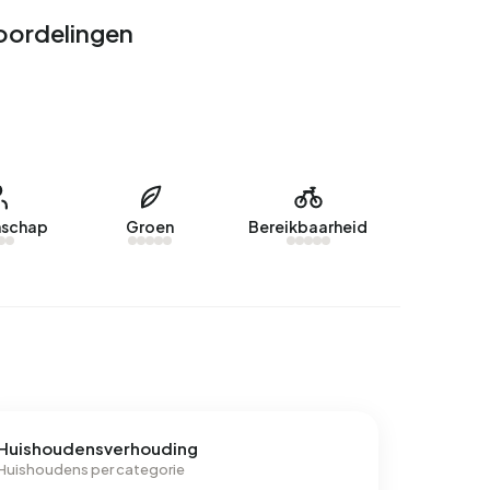
oordelingen
schap
Groen
Bereikbaarheid
Huishoudensverhouding
Huishoudens per categorie