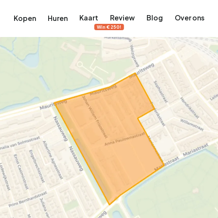
Kaart
Review
Blog
Over ons
Kopen
Huren
Win €250!