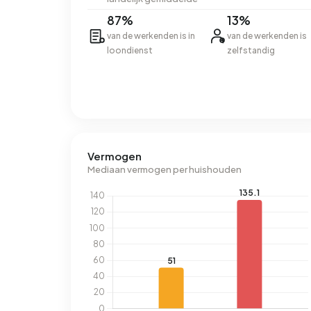
87%
13%
van de werkenden is in
van de werkenden is
loondienst
zelfstandig
Vermogen
Mediaan vermogen per huishouden