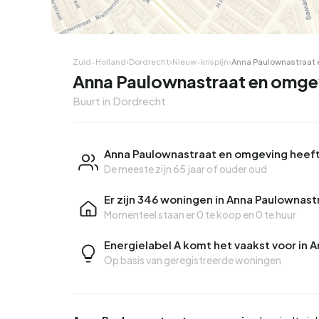
Zuid-Holland
›
Dordrecht
›
Nieuw-krispijn
›
Anna Paulownastraat
Anna Paulownastraat en omge
Buurt in Dordrecht
Anna Paulownastraat en omgeving heeft
De meeste zijn 65 jaar of ouder oud
Er zijn 346 woningen in Anna Paulownas
Momenteel staan er
0 te koop
en
0 te huur
Energielabel A komt het vaakst voor in
Op basis van geregistreerde woningen