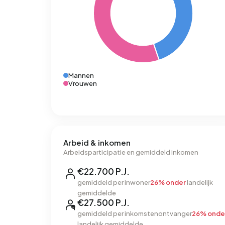
Mannen
Vrouwen
Arbeid & inkomen
Arbeidsparticipatie en gemiddeld inkomen
€22.700 P.J.
gemiddeld per inwoner
26% onder
landelijk
gemiddelde
€27.500 P.J.
gemiddeld per inkomstenontvanger
26% onde
landelijk gemiddelde