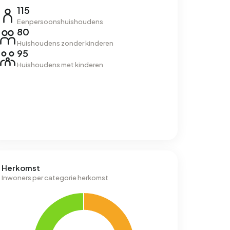
115
Eenpersoonshuishoudens
80
Huishoudens zonder kinderen
95
Huishoudens met kinderen
Herkomst
Inwoners per categorie herkomst