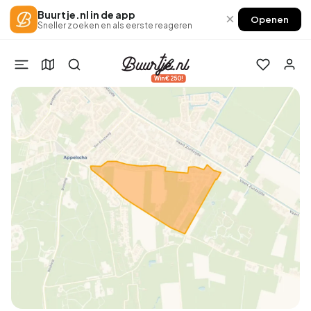
Buurtje.nl in de app
×
Openen
Sneller zoeken en als eerste reageren
Win €250!