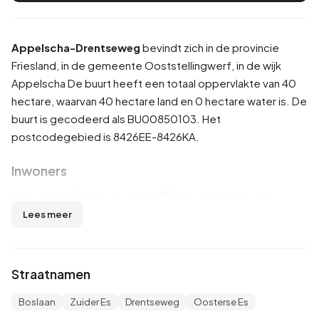
Appelscha-Drentseweg
bevindt zich in de provincie
Friesland
, in de gemeente
Ooststellingwerf
, in de wijk
Appelscha
De buurt heeft een totaal oppervlakte van 40
hectare, waarvan 40 hectare land en 0 hectare water is. De
buurt is gecodeerd als BU00850103. Het
postcodegebied is 8426EE-8426KA.
Inwoners
Appelscha-Drentseweg telt 225 inwoners. Hiervan is
55,6% man en 44,4% vrouw. De meeste inwoners zijn 65
Lees meer
jaar of ouder (35,6%). De overige leeftijden zijn 31,1% voor
'45 tot 65 jaar', 15,6% voor '25 tot 45 jaar', 11,1% voor '0 tot
15 jaar' en 4,4% voor '15 tot 25 jaar'. Van de inwoners is
Straatnamen
40,0% is ongehuwd, 44,4% is gehuwd, 8,9% is
gescheiden en 8,9% is verweduwd. 220 inwoners komen
Boslaan
Zuider Es
Drentseweg
Oosterse Es