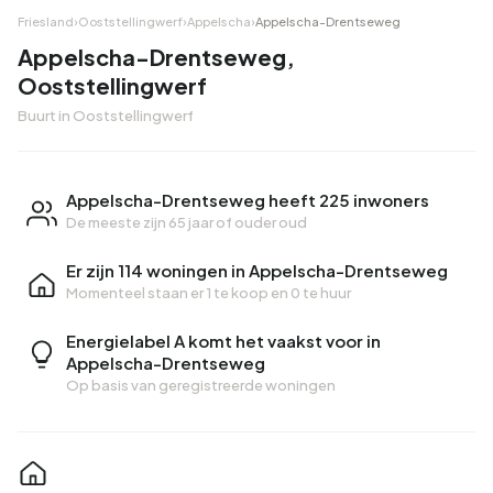
Friesland
›
Ooststellingwerf
›
Appelscha
›
Appelscha-Drentseweg
Appelscha-Drentseweg,
Ooststellingwerf
Buurt in Ooststellingwerf
Appelscha-Drentseweg heeft 225 inwoners
De meeste zijn 65 jaar of ouder oud
Er zijn 114 woningen in Appelscha-Drentseweg
Momenteel staan er
1 te koop
en
0 te huur
Energielabel A komt het vaakst voor in
Appelscha-Drentseweg
Op basis van geregistreerde woningen