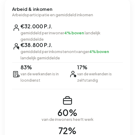
Arbeid & inkomen
Arbeidsparticipatie en gemiddeld inkomen
€32.000 P.J.
gemiddeld per inwoner
4% boven
landelijk
gemiddelde
€38.800 P.J.
gemiddeld per inkomstenontvanger
4% boven
landelijk gemiddelde
83%
17%
van de werkenden is in
van de werkenden is
loondienst
zelfstandig
60%
van de inwoners heeft werk
72%