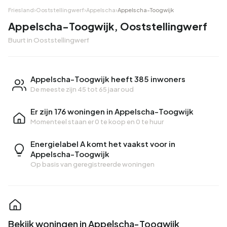
Friesland
›
Ooststellingwerf
›
Appelscha
›
Appelscha-Toogwijk
Appelscha-Toogwijk, Ooststellingwerf
Buurt in Ooststellingwerf
Appelscha-Toogwijk heeft 385 inwoners
De meeste zijn 45 tot 65 jaar oud
Er zijn 176 woningen in Appelscha-Toogwijk
Momenteel staan er
0 te koop
en
0 te huur
Energielabel A komt het vaakst voor in
Appelscha-Toogwijk
Op basis van geregistreerde woningen
Bekijk woningen in Appelscha-Toogwijk