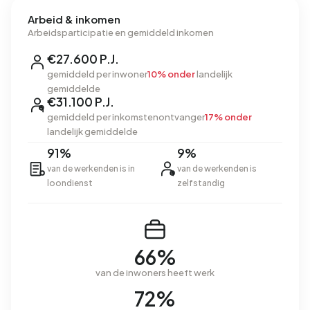
Arbeid & inkomen
Arbeidsparticipatie en gemiddeld inkomen
€27.600 P.J.
gemiddeld per inwoner
10% onder
landelijk
gemiddelde
€31.100 P.J.
gemiddeld per inkomstenontvanger
17% onder
landelijk gemiddelde
91%
9%
van de werkenden is in
van de werkenden is
loondienst
zelfstandig
66%
van de inwoners heeft werk
72%