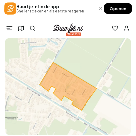
Buurtje.nl in de app
×
Openen
Sneller zoeken en als eerste reageren
Win €250!