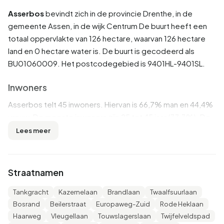
Asserbos
bevindt zich in de provincie
Drenthe
, in de
gemeente
Assen
, in de wijk
Centrum
De buurt heeft een
totaal oppervlakte van 126 hectare, waarvan 126 hectare
land en 0 hectare water is. De buurt is gecodeerd als
BU01060009. Het postcodegebied is 9401HL-9401SL.
Inwoners
Asserbos telt 45 inwoners. Hiervan is 66,7% man en 44,4%
vrouw. De meeste inwoners zijn 25 tot 45 jaar (33,3%). De
overige leeftijden zijn 22,2% voor '15 tot 25 jaar', 22,2%
Lees meer
voor '45 tot 65 jaar', 11,1% voor '0 tot 15 jaar' en 11,1% voor
'65 jaar of ouder'. Van de inwoners is 55,6% is ongehuwd,
33,3% is gehuwd, 11,1% is gescheiden en 11,1% is
Straatnamen
verweduwd. 40 inwoners komen uit Nederland en 10
komen uit landen buiten Europa.
Tankgracht
Kazernelaan
Brandlaan
Twaalfsuurlaan
Bosrand
Beilerstraat
Europaweg-Zuid
Rode Heklaan
Er zijn 20 huishoudens in Asserbos. 75,0% daarvan zijn
Haarweg
Vleugellaan
Touwslagerslaan
Twijfelveldspad
eenpersoonshuishoudens, 0,0% huishoudens zonder