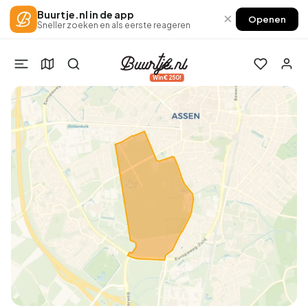
Buurtje.nl in de app
×
Openen
Sneller zoeken en als eerste reageren
Win €250!