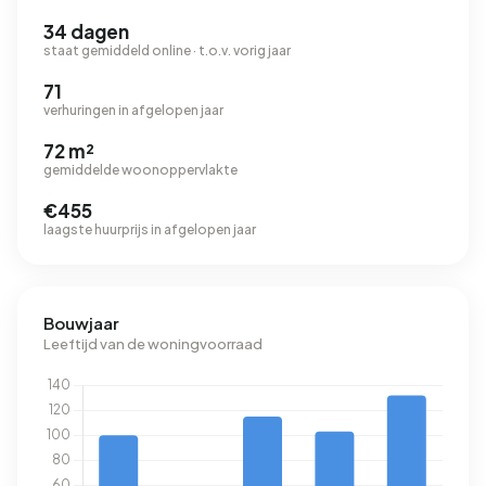
34 dagen
staat gemiddeld online · t.o.v. vorig jaar
71
verhuringen in afgelopen jaar
72 m²
gemiddelde woonoppervlakte
€455
laagste huurprijs in afgelopen jaar
Bouwjaar
Leeftijd van de woningvoorraad