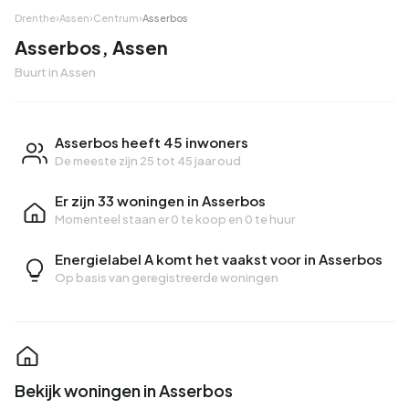
Drenthe
›
Assen
›
Centrum
›
Asserbos
Asserbos, Assen
Buurt in Assen
Asserbos heeft 45 inwoners
De meeste zijn 25 tot 45 jaar oud
Er zijn 33 woningen in Asserbos
Momenteel staan er
0 te koop
en
0 te huur
Energielabel A komt het vaakst voor in Asserbos
Op basis van geregistreerde woningen
Bekijk woningen in Asserbos