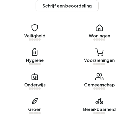
het 21% lager dan het landelijke gemiddelde van 2.810
Schrijf een beoordeling
kWh. Met een jaarlijkse verbruik van 1.240 m³ per adres ligt
het aardgasverbruik 3% onder het landelijke gemiddelde
van 1.280 m³.
Veiligheid
Woningen
Hygiëne
Voorzieningen
Onderwijs
Gemeenschap
Groen
Bereikbaarheid