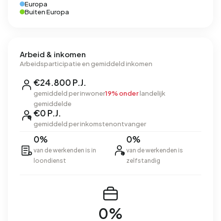
Europa
Buiten Europa
Arbeid & inkomen
Arbeidsparticipatie en gemiddeld inkomen
€24.800 P.J.
gemiddeld per inwoner
19% onder
landelijk
gemiddelde
€0 P.J.
gemiddeld per inkomstenontvanger
0%
0%
van de werkenden is in
van de werkenden is
loondienst
zelfstandig
0%