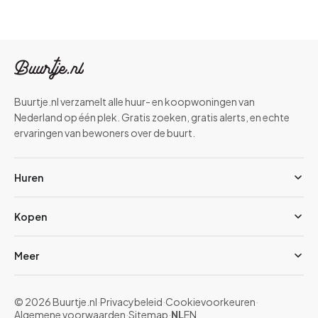
Buurtje.nl verzamelt alle huur- en koopwoningen van
Nederland op één plek. Gratis zoeken, gratis alerts, en echte
ervaringen van bewoners over de buurt.
Huren
Kopen
Meer
© 2026 Buurtje.nl
·
Privacybeleid
·
Cookievoorkeuren
·
Algemene voorwaarden
·
Sitemap
·
NL
EN