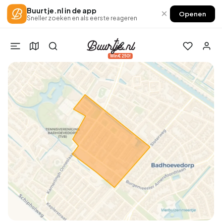
Buurtje.nl in de app
×
Openen
Sneller zoeken en als eerste reageren
Win €250!