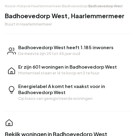
Noord-Holland
›
Haarlemmermeer
›
Badhoevedorp
›
Badhoevedorp West
Badhoevedorp West, Haarlemmermeer
Buurt in Haarlemmermeer
Badhoevedorp West heeft 1.185 inwoners
De meeste zijn 25 tot 45 jaar oud
Er zijn 601 woningen in Badhoevedorp West
Momenteel staan er
16 te koop
en
0 te huur
Energielabel A komt het vaakst voor in
Badhoevedorp West
Op basis van geregistreerde woningen
Bekijk woningen in Badhoevedorp West