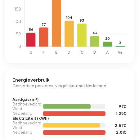
Energieverbruik
Gemiddeld per adres, vergeleken met Nederland
Aardgas (m³)
Badhoevedorp
970
West
Nederland
1.280
Elektriciteit (kWh)
Badhoevedorp
2.570
West
Nederland
2.810