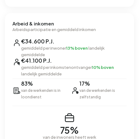
Arbeid & inkomen
Arbeidsparticipatie en gemiddeld inkomen
€34.600 P.J.
gemiddeld per inwoner
13% boven
landelijk
gemiddelde
€41.100 P.J.
gemiddeld per inkomstenontvanger
10% boven
landelijk gemiddelde
83%
17%
van de werkenden is in
van de werkenden is
loondienst
zelfstandig
75%
van de inwoners heeft werk