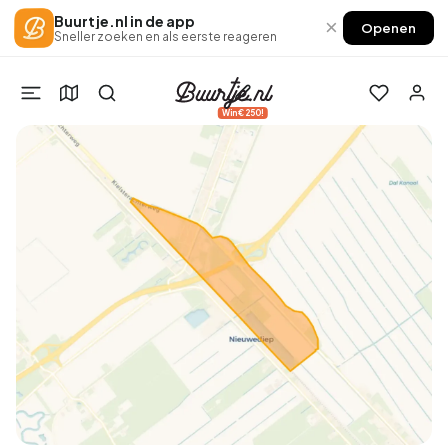
Buurtje.nl in de app
×
Openen
Sneller zoeken en als eerste reageren
Win €250!