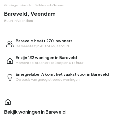
Groningen
›
Veendam
›
Wildervank
›
Bareveld
Bareveld, Veendam
Buurt in Veendam
Bareveld heeft 270 inwoners
De meeste zijn 45 tot 65 jaar oud
Er zijn 132 woningen in Bareveld
Momenteel staan er
1 te koop
en
0 te huur
Energielabel A komt het vaakst voor in Bareveld
Op basis van geregistreerde woningen
Bekijk woningen in Bareveld