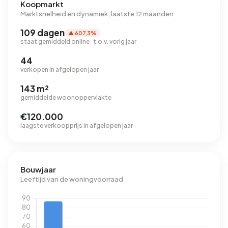
Koopmarkt
Marktsnelheid en dynamiek, laatste 12 maanden
109 dagen
▲ 607,3%
staat gemiddeld online · t.o.v. vorig jaar
44
verkopen in afgelopen jaar
143 m²
gemiddelde woonoppervlakte
€120.000
laagste verkoopprijs in afgelopen jaar
Bouwjaar
Leeftijd van de woningvoorraad