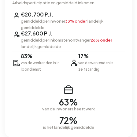
Arbeidsparticipatie en gemiddeld inkomen
€20.700 P.J.
gemiddeld per inwoner
33% onder
landelijk
gemiddelde
€27.600 P.J.
gemiddeld per inkomstenontvanger
26% onder
landelijk gemiddelde
83%
17%
van de werkenden is in
van de werkenden is
loondienst
zelfstandig
63%
van de inwoners heeft werk
72%
is het landelijk gemiddelde