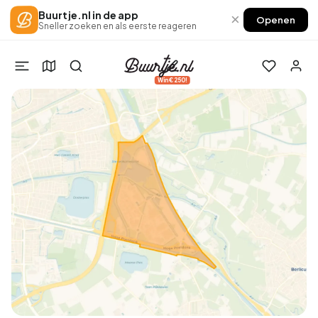
Buurtje.nl in de app
×
Openen
Sneller zoeken en als eerste reageren
Win €250!