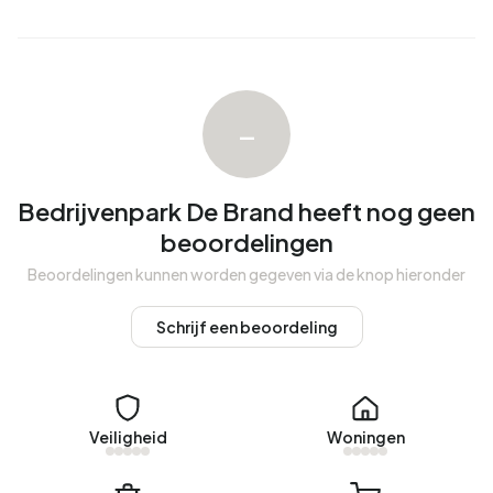
In Bedrijvenpark De Brand zijn er 106 adressen met een
geregistreerd energielabel. De meest voorkomende
labels zijn A (47%), A+ (12%) en A++ (10%).
–
Bedrijvenpark De Brand heeft nog geen
beoordelingen
Beoordelingen kunnen worden gegeven via de knop hieronder
Schrijf een beoordeling
Veiligheid
Woningen