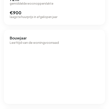
gemiddelde woonoppervlakte
€900
laagste huurprijs in afgelopen jaar
Bouwjaar
Leeftijd van de woningvoorraad