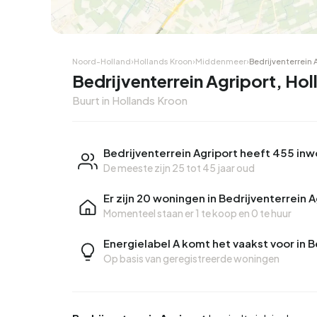
Noord-Holland
›
Hollands Kroon
›
Middenmeer
›
Bedrijventerrein 
Bedrijventerrein Agriport, Ho
Buurt in Hollands Kroon
Bedrijventerrein Agriport heeft 455 in
De meeste zijn 25 tot 45 jaar oud
Er zijn 20 woningen in Bedrijventerrein A
Momenteel staan er
1 te koop
en
0 te huur
Energielabel A komt het vaakst voor in B
Op basis van geregistreerde woningen