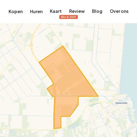
Kaart
Review
Blog
Over ons
Kopen
Huren
Win €250!