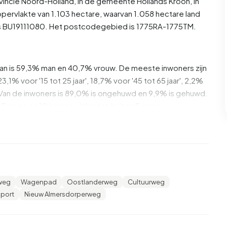
vincie
Noord-Holland
, in de gemeente
Hollands Kroon
, in
pervlakte van 1.103 hectare, waarvan 1.058 hectare land
als BU19111080. Het postcodegebied is 1775RA-1775TM.
rvan is 59,3% man en 40,7% vrouw. De meeste inwoners zijn
3,1% voor '15 tot 25 jaar', 18,7% voor '45 tot 65 jaar', 2,2%
er'. Van de inwoners is 89,0% is ongehuwd en 9,9% is gehuwd.
Europa en 10 komen uit landen buiten Europa.
port. 93,8% daarvan zijn eenpersoonshuishoudens, 3,7%
ns met kinderen. De gemiddelde huishoudensgrootte is
nsontvangers. Het gemiddelde inkomen per
weg
Wagenpad
Oostlanderweg
Cultuurweg
%) lager is dan het nationale gemiddelde van €35.800.
iport
Nieuw Almersdorperweg
.000, wat €9.200 (32%) lager is dan het nationale
 Bedrijventerrein Agriport zijn middelbaar opgeleid.
ft VMBO of MBO 1 en 22,1% heeft HBO of WO.