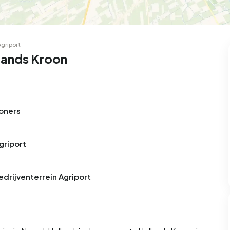
Agriport
llands Kroon
woners
griport
edrijventerrein Agriport