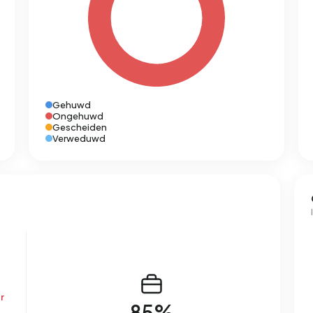
Gehuwd
Ongehuwd
Gescheiden
Verweduwd
r
85%