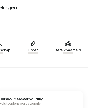
elingen
schap
Groen
Bereikbaarheid
Huishoudensverhouding
Huishoudens per categorie