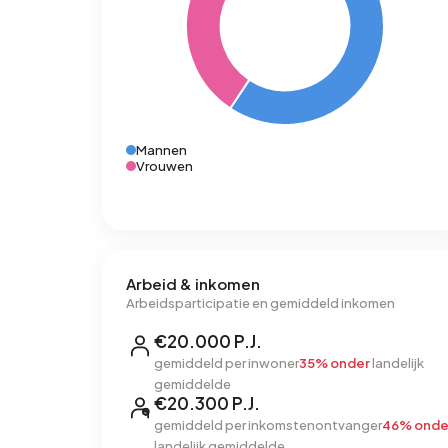
Mannen
Vrouwen
Arbeid & inkomen
Arbeidsparticipatie en gemiddeld inkomen
€20.000 P.J.
gemiddeld per inwoner
35% onder
landelijk
gemiddelde
€20.300 P.J.
gemiddeld per inkomstenontvanger
46% onde
landelijk gemiddelde