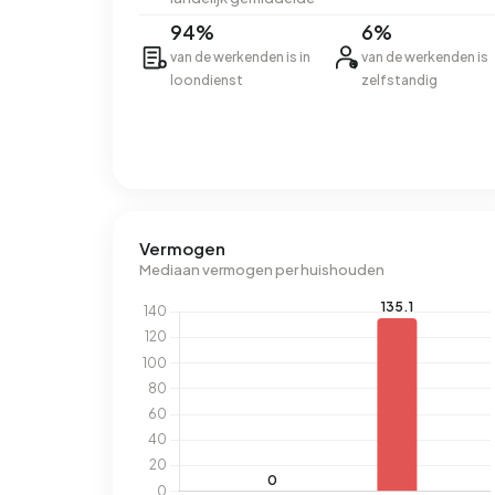
94%
6%
van de werkenden is in
van de werkenden is
loondienst
zelfstandig
Vermogen
Mediaan vermogen per huishouden