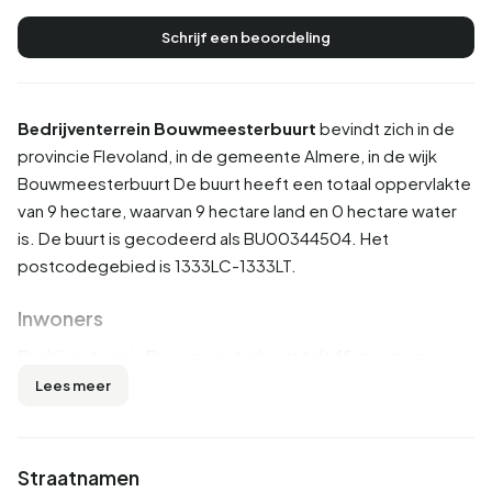
Schrijf een beoordeling
Bedrijventerrein Bouwmeesterbuurt
bevindt zich in de
provincie
Flevoland
, in de gemeente
Almere
, in de wijk
Bouwmeesterbuurt
De buurt heeft een totaal oppervlakte
van 9 hectare, waarvan 9 hectare land en 0 hectare water
is. De buurt is gecodeerd als BU00344504. Het
postcodegebied is 1333LC-1333LT.
Inwoners
Bedrijventerrein Bouwmeesterbuurt telt 45 inwoners.
Hiervan is 55,6% man en 33,3% vrouw. De meeste
Lees meer
inwoners zijn 45 tot 65 jaar (33,3%). De overige leeftijden
zijn 22,2% voor '25 tot 45 jaar', 11,1% voor '0 tot 15 jaar',
11,1% voor '15 tot 25 jaar' en 11,1% voor '65 jaar of ouder'.
Straatnamen