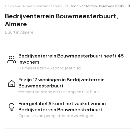
Flevoland
›
Almere
›
Bouwmeesterbuurt
›
Bedrijventerrein Bouwmeesterbuurt
Bedrijventerrein Bouwmeesterbuurt,
Almere
Buurt in Almere
Bedrijventerrein Bouwmeesterbuurt heeft 45
inwoners
De meeste zijn 45 tot 65 jaar oud
Er zijn 17 woningen in Bedrijventerrein
Bouwmeesterbuurt
Momenteel staan er
0 te koop
en
0 te huur
Energielabel A komt het vaakst voor in
Bedrijventerrein Bouwmeesterbuurt
Op basis van geregistreerde woningen