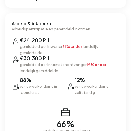
Arbeid & inkomen
Arbeidsparticipatie en gemiddeld inkomen
€24.200 P.J.
gemiddeld per inwoner
21% onder
landelijk
gemiddelde
€30.300 P.J.
gemiddeld per inkomstenontvanger
19% onder
landelijk gemiddelde
88%
12%
van de werkenden is in
van de werkenden is
loondienst
zelfstandig
66%
van de inwoners heeft werk