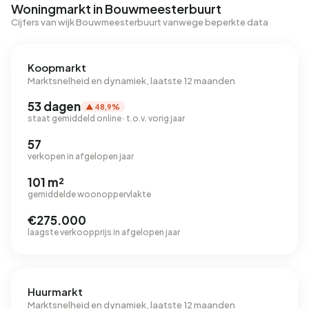
Woningmarkt in Bouwmeesterbuurt
Cijfers van wijk Bouwmeesterbuurt vanwege beperkte data
Koopmarkt
Marktsnelheid en dynamiek, laatste 12 maanden
53 dagen
▲ 48,9%
staat gemiddeld online · t.o.v. vorig jaar
57
verkopen in afgelopen jaar
101 m²
gemiddelde woonoppervlakte
€275.000
laagste verkoopprijs in afgelopen jaar
Huurmarkt
Marktsnelheid en dynamiek, laatste 12 maanden