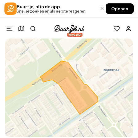
Buurtje.nl in de app
×
Openen
Sneller zoeken en als eerste reageren
Win €250!