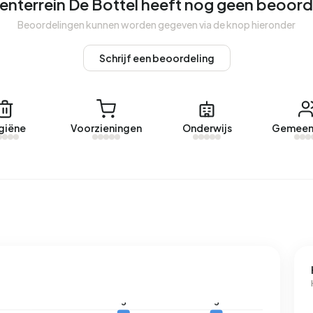
venterrein De Bottel heeft nog geen beoord
n met een geregistreerd energielabel. De meest
Beoordelingen kunnen worden gegeven via de knop hieronder
%). Gemiddeld verbruikt een adres in Bedrijventerrein De
ligt 24% boven het landelijke gemiddelde van 2.810 kWh. Het
Schrijf een beoordeling
ven het landelijke gemiddelde van 1.280 m³.
giëne
Voorzieningen
Onderwijs
Gemeen