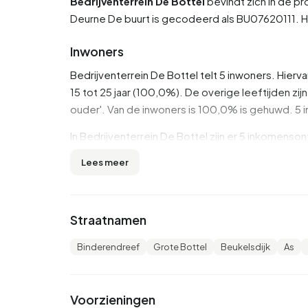
Bedrijventerrein De Bottel
bevindt zich in de pr
Deurne
De buurt is gecodeerd als BU07620111.
Inwoners
Bedrijventerrein De Bottel telt 5 inwoners. Hie
15 tot 25 jaar (100,0%). De overige leeftijden zij
ouder'. Van de inwoners is 100,0% is gehuwd. 5 
In Bedrijventerrein De Bottel zijn er 5 inkomen
inkomensontvanger is €34.109, wat €1.691 (5%) l
Lees meer
inwoner ligt het gemiddelde inkomen op €15.280,
gemiddelde van €29.200. De meeste inwoners van
50,0% heeft HAVO, VWO of MBO 2-4, 25,0% he
Straatnamen
Van de 5 inwoners heeft ongeveer 70% betaald w
Binderendreef
Grote Bottel
Beukelsdijk
As
nationale gemiddelde van 65%. Het merendeel va
als zelfstandige actief is. In Bedrijventerrein D
grootste groep is die met een AOW-uitkering. 1
Voorzieningen