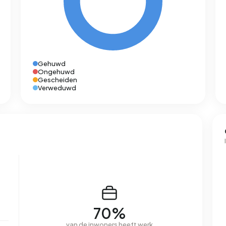
Gehuwd
Ongehuwd
Gescheiden
Verweduwd
70%
van de inwoners heeft werk