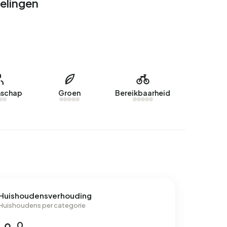
elingen
schap
Groen
Bereikbaarheid
Huishoudensverhouding
Huishoudens per categorie
0