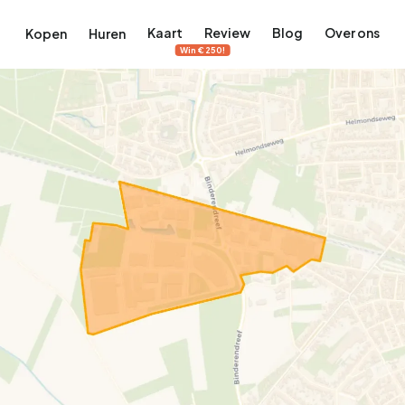
Kaart
Review
Blog
Over ons
Kopen
Huren
Win €250!