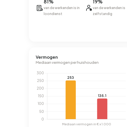
81%
19%
van de werkenden is in
van de werkenden is
loondienst
zelfstandig
Vermogen
Mediaan vermogen per huishouden