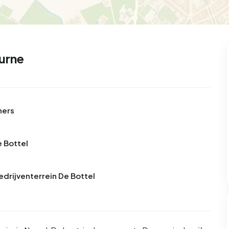
eurne
ners
e Bottel
edrijventerrein De Bottel