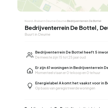
Noord-Brabant
›
Deurne
›
Deurne
›
Bedrijventerrein De Bottel
Bedrijventerrein De Bottel, D
Buurt in Deurne
Bedrijventerrein De Bottel heeft 5 inwo
De meeste zijn 15 tot 25 jaar oud
Er zijn 61 woningen in Bedrijventerrein D
Momenteel staan er
0 te koop
en
0 te huur
Energielabel A komt het vaakst voor in B
Op basis van geregistreerde woningen