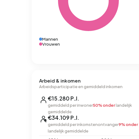
Mannen
Vrouwen
Arbeid & inkomen
Arbeidsparticipatie en gemiddeld inkomen
€15.280 P.J.
gemiddeld per inwoner
50% onder
landelijk
gemiddelde
€34.109 P.J.
gemiddeld per inkomstenontvanger
9% onder
landelijk gemiddelde