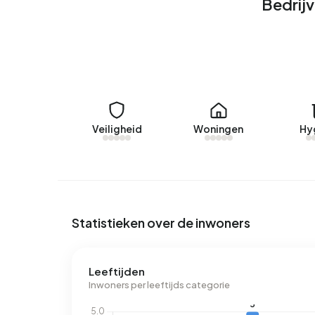
Bedrij
In Bedrijventerrein De Bottel zijn er 32 adresse
voorkomende labels zijn A (63%), B (9%) en C (9
Bottel 3.494 kWh aan elektriciteit per jaar. Dit 
aardgasverbruik ligt met 1.317 m³ per jaar 3% bo
Veiligheid
Woningen
Hy
Statistieken over de inwoners
Leeftijden
Inwoners per leeftijds categorie