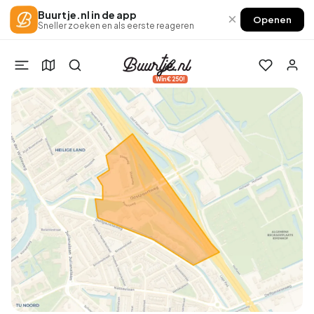
Buurtje.nl in de app
×
Openen
Sneller zoeken en als eerste reageren
Win €250!