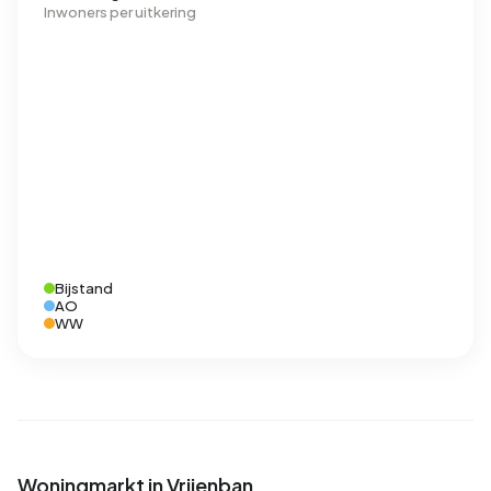
Inwoners per uitkering
Bijstand
AO
WW
Woningmarkt in Vrijenban