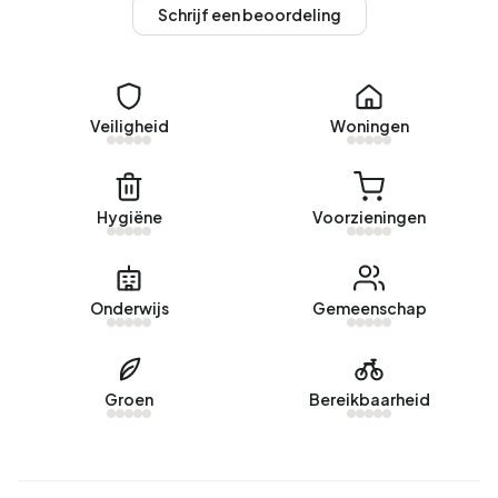
Huurwoningen
Schrijf een beoordeling
Momenteel zijn er geen woningen te huur in
Bedrijventerrein Delftse Poort-West. Afgelopen jaar zijn er
geen woningen verhuurd in Bedrijventerrein Delftse Poort-
Veiligheid
Woningen
West.
Geen recente verhuurdata beschikbaar voor
Bedrijventerrein Delftse Poort-West.
Hygiëne
Voorzieningen
Energie
In Bedrijventerrein Delftse Poort-West zijn er 56 adressen
Onderwijs
Gemeenschap
met een geregistreerd energielabel. De meest
voorkomende labels zijn C (46%), A+ (20%) en B (20%).
Gemiddeld verbruikt een adres in Bedrijventerrein Delftse
Groen
Bereikbaarheid
Poort-West 2.020 kWh aan elektriciteit per jaar. Daarmee
ligt het 28% lager dan het landelijke gemiddelde van 2.810
kWh. Met een jaarlijkse verbruik van 730 m³ per adres ligt
het aardgasverbruik 43% onder het landelijke gemiddelde