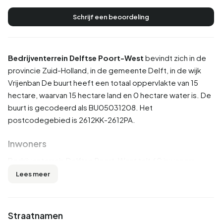
Schrijf een beoordeling
Bedrijventerrein Delftse Poort-West
bevindt zich in de
provincie
Zuid-Holland
, in de gemeente
Delft
, in de wijk
Vrijenban
De buurt heeft een totaal oppervlakte van 15
hectare, waarvan 15 hectare land en 0 hectare water is. De
buurt is gecodeerd als BU05031208. Het
postcodegebied is 2612KK-2612PA.
Inwoners
Bedrijventerrein Delftse Poort-West telt 60 inwoners.
Hiervan is 58,3% man en 50,0% vrouw. De meeste
Lees meer
inwoners zijn 65 jaar of ouder (66,7%). De overige
leeftijden zijn 25,0% voor '45 tot 65 jaar' en 8,3% voor '25
tot 45 jaar'. Van de inwoners is 25,0% is ongehuwd, 58,3%
Straatnamen