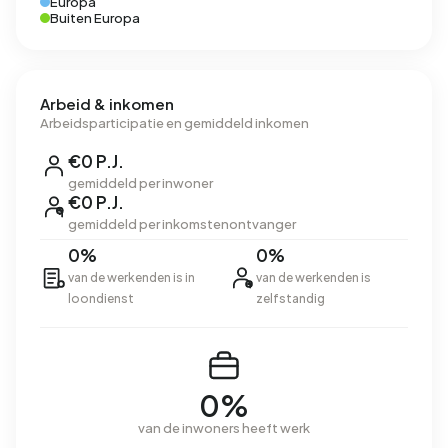
Europa
Buiten Europa
Arbeid & inkomen
Arbeidsparticipatie en gemiddeld inkomen
€0 P.J.
gemiddeld per inwoner
€0 P.J.
gemiddeld per inkomstenontvanger
0%
0%
van de werkenden is in
van de werkenden is
loondienst
zelfstandig
0%
van de inwoners heeft werk