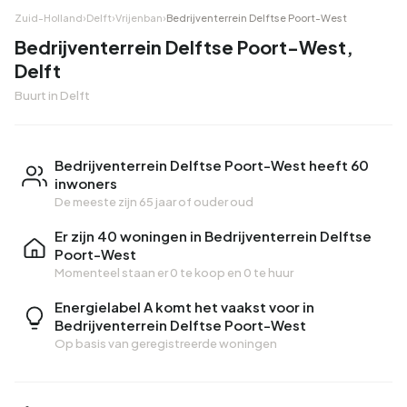
Zuid-Holland
›
Delft
›
Vrijenban
›
Bedrijventerrein Delftse Poort-West
Bedrijventerrein Delftse Poort-West,
Delft
Buurt in Delft
Bedrijventerrein Delftse Poort-West heeft 60
inwoners
De meeste zijn 65 jaar of ouder oud
Er zijn 40 woningen in Bedrijventerrein Delftse
Poort-West
Momenteel staan er
0 te koop
en
0 te huur
Energielabel A komt het vaakst voor in
Bedrijventerrein Delftse Poort-West
Op basis van geregistreerde woningen