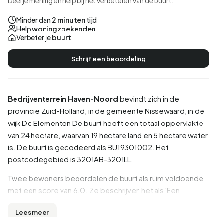
Deel je mening en help bij het verbeteren van de buurt.
Minder dan
2 minuten
tijd
Help
woningzoekenden
Verbeter je
buurt
Schrijf een beoordeling
Bedrijventerrein Haven-Noord
bevindt zich in de
provincie
Zuid-Holland
, in de gemeente
Nissewaard
, in de
wijk
De Elementen
De buurt heeft een totaal oppervlakte
van 24 hectare, waarvan 19 hectare land en 5 hectare water
is. De buurt is gecodeerd als BU19301002. Het
postcodegebied is 3201AB-3201LL.
Twee bewoners beoordelen de buurt als ruim voldoende
met een score van 6.0. Ze beschrijven het als 'Een
verwaarloosde en criminele omgeving' en 'Industrieel
Lees meer
gebied, maar erg rustige omgeving. Geen overlast aan