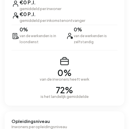
€0 P.J.
gemiddeld per inwoner
€0 P.J.
gemiddeld per inkomstenontvanger
0%
0%
van de werkenden is in
van de werkenden is
loondienst
zelfstandig
0%
van de inwoners heeft werk
72%
is het landelijk gemiddelde
Opleidingsniveau
Inwoners per opleidingsniveau