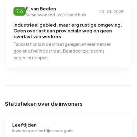
antikraak beheerder. Veel hangjongeren de hele dag
door vanwege het tankstation in de straat en daarbij
E. van Beelen
7.6
20-01-2025
laten ze veel zwerfafval slingeren. Omgeving is wel
Samenwonend · Vrijstaand huis
mooi groen en nabij de oude maas.
Industrieel gebied, maar erg rustige omgeving.
Geen overlast aan provinciale weg en geen
overlast van werkers.
Tankstation is in de straat gelegen en veel mensen
gooien afval in de straat. Daardoor zie je soms
ongedierte lopen.
Statistieken over de inwoners
Leeftijden
Inwoners per leeftijds categorie