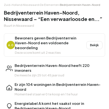
Zuid-Holland
›
Nissewaard
›
De Elementen
›
Bedrijventerrein Haven-Noord
Bedrijventerrein Haven-Noord,
Nissewaard – “Een verwaarloosde en...”
Buurt in Nissewaard
Bewoners geven Bedrijventerrein
Haven-Noord een voldoende
6.0
Bekijk
beoordeling
Deze score komt uit 2 reacties
Bedrijventerrein Haven-Noord heeft 220
inwoners
De meeste zijn 25 tot 45 jaar oud
Er zijn 104 woningen in Bedrijventerrein Haven-
Noord
Momenteel staan er
0 te koop
en
1 te huur
Energielabel A komt het vaakst voor in
Bedrijventerrein Haven-Noord