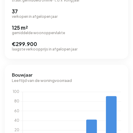
staat gemiddeld online · t.o.v. vorig jaar
37
verkopen in afgelopen jaar
125 m²
gemiddelde woonoppervlakte
€299.900
laagste verkoopprijs in afgelopen jaar
Bouwjaar
Leeftijd van de woningvoorraad