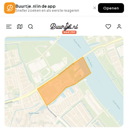
Buurtje.nl in de app
×
Openen
Sneller zoeken en als eerste reageren
Win €250!