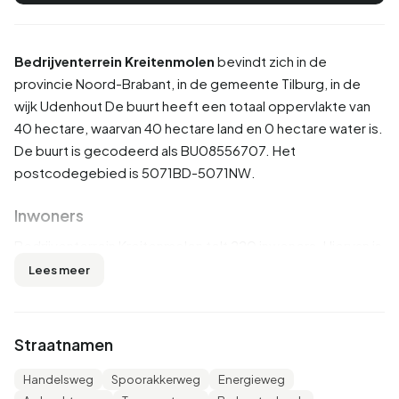
Bedrijventerrein Kreitenmolen
bevindt zich in de
provincie
Noord-Brabant
, in de gemeente
Tilburg
, in de
wijk
Udenhout
De buurt heeft een totaal oppervlakte van
40 hectare, waarvan 40 hectare land en 0 hectare water is.
De buurt is gecodeerd als BU08556707. Het
postcodegebied is 5071BD-5071NW.
Inwoners
Bedrijventerrein Kreitenmolen telt 220 inwoners. Hiervan is
52,3% man en 50,0% vrouw. De meeste inwoners zijn 45
Lees meer
tot 65 jaar (27,3%). De overige leeftijden zijn 25,0% voor
'25 tot 45 jaar', 20,5% voor '0 tot 15 jaar', 18,2% voor '65 jaar
of ouder' en 11,4% voor '15 tot 25 jaar'. Van de inwoners is
Straatnamen
52,3% is ongehuwd, 38,6% is gehuwd, 4,5% is gescheiden
en 4,5% is verweduwd. 200 inwoners komen uit
Handelsweg
Spoorakkerweg
Energieweg