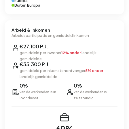
Europa
Buiten Europa
Arbeid & inkomen
Arbeidsparticipatie en gemiddeld inkomen
€27.100 P.J.
gemiddeld per inwoner
12% onder
landelijk
gemiddelde
€35.300 P.J.
gemiddeld per inkomstenontvanger
5% onder
landelijk gemiddelde
0%
0%
van de werkenden is in
van de werkenden is
loondienst
zelfstandig
69%