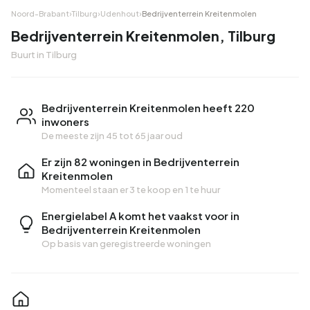
Noord-Brabant
›
Tilburg
›
Udenhout
›
Bedrijventerrein Kreitenmolen
Bedrijventerrein Kreitenmolen, Tilburg
Buurt in Tilburg
Bedrijventerrein Kreitenmolen heeft 220
inwoners
De meeste zijn 45 tot 65 jaar oud
Er zijn 82 woningen in Bedrijventerrein
Kreitenmolen
Momenteel staan er
3 te koop
en
1 te huur
Energielabel A komt het vaakst voor in
Bedrijventerrein Kreitenmolen
Op basis van geregistreerde woningen