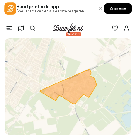
Buurtje.nl in de app
×
Openen
Sneller zoeken en als eerste reageren
Win €250!