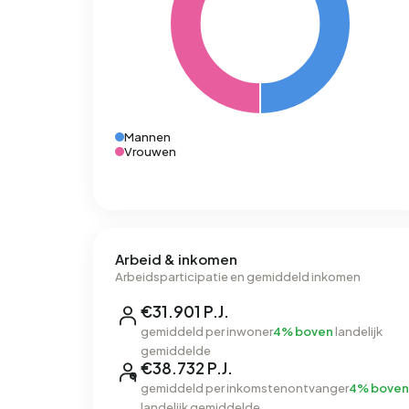
Mannen
Vrouwen
Arbeid & inkomen
Arbeidsparticipatie en gemiddeld inkomen
€31.901 P.J.
gemiddeld per inwoner
4% boven
landelijk
gemiddelde
€38.732 P.J.
gemiddeld per inkomstenontvanger
4% boven
landelijk gemiddelde