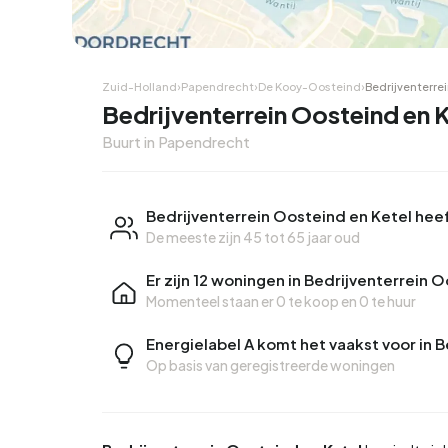
Zuid-Holland
›
Papendrecht
›
De Kooy-Oosteind
›
Bedrijventerre
Bedrijventerrein Oosteind en 
Buurt in Papendrecht
Bedrijventerrein Oosteind en Ketel hee
De meeste zijn 45 tot 65 jaar oud
Er zijn 12 woningen in Bedrijventerrein 
Momenteel staan er
0 te koop
en
0 te huur
Energielabel A komt het vaakst voor in 
Op basis van geregistreerde woningen