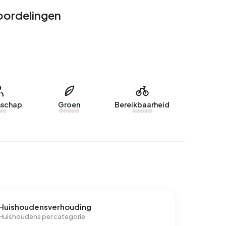
eoordelingen
schap
Groen
Bereikbaarheid
Huishoudensverhouding
Huishoudens per categorie