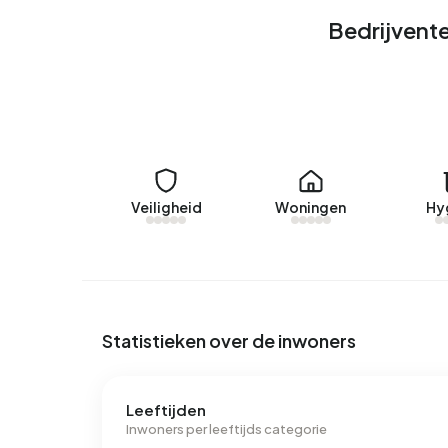
Huurwoningen
Bedrijvente
Momenteel zijn er geen woningen te huur in Bedri
woningen verhuurd in Bedrijventerrein Oosteind e
Geen recente verhuurdata beschikbaar voor Bedr
Energie
In Bedrijventerrein Oosteind en Ketel zijn er 14
Veiligheid
Woningen
Hy
voorkomende labels zijn A (60%), D (11%) en C (8
Oosteind en Ketel 3.270 kWh aan elektriciteit per
2.810 kWh. Met een jaarlijkse verbruik van 1.270 
landelijke gemiddelde van 1.280 m³.
Statistieken over de inwoners
Leeftijden
Inwoners per leeftijds categorie