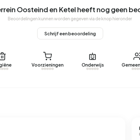
rrein Oosteind en Ketel heeft nog geen b
jventerrein Oosteind en Ketel. Afgelopen jaar zijn er geen
Beoordelingen kunnen worden gegeven via de knop hieronder
n Ketel.
Schrijf een beoordeling
ijventerrein Oosteind en Ketel.
6 adressen met een geregistreerd energielabel. De meest
giëne
Voorzieningen
Onderwijs
Gemeen
%). Gemiddeld verbruikt een adres in Bedrijventerrein
 jaar. Dit ligt 16% boven het landelijke gemiddelde van
m³ per adres ligt het aardgasverbruik 1% onder het