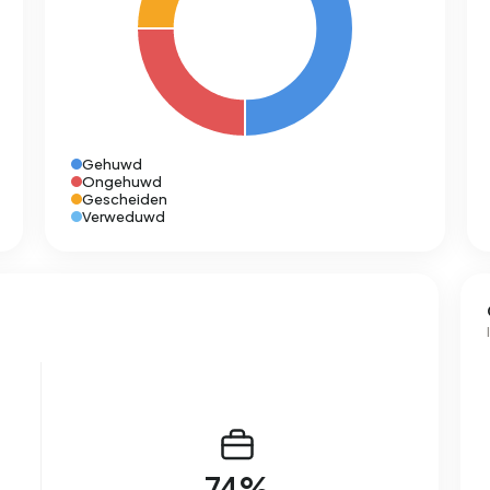
Gehuwd
Ongehuwd
Gescheiden
Verweduwd
74%