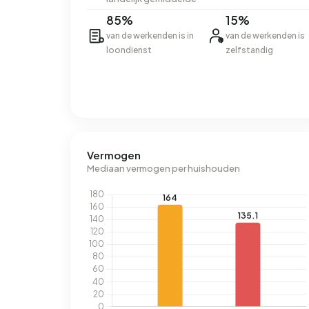
85%
15%
van de werkenden is in
van de werkenden is
loondienst
zelfstandig
Vermogen
Mediaan vermogen per huishouden