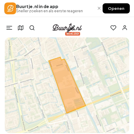
Buurtje.nl in de app
×
Openen
Sneller zoeken en als eerste reageren
Win €250!