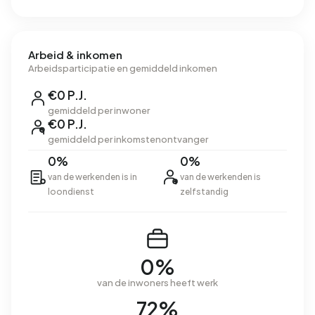
Arbeid & inkomen
Arbeidsparticipatie en gemiddeld inkomen
€0 P.J.
gemiddeld per inwoner
€0 P.J.
gemiddeld per inkomstenontvanger
0%
0%
van de werkenden is in
van de werkenden is
loondienst
zelfstandig
0%
van de inwoners heeft werk
72%