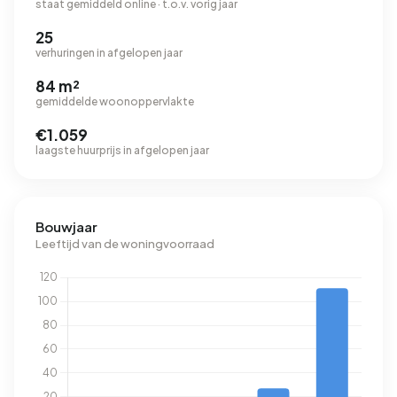
staat gemiddeld online · t.o.v. vorig jaar
25
verhuringen in afgelopen jaar
84 m²
gemiddelde woonoppervlakte
€1.059
laagste huurprijs in afgelopen jaar
Bouwjaar
Leeftijd van de woningvoorraad