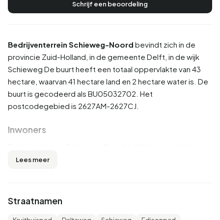
Schrijf een beoordeling
Bedrijventerrein Schieweg-Noord
bevindt zich in de
provincie
Zuid-Holland
, in de gemeente
Delft
, in de wijk
Schieweg
De buurt heeft een totaal oppervlakte van 43
hectare, waarvan 41 hectare land en 2 hectare water is. De
buurt is gecodeerd als BU05032702. Het
postcodegebied is 2627AM-2627CJ.
Inwoners
Bedrijventerrein Schieweg-Noord telt 5 inwoners. Hiervan
is 0,0% man en 100,0% vrouw. Van de inwoners is 100,0%
Lees meer
is ongehuwd. 5 inwoners komen uit Nederland en 5 komen
uit Europa.
Straatnamen
Er zijn 5 huishoudens in Bedrijventerrein Schieweg-Noord.
0,0% daarvan zijn eenpersoonshuishoudens, 0,0%