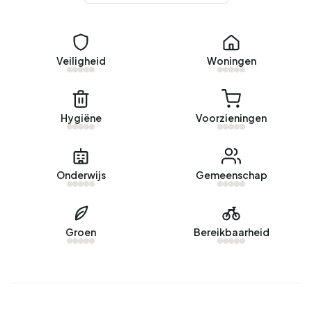
In Bedrijventerrein Schieweg-Noord zijn er 22 adressen
met een geregistreerd energielabel. De meest
voorkomende labels zijn A (41%), G (27%) en C (14%).
Veiligheid
Woningen
Gemiddeld verbruikt een adres in Bedrijventerrein
Schieweg-Noord 2.170 kWh aan elektriciteit per jaar.
Daarmee ligt het 23% lager dan het landelijke gemiddelde
Hygiëne
Voorzieningen
van 2.810 kWh. Met een jaarlijkse verbruik van 810 m³ per
adres ligt het aardgasverbruik 37% onder het landelijke
gemiddelde van 1.280 m³.
Onderwijs
Gemeenschap
Groen
Bereikbaarheid