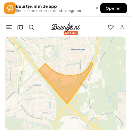
Buurtje.nl in de app
×
Openen
Sneller zoeken en als eerste reageren
Win €250!