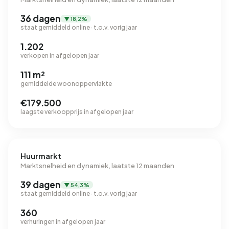
36 dagen
▼ 18,2%
staat gemiddeld online · t.o.v. vorig jaar
1.202
verkopen in afgelopen jaar
111 m²
gemiddelde woonoppervlakte
€179.500
laagste verkoopprijs in afgelopen jaar
Huurmarkt
Marktsnelheid en dynamiek, laatste 12 maanden
39 dagen
▼ 54,3%
staat gemiddeld online · t.o.v. vorig jaar
360
verhuringen in afgelopen jaar