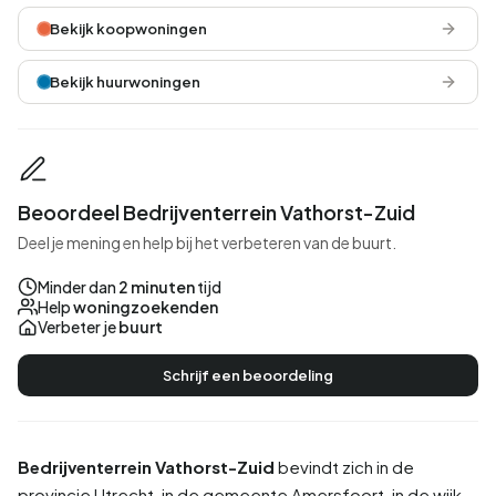
Bekijk koopwoningen
Bekijk huurwoningen
Beoordeel Bedrijventerrein Vathorst-Zuid
Deel je mening en help bij het verbeteren van de buurt.
Minder dan
2 minuten
tijd
Help
woningzoekenden
Verbeter je
buurt
Schrijf een beoordeling
Bedrijventerrein Vathorst-Zuid
bevindt zich in de
provincie
Utrecht
, in de gemeente
Amersfoort
, in de wijk