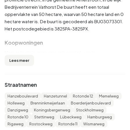
Bedrijventerrein Vathorst
De buurt heeft een totaal
oppervlakte van 50 hectare, waarvan 50 hectare land en 0
hectare water is. De buurt is gecodeerd als BU03073301.
Het postcodegebied is 3825PA-3825PX.
Koopwoningen
Momenteel zijn er geen woningen te koop in
Bedrijventerrein Vathorst-Zuid. De nieuwste aangeboden
Lees meer
woning is
Memelweg 4F-4
door Zuijdplas & Partners
Bedrijfshuisvesting B.V.. Afgelopen jaar zijn er geen
woningen verkocht in Bedrijventerrein Vathorst-Zuid.
Straatnamen
Huurwoningen
Hanzeboulevard
Hanzetunnel
Rotonde 12
Memelweg
Holleweg
Brenninkmeijerlaan
Boerderijenboulevard
Momenteel zijn er geen woningen te huur in
Danzigweg
Koningsbergenweg
Stockholmweg
Bedrijventerrein Vathorst-Zuid. Afgelopen jaar zijn er geen
Rotonde 10
Stettinweg
Lübeckweg
Hamburgweg
woningen verhuurd in Bedrijventerrein Vathorst-Zuid.
Rigaweg
Rostockweg
Rotonde 11
Wismarweg