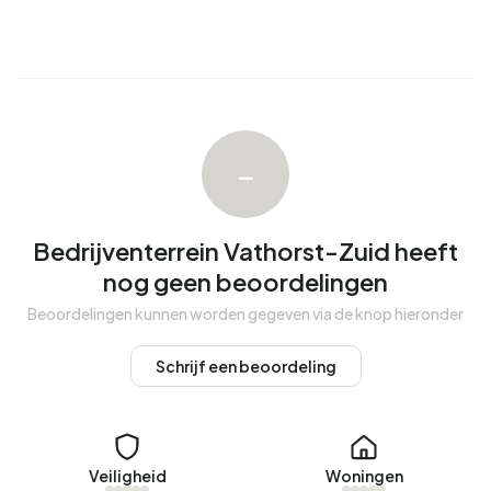
Geen recente verhuurdata beschikbaar voor
Bedrijventerrein Vathorst-Zuid.
Energie
In Bedrijventerrein Vathorst-Zuid zijn er 18 adressen met
een geregistreerd energielabel. De meest voorkomende
–
labels zijn A (50%), A++ (28%) en A+++ (17%).
Bedrijventerrein Vathorst-Zuid heeft
nog geen beoordelingen
Beoordelingen kunnen worden gegeven via de knop hieronder
Schrijf een beoordeling
Veiligheid
Woningen