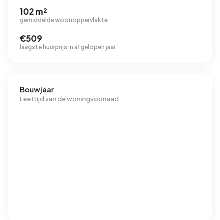
102 m²
gemiddelde woonoppervlakte
€509
laagste huurprijs in afgelopen jaar
Bouwjaar
Leeftijd van de woningvoorraad