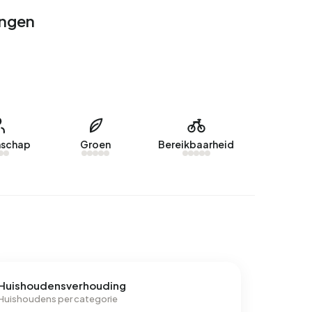
ingen
schap
Groen
Bereikbaarheid
Huishoudensverhouding
Huishoudens per categorie