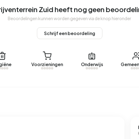
ijventerrein Zuid heeft nog geen beoordel
Beoordelingen kunnen worden gegeven via de knop hieronder
Schrijf een beoordeling
giëne
Voorzieningen
Onderwijs
Gemeen