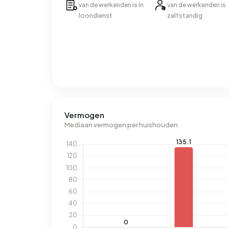
van de werkenden is in
van de werkenden is
loondienst
zelfstandig
Vermogen
Mediaan vermogen per huishouden