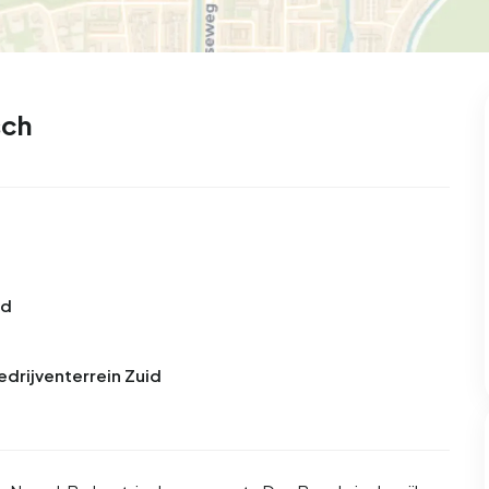
sch
id
edrijventerrein Zuid