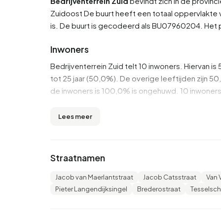
Bedrijventerrein Zuid
bevindt zich in de provinc
Zuidoost
De buurt heeft een totaal oppervlakte v
is. De buurt is gecodeerd als BU07960204. Het
Inwoners
Bedrijventerrein Zuid telt 10 inwoners. Hiervan 
tot 25 jaar (50,0%). De overige leeftijden zijn 50,
de inwoners is 100,0% is ongehuwd. 10 inwoners
Er zijn 10 huishoudens in Bedrijventerrein Zuid
Lees meer
huishoudens zonder kinderen en 0,0% huishoud
1,3 personen.
Straatnamen
Woningen
In Bedrijventerrein Zuid zijn er 6 woningen. De
Jacob van Maerlantstraat
Jacob Catsstraat
Van 
zijn 1950-1970 (47%) en 1700-1900 (22%).
Pieter Langendijksingel
Brederostraat
Tesselsch
Koopwoningen