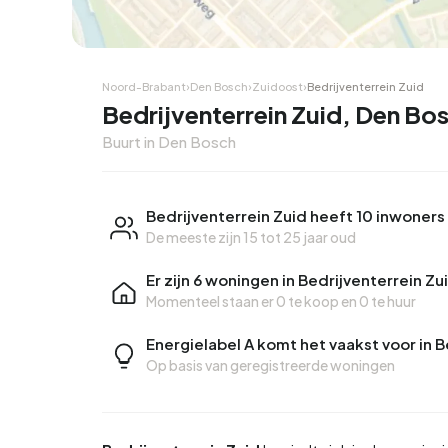
Noord-Brabant
›
Den Bosch
›
Zuidoost
›
Bedrijventerrein Zuid
Bedrijventerrein Zuid, Den Bo
Buurt in Den Bosch
Bedrijventerrein Zuid heeft 10 inwoners
De meeste zijn 15 tot 25 jaar oud
Er zijn 6 woningen in Bedrijventerrein Zu
Momenteel staan er
0 te koop
en
0 te huur
Energielabel A komt het vaakst voor in B
Op basis van geregistreerde woningen