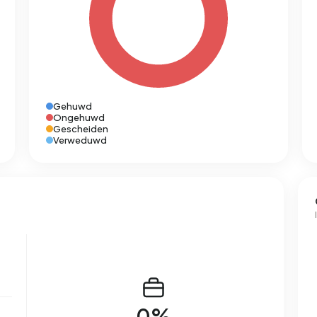
Gehuwd
Ongehuwd
Gescheiden
Verweduwd
0%