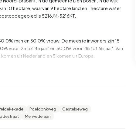
ie
Noord-Brabant
, in de gemeente
Den Bosch
, in de wijk
an 10 hectare, waarvan 9 hectare land en 1 hectare water
 postcodegebied is 5216JM-5216KT.
is 50,0% man en 50,0% vrouw. De meeste inwoners zijn 15
0% voor '25 tot 45 jaar' en 50,0% voor '45 tot 65 jaar'. Van
 komen uit Nederland en 5 komen uit Europa.
. 50,0% daarvan zijn eenpersoonshuishoudens, 50,0%
ens met kinderen. De gemiddelde huishoudensgrootte is
 meest voorkomende bouwperiodes in Bedrijventerrein Zuid
Veldekekade
Poeldonkweg
Gestelseweg
adestraat
Merwedelaan