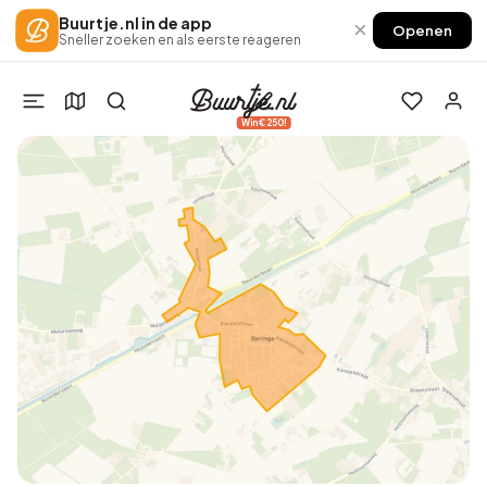
Buurtje.nl in de app
×
Openen
Sneller zoeken en als eerste reageren
Win €250!