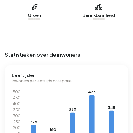
verbruikt een adres in Beringe-centrum 3.360 kWh aan
elektriciteit per jaar. Dit ligt 20% boven het landelijke
Groen
Bereikbaarheid
gemiddelde van 2.810 kWh. Het aardgasverbruik in deze
buurt komt met 1.280 m³ per jaar exact overeen met het
landelijk gemiddelde.
Statistieken over de inwoners
Leeftijden
Inwoners per leeftijds categorie