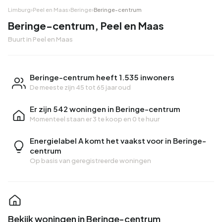
Limburg
›
Peel en Maas
›
Beringe
›
Beringe-centrum
Beringe-centrum, Peel en Maas
Buurt in Peel en Maas
Beringe-centrum heeft 1.535 inwoners
De meeste zijn 45 tot 65 jaar oud
Er zijn 542 woningen in Beringe-centrum
Momenteel staan er
3 te koop
en
0 te huur
Energielabel A komt het vaakst voor in Beringe-
centrum
Op basis van geregistreerde woningen
Bekijk woningen in Beringe-centrum