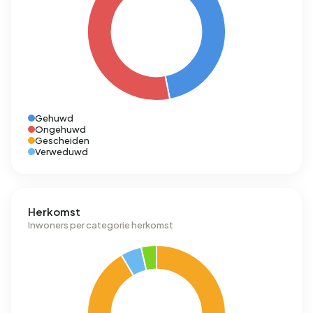
Gehuwd
Ongehuwd
Gescheiden
Verweduwd
Herkomst
Inwoners per categorie herkomst