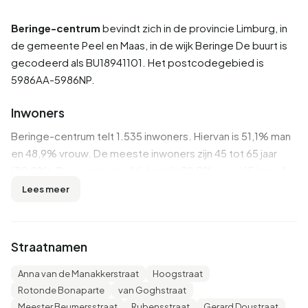
Beringe-centrum
bevindt zich in de provincie
Limburg
, in
de gemeente
Peel en Maas
, in de wijk
Beringe
De buurt is
gecodeerd als BU18941101. Het postcodegebied is
5986AA-5986NP.
Inwoners
Beringe-centrum telt 1.535 inwoners. Hiervan is 51,1% man
en 48,9% vrouw. De meeste inwoners zijn 45 tot 65 jaar
(30,9%). De overige leeftijden zijn 22,5% voor '65 jaar of
ouder', 21,5% voor '25 tot 45 jaar', 14,7% voor '0 tot 15 jaar'
Lees meer
en 10,4% voor '15 tot 25 jaar'. Van de inwoners is 44,0% is
ongehuwd, 46,9% is gehuwd, 4,6% is gescheiden en 4,6%
is verweduwd. 1.400 inwoners komen uit Nederland, 75
Straatnamen
komen uit Europa en 55 komen uit landen buiten Europa.
Anna van de Manakkerstraat
Hoogstraat
Er zijn 645 huishoudens in Beringe-centrum. 25,6% daarvan
Rotonde Bonaparte
van Goghstraat
zijn eenpersoonshuishoudens, 38,8% huishoudens zonder
Meester Beumersstraat
Rubensstraat
Gerard Doustraat