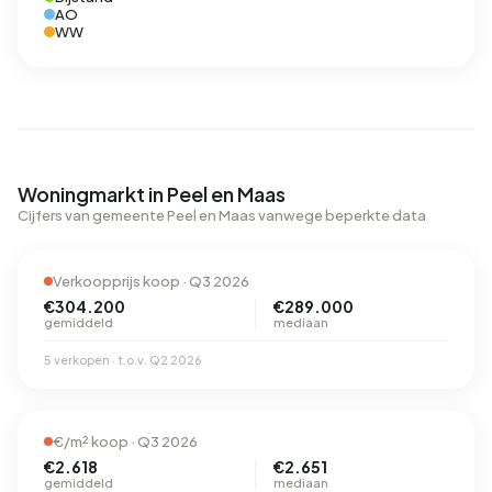
AO
WW
Woningmarkt in Peel en Maas
Cijfers van gemeente Peel en Maas vanwege beperkte data
Verkoopprijs koop · Q3 2026
€304.200
€289.000
gemiddeld
mediaan
5 verkopen · t.o.v. Q2 2026
€/m² koop · Q3 2026
€2.618
€2.651
gemiddeld
mediaan