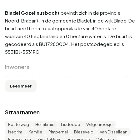
Bladel Gozelinusbocht
bevindt zich in de provincie
Noord-Brabant
, in de gemeente
Bladel
, in de wijk
Bladel
De
buurt heeft een totaal oppervlakte van 40 hectare,
waarvan 40 hectare land en 0 hectare water is. De buurt is
gecodeerd als BU17280004. Het postcodegebied is
5531BJ-5531PG.
Inwoners
Bladel Gozelinusbocht telt 915 inwoners. Hiervan is 51,9%
man en 48,6% vrouw. De meeste inwoners zijn 45 tot 65
Lees meer
jaar (30,1%). De overige leeftijden zijn 26,8% voor '25 tot
45 jaar', 18,6% voor '0 tot 15 jaar', 12,6% voor '15 tot 25 jaar'
en 12,0% voor '65 jaar of ouder'. Van de inwoners is 55,7%
Straatnamen
is ongehuwd, 35,0% is gehuwd, 7,1% is gescheiden en
2,7% is verweduwd. 810 inwoners komen uit Nederland, 40
Postelweg
Helmkruid
Lisdodde
Wilgenroosje
komen uit Europa en 65 komen uit landen buiten Europa.
Isegrim
Kamille
Pimpernel
Biezeveld
Van Dissellaan
Europalaan
Zwartakkers
Haagwinde
Valeriaan