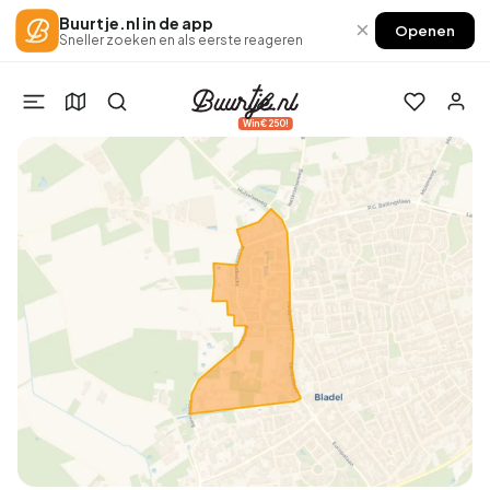
Buurtje.nl in de app
×
Openen
Sneller zoeken en als eerste reageren
Win €250!