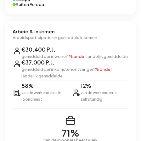
Buiten Europa
Arbeid & inkomen
Arbeidsparticipatie en gemiddeld inkomen
€30.400 P.J.
gemiddeld per inwoner
1% onder
landelijk gemiddelde
€37.000 P.J.
gemiddeld per inkomstenontvanger
1% onder
landelijk gemiddelde
88%
12%
van de werkenden is in
van de werkenden is
loondienst
zelfstandig
71%
van de inwoners heeft werk