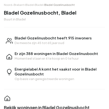
Noord-Brabant
›
Bladel
›
Bladel
›
Bladel Gozelinusbocht
Bladel Gozelinusbocht, Bladel
Buurt in Bladel
Bladel Gozelinusbocht heeft 915 inwoners
De meeste zijn 45 tot 65 jaar oud
Er zijn 388 woningen in Bladel Gozelinusbocht
Momenteel staan er
4 te koop
en
0 te huur
Energielabel A komt het vaakst voor in Bladel
Gozelinusbocht
Op basis van geregistreerde woningen
Bekijk woningen in Bladel Gozelinusbocht