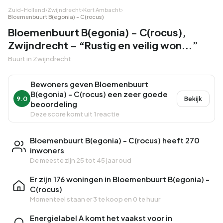
Zuid-Holland
›
Zwijndrecht
›
Kort Ambacht
›
Bloemenbuurt B(egonia) - C(rocus)
Bloemenbuurt B(egonia) - C(rocus),
Zwijndrecht – “Rustig en veilig won...”
Buurt in Zwijndrecht
Bewoners geven Bloemenbuurt
B(egonia) - C(rocus) een zeer goede
9.0
Bekijk
beoordeling
Deze score komt uit 1 reactie
Bloemenbuurt B(egonia) - C(rocus) heeft 270
inwoners
De meeste zijn 25 tot 45 jaar oud
Er zijn 176 woningen in Bloemenbuurt B(egonia) -
C(rocus)
Momenteel staan er
3 te koop
en
0 te huur
Energielabel A komt het vaakst voor in