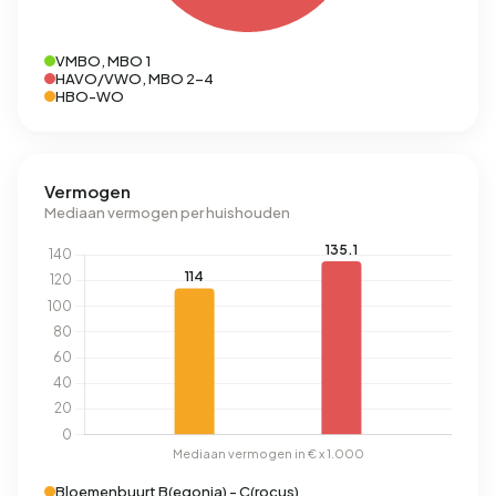
VMBO, MBO 1
HAVO/VWO, MBO 2-4
HBO-WO
Vermogen
Mediaan vermogen per huishouden
Bloemenbuurt B(egonia) - C(rocus)