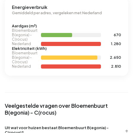
Energieverbruik
Gemiddeld per adres, vergeleken met Nederland
Aardgas (m³)
Bloemenbuurt
B(egonia) -
670
C(rocus)
Nederland
1.280
Elektriciteit (kWh)
Bloemenbuurt
B(egonia) -
2.650
C(rocus)
Nederland
2.810
Veelgestelde vragen over Bloemenbuurt
B(egonia) - C(rocus)
Uit wat voor huizen bestaat Bloemenbuurt B(egonia) -
C(rocus)?