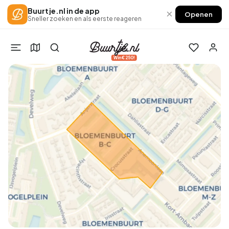
Buurtje.nl in de app
×
Openen
Sneller zoeken en als eerste reageren
Win €250!