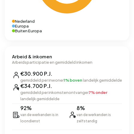
Nederland
Europa
Buiten Europa
Arbeid & inkomen
Arbeidsparticipatie en gemiddeld inkomen
€30.900 P.J.
gemiddeld per inwoner
1% boven
landelijk gemiddelde
€34.700 P.J.
gemiddeld per inkomstenontvanger
7% onder
landelijk gemiddelde
92%
8%
van de werkenden is in
van de werkenden is
loondienst
zelfstandig