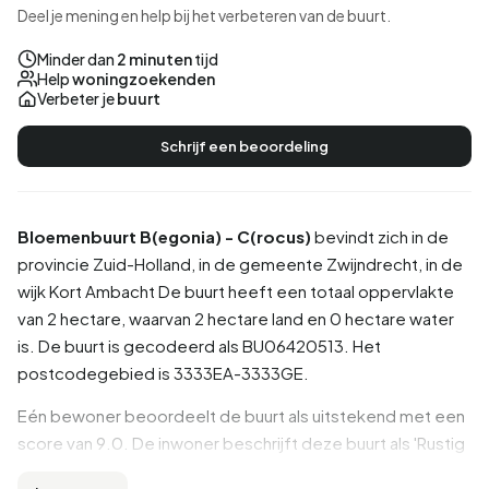
Deel je mening en help bij het verbeteren van de buurt.
Minder dan
2 minuten
tijd
Help
woningzoekenden
Verbeter je
buurt
Schrijf een beoordeling
Bloemenbuurt B(egonia) - C(rocus)
bevindt zich in de
provincie
Zuid-Holland
, in de gemeente
Zwijndrecht
, in de
wijk
Kort Ambacht
De buurt heeft een totaal oppervlakte
van 2 hectare, waarvan 2 hectare land en 0 hectare water
is. De buurt is gecodeerd als BU06420513. Het
postcodegebied is 3333EA-3333GE.
Eén bewoner beoordeelt de buurt als uitstekend met een
score van 9.0. De inwoner beschrijft deze buurt als 'Rustig
en veilig wonen'. Op basis van een beperkt aantal